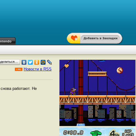
intendo
оделиться…
Новости в RSS
 снова работают. Не