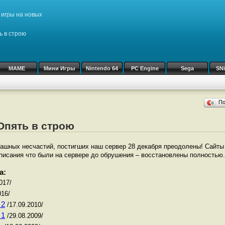
игры на новых
 в строю
MAME
Мини Игры
Nintendo 64
PC Engine
Sega
SN
П
 Опять в строю
ашных несчастий, постигших наш сервер 28 декабря преодолены! Сайты
описания что были на сервере до обрушения – восстановлены полностью.
а:
017/
016/
 2
/17.09.2010/
 1
/29.08.2009/