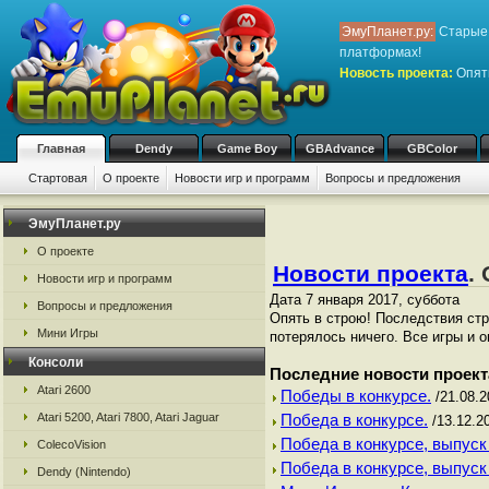
ЭмуПланет.ру:
Старые 
платформах!
Новость проекта:
Опять
Главная
Dendy
Game Boy
GBAdvance
GBColor
Стартовая
О проекте
Новости игр и программ
Вопросы и предложения
ЭмуПланет.ру
О проекте
Новости проекта
.
Новости игр и программ
Дата 7 января 2017, суббота
Вопросы и предложения
Опять в строю! Последствия стр
Мини Игры
потерялось ничего. Все игры и 
Консоли
Последние новости проект
Atari 2600
Победы в конкурсе.
/21.08.2
Atari 5200, Atari 7800, Atari Jaguar
Победа в конкурсе.
/13.12.2
Победа в конкурсе, выпуск
ColecoVision
Победа в конкурсе, выпуск
Dendy (Nintendo)