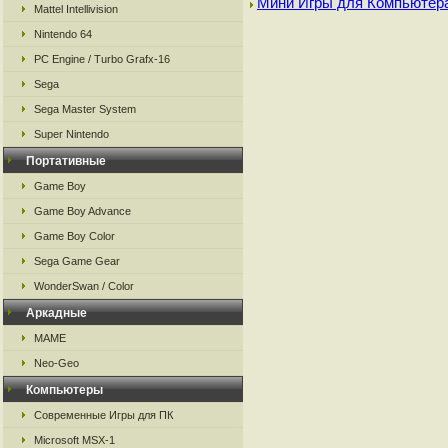
Мини Игры для Компьютер
Mattel Intellivision
Nintendo 64
PC Engine / Turbo Grafx-16
Sega
Sega Master System
Super Nintendo
Портативные
Game Boy
Game Boy Advance
Game Boy Color
Sega Game Gear
WonderSwan / Color
Аркадные
MAME
Neo-Geo
Компьютеры
Современные Игры для ПК
Microsoft MSX-1