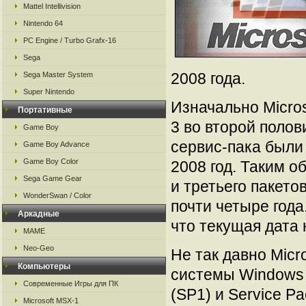
Mattel Intellivision
Nintendo 64
PC Engine / Turbo Grafx-16
Sega
2008 года.
Sega Master System
Super Nintendo
Изначально Micros
Портативные
3 во второй полов
Game Boy
сервис-пака были 
Game Boy Advance
Game Boy Color
2008 год. Таким 
Sega Game Gear
и третьего пакет
WonderSwan / Color
почти четыре года.
Аркадные
что текущая дата 
MAME
Neo-Geo
Не так давно Micr
Компьютеры
системы Windows 
Современные Игры для ПК
(SP1) и Service P
Microsoft MSX-1