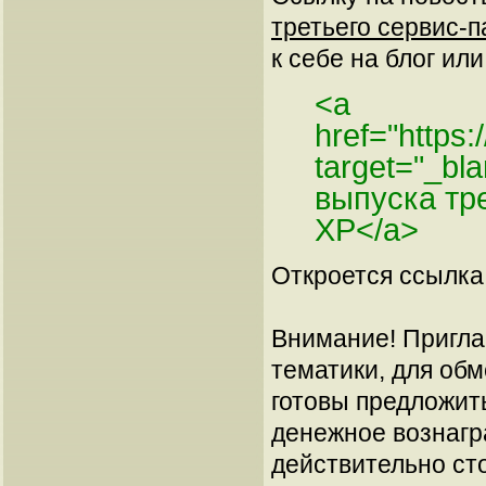
третьего сервис-п
к себе на блог или
<a
href="https
target="_bl
выпуска тр
ХР</a>
Откроется ссылка 
Внимание! Пригла
тематики, для об
готовы предложит
денежное вознагр
действительно сто