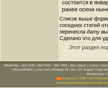
состоится в янва
ранее осени нын
Список выше форми
соседних статей от
перенесла дату вы
Сделано это для уд
Этот раздел по
Эмуляторы
:
Atari 2600
|
Atari 5200 + Atari 7800 + Atari Jaguar
|
Coleco Coleco
|
Microsoft MSX-1
|
Neo-Geo
|
Nintendo 64
|
Oric
|
PC Engine / Turbo Gr
WonderSwan / C
Copyright © 2006-2026 Portal www
Использование материалов сайта раз