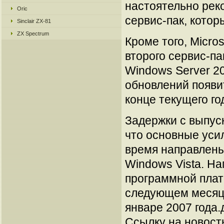
настоятельно рек
Oric
сервис-пак, котор
Sinclair ZX-81
ZX Spectrum
Кроме того, Micro
второго сервис-п
Windows Server 20
обновлений появит
конце текущего го
Задержки с выпуск
что основные уси
время направлены
Windows Vista. Н
программной пла
следующем месяце
январе 2007 года.
Ссылку на новос