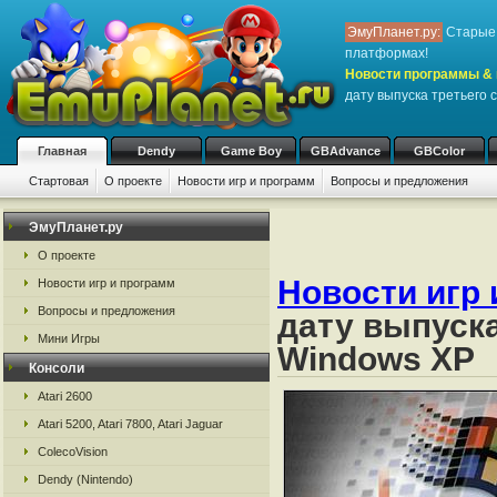
ЭмуПланет.ру:
Старые 
платформах!
Новости программы & 
дату выпуска третьего 
Главная
Dendy
Game Boy
GBAdvance
GBColor
Стартовая
О проекте
Новости игр и программ
Вопросы и предложения
ЭмуПланет.ру
О проекте
Новости игр 
Новости игр и программ
Вопросы и предложения
дату выпуска
Мини Игры
Windows ХР
Консоли
Atari 2600
Atari 5200, Atari 7800, Atari Jaguar
ColecoVision
Dendy (Nintendo)