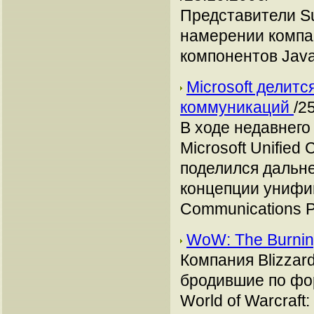
Представители Su
намерении компа
компонентов Java
Microsoft делит
коммуникаций
/2
В ходе недавнего
Microsoft Unifie
поделился дальн
концепции унифи
Communications P
WoW: The Burni
Компания Blizzar
бродившие по фо
World of Warcraft