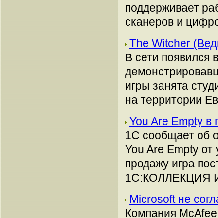
поддерживает ра
сканеров и цифр
The Witcher (Ве
В сети появился 
демонстрировавш
игры занята студ
на территории Ев
You Are Empty в
1C сообщает об о
You Are Empty от 
продажу игра пос
1С:КОЛЛЕКЦИЯ И
Microsoft не сог
Компания McAfee 