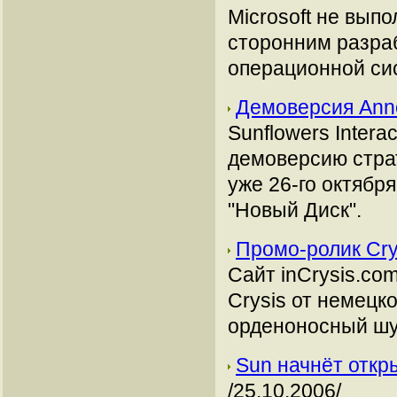
Microsoft не вып
сторонним разра
операционной си
Демоверсия Ann
Sunflowers Intera
демоверсию страт
уже 26-го октябр
"Новый Диск".
Промо-ролик Cr
Сайт inCrysis.co
Crysis от немецк
орденоносный шу
Sun начнёт откр
/25.10.2006/