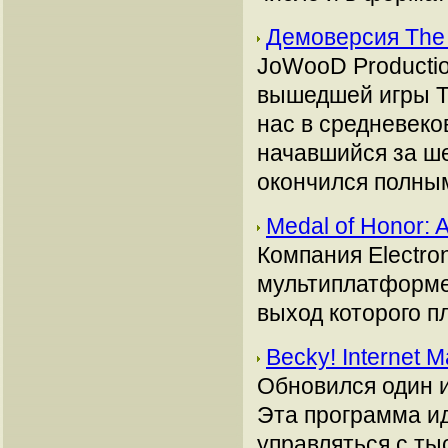
Демоверсия The 
JoWooD Producti
вышедшей игры Th
нас в средневеко
начавшийся за ше
окончился полны
Medal of Honor:
Компания Electro
мультиплатформен
выход которого п
Becky! Internet 
Обновился один 
Эта программа ид
управляться с ты