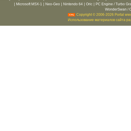
|
Microsoft MSX-1
|
Neo-Geo
|
Nintendo 64
|
Oric
|
PC Engine / Turbo Gr
WonderSwan / C
Copyright © 2006-2026 Portal www
Использование материалов сайта раз