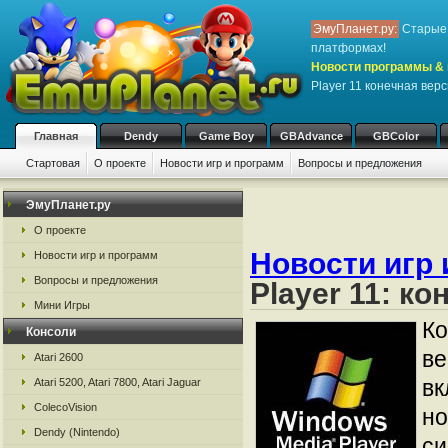
ЭмуПланет.ру:
Старые 
платформах!
Новости программы & 
Player 11 конечная вер
Главная
Dendy
Game Boy
GBAdvance
GBColor
Стартовая
О проекте
Новости игр и программ
Вопросы и предложения
ЭмуПланет.ру
О проекте
Новости игр 
Новости игр и программ
Вопросы и предложения
Player 11: к
Мини Игры
Ко
Консоли
ве
Atari 2600
вк
Atari 5200, Atari 7800, Atari Jaguar
ColecoVision
но
Dendy (Nintendo)
си