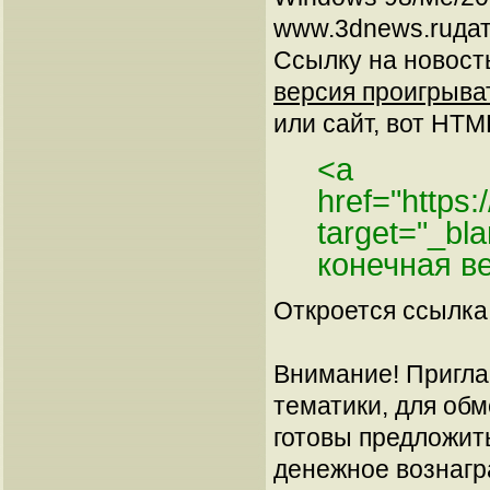
www.3dnews.ruдат
Ссылку на новос
версия проигрыват
или сайт, вот HTML
<a
href="https
target="_bl
конечная в
Откроется ссылка 
Внимание! Пригла
тематики, для об
готовы предложит
денежное вознагр