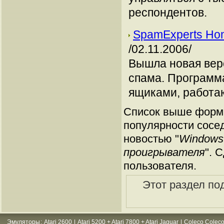
респондентов.
SpamExperts Hom
/02.11.2006/
Вышла новая вер
спама. Программ
ящиками, работа
Список выше форми
популярности сосед
новостью "
Windows 
проигрывателя
". 
пользователя.
Этот раздел по
Эмуляторы
:
Atari 2600
|
Atari 5200 + Atari 7800 + Atari Jaguar
|
Coleco Coleco