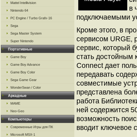
Mattel Intellivision
в 
Nintendo 64
подключаемыми у
PC Engine / Turbo Grafx-16
Sega
Кроме этого, в пр
Sega Master System
сервисом URGE, р
Super Nintendo
сервис, который б
Портативные
стать достойным 
Game Boy
Connect дает пол
Game Boy Advance
Game Boy Color
передавать содер
Sega Game Gear
совместимые устр
WonderSwan / Color
представлена бол
Аркадные
работа Библиотеки
MAME
ней содержится 50
Neo-Geo
возможность поиск
Компьютеры
вводит ключевое с
Современные Игры для ПК
Microsoft MSX-1