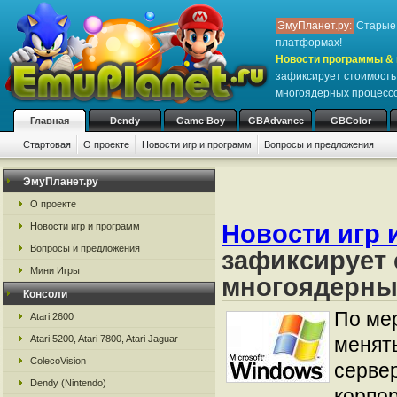
ЭмуПланет.ру:
Старые 
платформах!
Новости программы & 
зафиксирует стоимость
многоядерных процесс
Главная
Dendy
Game Boy
GBAdvance
GBColor
Стартовая
О проекте
Новости игр и программ
Вопросы и предложения
ЭмуПланет.ру
О проекте
Новости игр 
Новости игр и программ
Вопросы и предложения
зафиксирует 
Мини Игры
многоядерны
Консоли
По ме
Atari 2600
Atari 5200, Atari 7800, Atari Jaguar
менят
ColecoVision
серве
Dendy (Nintendo)
корпор