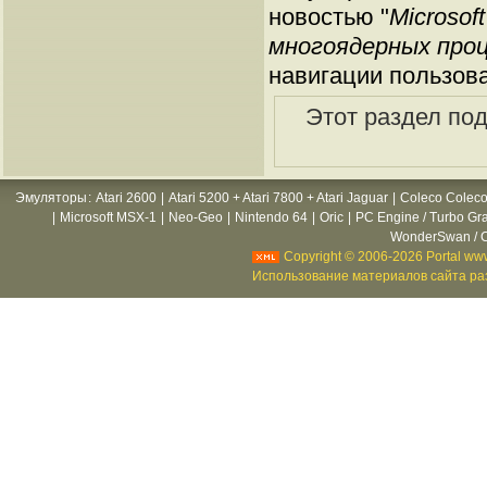
новостью "
Microso
многоядерных про
навигации пользов
Этот раздел по
Эмуляторы
:
Atari 2600
|
Atari 5200 + Atari 7800 + Atari Jaguar
|
Coleco Coleco
|
Microsoft MSX-1
|
Neo-Geo
|
Nintendo 64
|
Oric
|
PC Engine / Turbo Gr
WonderSwan / C
Copyright © 2006-2026 Portal www
Использование материалов сайта раз