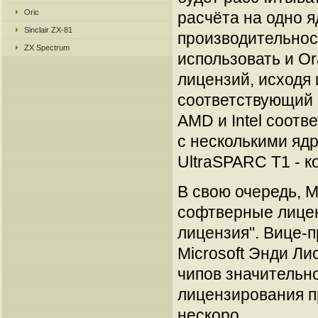
Oric
расчёта на одно 
Sinclair ZX-81
производительнос
ZX Spectrum
использовать и Or
лицензий, исходя 
соответствующий
AMD и Intel соотв
с несколькими ядр
UltraSPARC T1 - 
В свою очередь, M
софтверные лицен
лицензия". Вице-
Microsoft Энди Ли
чипов значительн
лицензирования пр
нескоро.