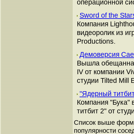
операционной си
Sword of the Sta
Компания Lightho
видеоролик из игр
Productions.
Демоверсия Cae
Вышла обещанная
IV от компании Vi
студии Tilted Mill 
"Ядерный титбит
Компания "Бука"
титбит 2" от студ
Список выше форми
популярности сосед