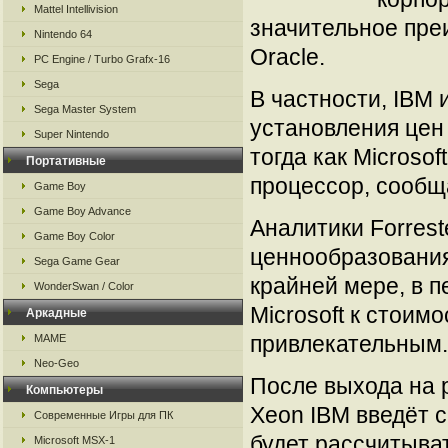
Mattel Intellivision
значительное пре
Nintendo 64
Oracle.
PC Engine / Turbo Grafx-16
Sega
В частности, IBM 
Sega Master System
установления цен
Super Nintendo
тогда как Microso
Портативные
процессор, сообща
Game Boy
Game Boy Advance
Аналитики Forrest
Game Boy Color
ценнообразования
Sega Game Gear
крайней мере, в 
WonderSwan / Color
Microsoft к стоим
Аркадные
привлекательным.
MAME
Neo-Geo
После выхода на 
Компьютеры
Xeon IBM введёт с
Современные Игры для ПК
будет рассчитыва
Microsoft MSX-1