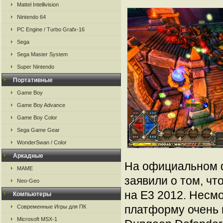
Mattel Intellivision
Nintendo 64
PC Engine / Turbo Grafx-16
Sega
Sega Master System
Super Nintendo
Портативные
Game Boy
Game Boy Advance
Game Boy Color
Sega Game Gear
WonderSwan / Color
Аркадные
На официальном 
MAME
заявили о том, чт
Neo-Geo
на Е3 2012. Несмо
Компьютеры
платформу очень 
Современные Игры для ПК
Microsoft MSX-1