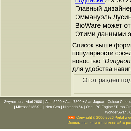
подписки
/19.06.2
Главный дизайне
Эммануэль Лусинч
BioWare может от
Этими данными э
Список выше форми
популярности сосед
новостью "
Dungeon 
для удобства навиг
Этот раздел по
Эмуляторы
:
Atari 2600
|
Atari 5200 + Atari 7800 + Atari Jaguar
|
Coleco Coleco
|
Microsoft MSX-1
|
Neo-Geo
|
Nintendo 64
|
Oric
|
PC Engine / Turbo Gr
WonderSwan / C
Copyright © 2006-2026 Portal www
Использование материалов сайта раз