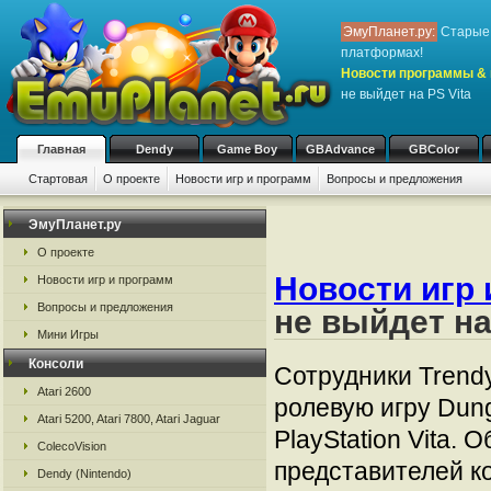
ЭмуПланет.ру:
Старые 
платформах!
Новости программы & 
не выйдет на PS Vita
Главная
Dendy
Game Boy
GBAdvance
GBColor
Стартовая
О проекте
Новости игр и программ
Вопросы и предложения
ЭмуПланет.ру
О проекте
Новости игр 
Новости игр и программ
Вопросы и предложения
не выйдет на
Мини Игры
Консоли
Сотрудники Trendy
Atari 2600
ролевую игру Dun
Atari 5200, Atari 7800, Atari Jaguar
PlayStation Vita.
ColecoVision
представителей 
Dendy (Nintendo)