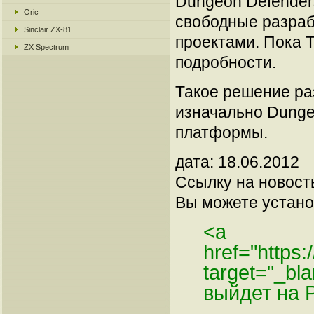
Dungeon Defender
Oric
свободные разраб
Sinclair ZX-81
проектами. Пока T
ZX Spectrum
подробности.
Такое решение ра
изначально Dunge
платформы.
дата: 18.06.2012
Ссылку на новос
Вы можете установ
<a
href="https:
target="_bl
выйдет на P