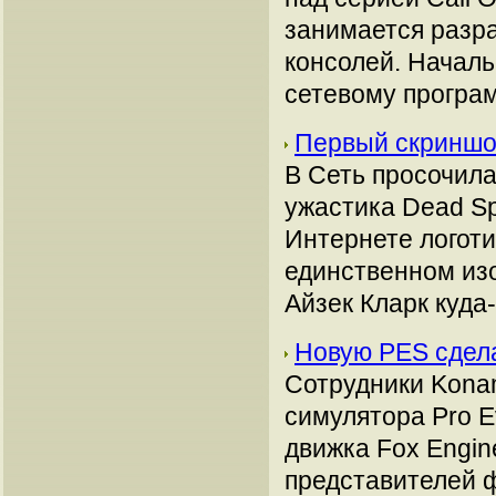
занимается разра
консолей. Начал
сетевому програ
Первый скриншо
В Сеть просочила
ужастика Dead S
Интернете логоти
единственном изо
Айзек Кларк куда-
Новую PES сдела
Сотрудники Kona
симулятора Pro E
движка Fox Engin
представителей ф