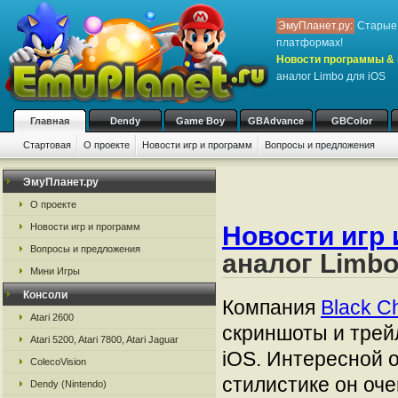
ЭмуПланет.ру:
Старые 
платформах!
Новости программы & 
аналог Limbo для iOS
Главная
Dendy
Game Boy
GBAdvance
GBColor
Стартовая
О проекте
Новости игр и программ
Вопросы и предложения
ЭмуПланет.ру
О проекте
Новости игр и программ
Новости игр 
Вопросы и предложения
аналог Limbo
Мини Игры
Консоли
Компания
Black C
Atari 2600
скриншоты и трей
Atari 5200, Atari 7800, Atari Jaguar
iOS. Интересной о
ColecoVision
стилистике он оч
Dendy (Nintendo)