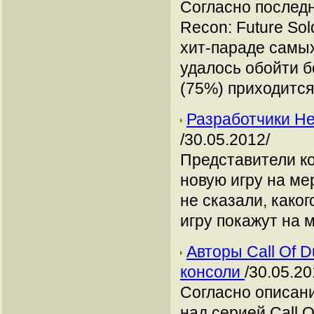
Согласно последн
Recon: Future So
хит-параде самых
удалось обойти б
(75%) приходится
Разработчики He
/30.05.2012/
Представители к
новую игру на ме
не сказали, каког
игру покажут на 
Авторы Call Of D
консоли
/30.05.20
Согласно описани
над серией Call O