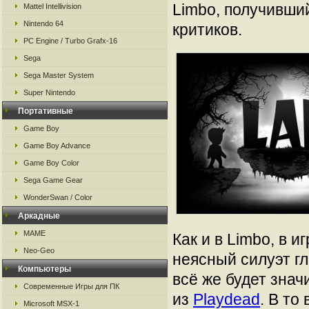
Limbo, получивши
Mattel Intellivision
Nintendo 64
критиков.
PC Engine / Turbo Grafx-16
Sega
Sega Master System
Super Nintendo
Портативные
Game Boy
Game Boy Advance
Game Boy Color
Sega Game Gear
WonderSwan / Color
Аркадные
MAME
Как и в Limbo, в 
Neo-Geo
неясный силуэт гл
Компьютеры
всё же будет знач
Современные Игры для ПК
из
Playdead
. В то
Microsoft MSX-1