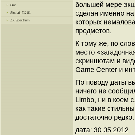
большей мере экш
Oric
сделан именно на
Sinclair ZX-81
которых немалова
ZX Spectrum
предметов.
К тому же, по сло
место «загадочная
скриншотам и виде
Game Center и ин
По поводу даты в
ничего не сообщи
Limbo, ни в коем с
как такие стильн
достаточно редко.
дата: 30.05.2012