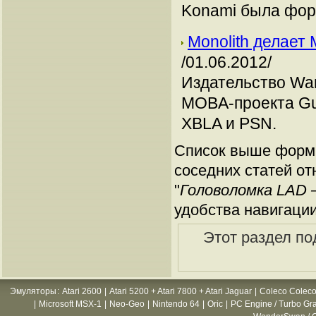
Konami была фора
Monolith делает
/01.06.2012/
Издательство War
MOBA-проекта Gua
XBLA и PSN.
Список выше форми
соседних статей от
"
Головоломка LAD 
удобства навигации
Этот раздел по
Эмуляторы
:
Atari 2600
|
Atari 5200 + Atari 7800 + Atari Jaguar
|
Coleco Coleco
|
Microsoft MSX-1
|
Neo-Geo
|
Nintendo 64
|
Oric
|
PC Engine / Turbo Gr