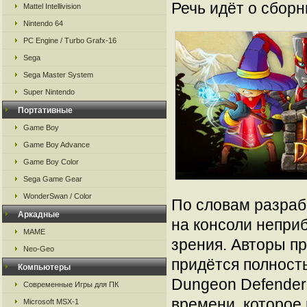
Речь идёт о сборн
Mattel Intellivision
Nintendo 64
PC Engine / Turbo Grafx-16
Sega
Sega Master System
Super Nintendo
Портативные
Game Boy
Game Boy Advance
Game Boy Color
Sega Game Gear
WonderSwan / Color
По словам разраб
Аркадные
на консоли непри
MAME
зрения. Авторы пр
Neo-Geo
придётся полност
Компьютеры
Dungeon Defender
Современные Игры для ПК
времени, которое
Microsoft MSX-1