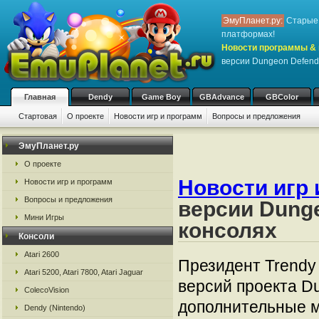
ЭмуПланет.ру:
Старые 
платформах!
Новости программы & 
версии Dungeon Defend
Главная
Dendy
Game Boy
GBAdvance
GBColor
Стартовая
О проекте
Новости игр и программ
Вопросы и предложения
ЭмуПланет.ру
О проекте
Новости игр 
Новости игр и программ
Вопросы и предложения
версии Dunge
Мини Игры
консолях
Консоли
Atari 2600
Президент Trendy 
Atari 5200, Atari 7800, Atari Jaguar
версий проекта D
ColecoVision
дополнительные м
Dendy (Nintendo)