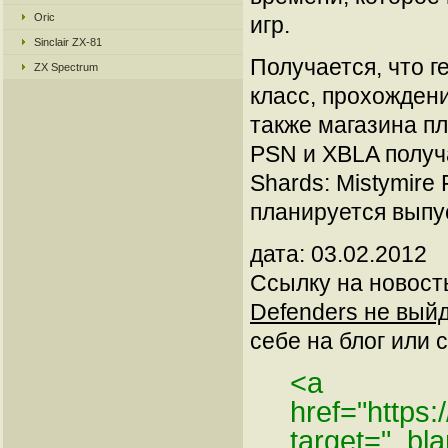
Oric
игр.
Sinclair ZX-81
Получается, что 
ZX Spectrum
класс, прохожден
также магазина пл
PSN и XBLA получа
Shards: Mistymire
планируется выпу
дата: 03.02.2012
Ссылку на новос
Defenders не выйд
себе на блог или с
<a
href="https:
target="_b