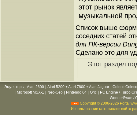
этот рынок являе
музыкальной про
Список выше форми
соседних статей от
для ПК-версии Dun
Сделано это для уд
Этот раздел по
Эмуляторы
:
Atari 2600
|
Atari 5200 + Atari 7800 + Atari Jaguar
|
Coleco Coleco
|
Microsoft MSX-1
|
Neo-Geo
|
Nintendo 64
|
Oric
|
PC Engine / Turbo Gr
WonderSwan / C
Copyright © 2006-2026 Portal www
Использование материалов сайта раз