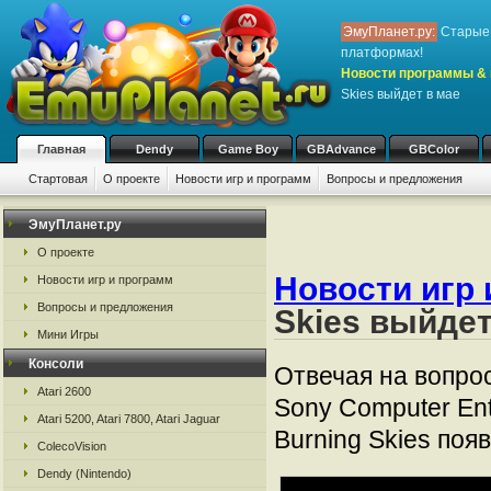
ЭмуПланет.ру:
Старые 
платформах!
Новости программы & 
Skies выйдет в мае
Главная
Dendy
Game Boy
GBAdvance
GBColor
Стартовая
О проекте
Новости игр и программ
Вопросы и предложения
ЭмуПланет.ру
О проекте
Новости игр 
Новости игр и программ
Вопросы и предложения
Skies выйдет
Мини Игры
Консоли
Отвечая на вопро
Atari 2600
Sony Computer En
Atari 5200, Atari 7800, Atari Jaguar
Burning Skies поя
ColecoVision
Dendy (Nintendo)