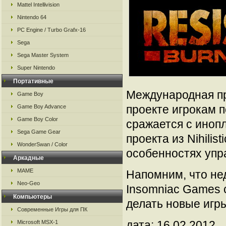
Mattel Intellivision
Nintendo 64
PC Engine / Turbo Grafx-16
Sega
Sega Master System
Super Nintendo
Портативные
Международная пр
Game Boy
проекте игрокам п
Game Boy Advance
Game Boy Color
сражается с иноп
Sega Game Gear
проекта из Nihilis
WonderSwan / Color
особенностях упра
Аркадные
MAME
Напомним, что не
Neo-Geo
Insomniac Games с
Компьютеры
делать новые игры
Современные Игры для ПК
дата: 16.02.2012
Microsoft MSX-1