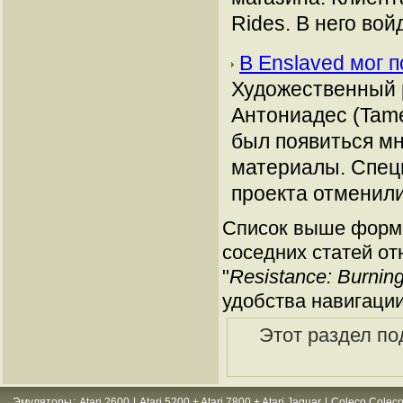
Rides. В него во
В Enslaved мог 
Художественный 
Антониадес (Tame
был появиться м
материалы. Специ
проекта отменили
Список выше форми
соседних статей от
"
Resistance: Burnin
удобства навигации
Этот раздел по
Эмуляторы
:
Atari 2600
|
Atari 5200 + Atari 7800 + Atari Jaguar
|
Coleco Coleco