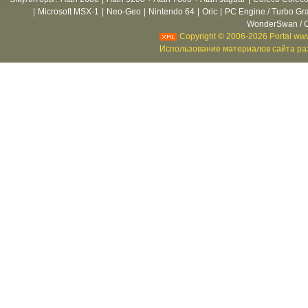
|
Microsoft MSX-1
|
Neo-Geo
|
Nintendo 64
|
Oric
|
PC Engine / Turbo Gr
WonderSwan / C
Copyright © 2006-2026 Portal www
Использование материалов сайта раз