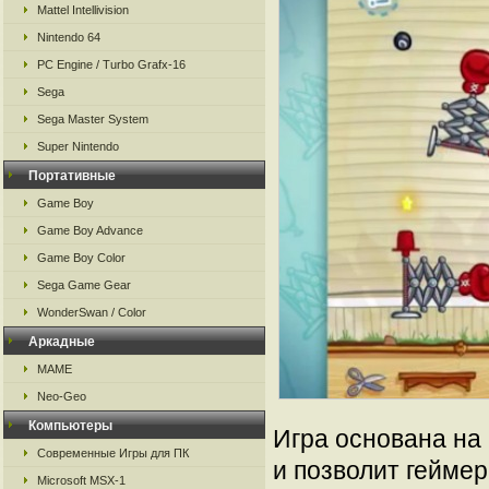
Mattel Intellivision
Nintendo 64
PC Engine / Turbo Grafx-16
Sega
Sega Master System
Super Nintendo
Портативные
Game Boy
Game Boy Advance
Game Boy Color
Sega Game Gear
WonderSwan / Color
Аркадные
MAME
Neo-Geo
Компьютеры
Игра основана на 
Современные Игры для ПК
и позволит гейме
Microsoft MSX-1