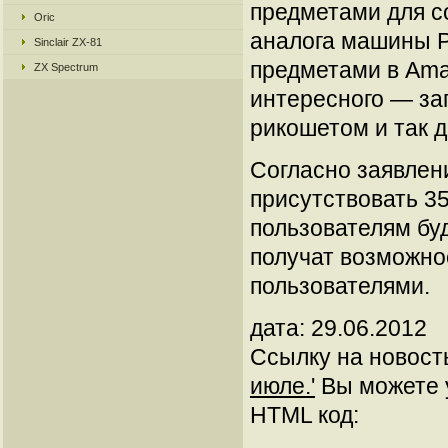
предметами для с
Oric
аналога машины Р
Sinclair ZX-81
предметами в Amaz
ZX Spectrum
интересного — зап
рикошетом и так д
Согласно заявлени
присутствовать 3
пользователям буд
получат возможно
пользователями.
дата: 29.06.2012
Ссылку на новос
июле.'
Вы можете у
HTML код: