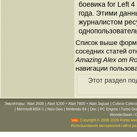
боевика for Left 
года. Этими данн
журналистом рес
однопользователь
Список выше форми
соседних статей от
Amazing Alex от R
навигации пользов
Этот раздел по
Эмуляторы
:
Atari 2600
|
Atari 5200 + Atari 7800 + Atari Jaguar
|
Coleco Coleco
|
Microsoft MSX-1
|
Neo-Geo
|
Nintendo 64
|
Oric
|
PC Engine / Turbo Gr
WonderSwan / C
Copyright © 2006-2026 Portal www
Использование материалов сайта раз