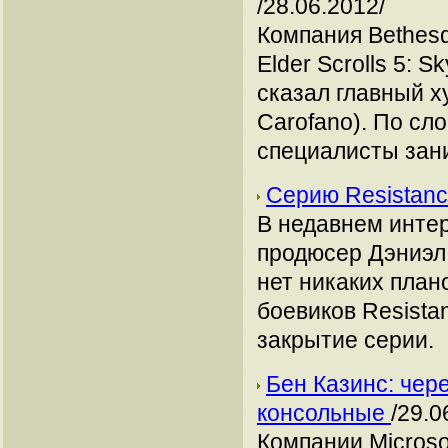
/28.06.2012/
Компания Bethesd
Elder Scrolls 5: 
сказал главный х
Carofano). По сл
специалисты зан
Серию Resistanc
В недавнем интерв
продюсер Дэниэл 
нет никаких план
боевиков Resistan
закрытие серии.
Бен Казинс: чер
консольные
/29.0
Компании Microso