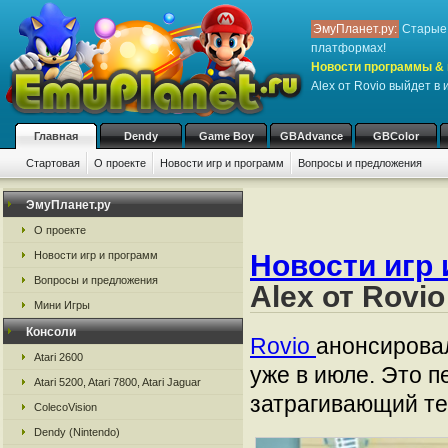
ЭмуПланет.ру:
Старые 
платформах!
Новости программы & 
Alex от Rovio выйдет в
Главная
Dendy
Game Boy
GBAdvance
GBColor
Стартовая
О проекте
Новости игр и программ
Вопросы и предложения
ЭмуПланет.ру
О проекте
Новости игр и программ
Новости игр 
Вопросы и предложения
Alex от Rovi
Мини Игры
Консоли
Rovio
анонсировал
Atari 2600
уже в июле. Это п
Atari 5200, Atari 7800, Atari Jaguar
затрагивающий тем
ColecoVision
Dendy (Nintendo)