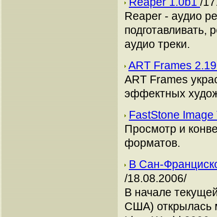
Reaper 1.0b1
/17
Reaper - аудио р
подготавливать, 
аудио треки.
ART Frames 2.1
ART Frames укра
эффектных худож
FastStone Image 
Просмотр и конв
форматов.
В Сан-Франциско
/18.08.2006/
В начале текуще
США) открылась 