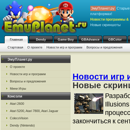
ЭмуПланет.ру:
Старые 
платформах!
Новости программы & 
Новые скриншоты
Главная
Dendy
Game Boy
GBAdvance
GBColor
Стартовая
О проекте
Новости игр и программ
Вопросы и предложения
ЭмуПланет.ру
О проекте
Новости игр 
Новости игр и программ
Вопросы и предложения
Новые скри
Мини Игры
Разрабо
Консоли
Illusio
Atari 2600
процесс
Atari 5200, Atari 7800, Atari Jaguar
ColecoVision
закончиться к сен
Dendy (Nintendo)