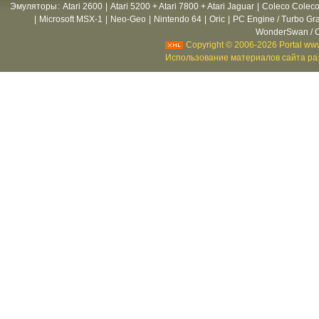
Эмуляторы
:
Atari 2600
|
Atari 5200 + Atari 7800 + Atari Jaguar
|
Coleco Coleco
|
Microsoft MSX-1
|
Neo-Geo
|
Nintendo 64
|
Oric
|
PC Engine / Turbo Gr
WonderSwan / C
Copyright © 2006-2026 Portal www
Использование материалов сайта раз