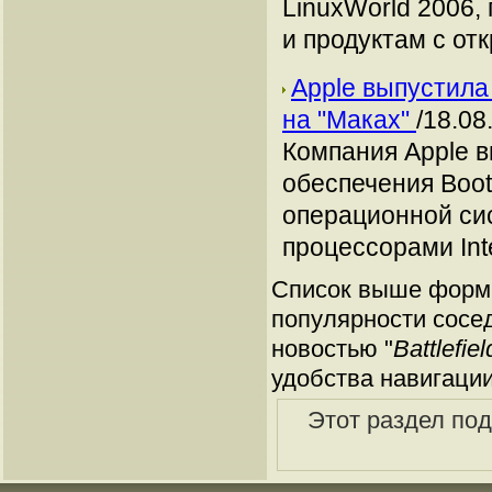
LinuxWorld 2006,
и продуктам с от
Apple выпустила
на "Маках"
/18.08
Компания Apple 
обеспечения Boot
операционной си
процессорами Inte
Список выше форми
популярности сосед
новостью "
Battlefi
удобства навигации
Этот раздел по