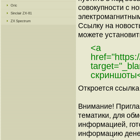
Oric
совокупности с н
Sinclair ZX-81
электромагнитным
ZX Spectrum
Ссылку на новос
можете установить
<a
href="https:
target="_bl
скриншоты
Откроется ссылка 
Внимание! Пригла
тематики, для об
информацией, гот
информацию денеж