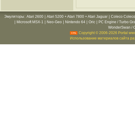
Эмуляторы
:
Atari 2600
|
Atari 5200 + Atari 7800 + Atari Jaguar
|
Coleco Coleco
|
Microsoft MSX-1
|
Neo-Geo
|
Nintendo 64
|
Oric
|
PC Engine / Turbo Gr
WonderSwan / C
Copyright © 2006-2026 Portal www
Использование материалов сайта раз