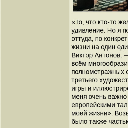
«То, что кто-то ж
удивление. Но я п
оттуда, по конкре
жизни на один еди
Виктор Антонов. —
всём многообразии
полнометражных ф
третьего художес
игры и иллюстрир
меня очень важно
европейскими тал
моей жизни». Воз
было также часть