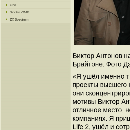
Oric
Sinclair ZX-81
ZX Spectrum
Виктор Антонов н
Брайтоне. Фото Дэ
«Я ушёл именно то
проекты высшего к
они сконцентриро
мотивы Виктор Ан
отличное место, н
компаниях. Я приш
Life 2, ушёл и со