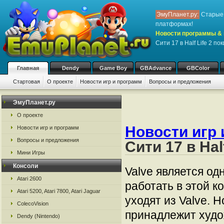
ЭмуПланет.ру:
Старые 
платформах!
Новости программы & 
Сити 17 в Half Life 2 по
Главная
Dendy
Game Boy
GBAdvance
GBColor
Стартовая
О проекте
Новости игр и программ
Вопросы и предложения
ЭмуПланет.ру
О проекте
Новости игр 
Новости игр и программ
Вопросы и предложения
Сити 17 в Hal
Мини Игры
Консоли
Valve является од
Atari 2600
работать в этой к
Atari 5200, Atari 7800, Atari Jaguar
уходят из Valve. 
ColecoVision
принадлежит худож
Dendy (Nintendo)