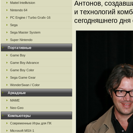
Антонов, создавш
Mattel Intellivision
и технологий комб
Nintendo 64
PC Engine / Turbo Grafx-16
сегодняшнего дня 
Sega
Sega Master System
Super Nintendo
Портативные
Game Boy
Game Boy Advance
Game Boy Color
Sega Game Gear
WonderSwan / Color
Аркадные
MAME
Neo-Geo
Компьютеры
Современные Игры для ПК
Microsoft MSX-1