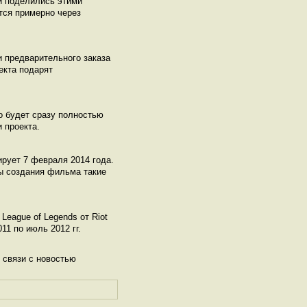
ки поделились этими
тся примерно через
 предварительного заказа
екта подарят
но будет сразу полностью
 проекта.
ирует 7 февраля 2014 года.
пы создания фильма такие
League of Legends от Riot
1 по июль 2012 гг.
 связи с новостью