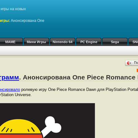
игры на новых
игры:
Анонсирована One
MAME
Мини Игры
Nintendo 64
PC Engine
Sega
SN
П
ограмм
. Анонсирована One Piece Romance
онсировало
ролевую игру One Piece Romance Dawn для PlayStation Porta
Station Universe.