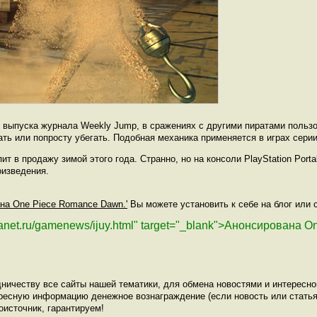
 выпуска журнала Weekly Jump, в сражениях с другими пиратами польз
ть или попросту убегать. Подобная механика применяется в играх серии 
т в продажу зимой этого года. Странно, но на консоли PlayStation Port
оизведения.
ана One Piece Romance Dawn.'
Вы можете установить к себе на блог или с
planet.ru/gamenews/ijuy.html" target="_blank">Анонсирована 
ничеству все сайты нашей тематики, для обмена новостями и интересн
ресную информацию денежное вознаграждение (если новость или статья
оисточник, гарантируем!