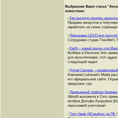
Выбранная Вами статья "
Анон
новостями:
Как выгодно продать аккаунты
Продажа аккаунтов в популяр
заработать на своих страницах,
Персонажи LEGO-игр получат
Сотрудники студии Traveller's
Earth – новый аддон для Mass
BioWare и Electronic Arts зая
для мультиплеера, этот аддон
следующей недел
Primal Carnage – независимы
Компания Lukewarm Media расс
его официальном сайте. Отрыв
предложат сра
Премьерный трейлер боевика
Ubisoft выложила в Сеть прем
актёров Дольфа Лундгрена (Dol
персонажей уничтожает
Tony Hawk HD выйдет на ПК
/