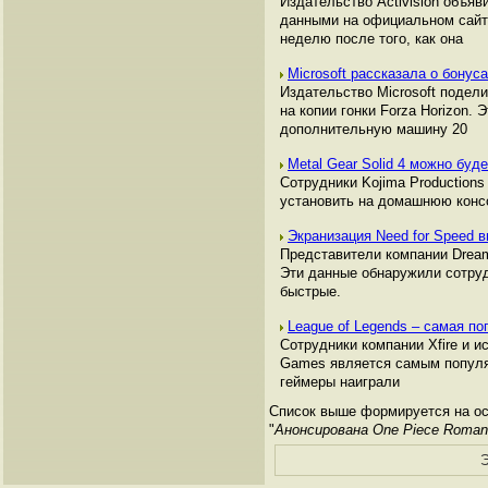
Издательство Activision объя
данными на официальном сайте
неделю после того, как она
Microsoft рассказала о бонус
Издательство Microsoft подел
на копии гонки Forza Horizon.
дополнительную машину 20
Metal Gear Solid 4 можно буд
Сотрудники Kojima Productions 
установить на домашнюю консо
Экранизация Need for Speed 
Представители компании Dream
Эти данные обнаружили сотруд
быстрые.
League of Legends – самая п
Сотрудники компании Xfire и и
Games является самым популяр
геймеры наиграли
Список выше формируется на ос
"
Анонсирована One Piece Roma
Э