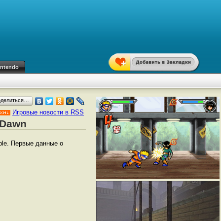
intendo
оделиться…
Игровые новости в RSS
 Dawn
ble. Первые данные о