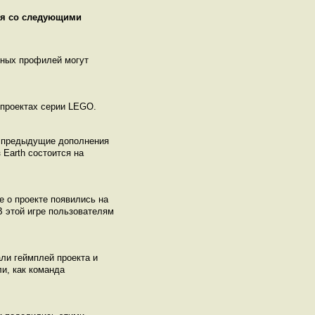
ся со следующими
нных профилей могут
в проектах серии LEGO.
к и предыдущие дополнения
Earth состоится на
е о проекте появились на
В этой игре пользователям
али геймплей проекта и
ли, как команда