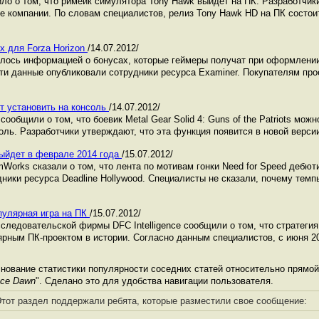
вило о том, что римейк симулятора Tony Hawk выйдет на ПК. Разработчи
 компании. По словам специалистов, релиз Tony Hawk HD на ПК состои
ах для Forza Horizon
/14.07.2012/
илось информацией о бонусах, которые геймеры получат при оформлении
 Эти данные опубликовали сотрудники ресурса Examiner. Покупателям про
ет установить на консоль
/14.07.2012/
сообщили о том, что боевик Metal Gear Solid 4: Guns of the Patriots мож
ль. Разработчики утверждают, что эта функция появится в новой версии
выйдет в феврале 2014 года
/15.07.2012/
Works сказали о том, что лента по мотивам гонки Need for Speed дебют
ники ресурса Deadline Hollywood. Специалисты не сказали, почему тем
опулярная игра на ПК
/15.07.2012/
сследовательской фирмы DFC Intelligence сообщили о том, что стратегия 
ным ПК-проектом в истории. Согласно данным специалистов, с июня 201
нование статистики популярности соседних статей относительно прямой
nce Dawn
". Сделано это для удобства навигации пользователя.
тот раздел поддержали ребята, которые разместили свое сообщение: