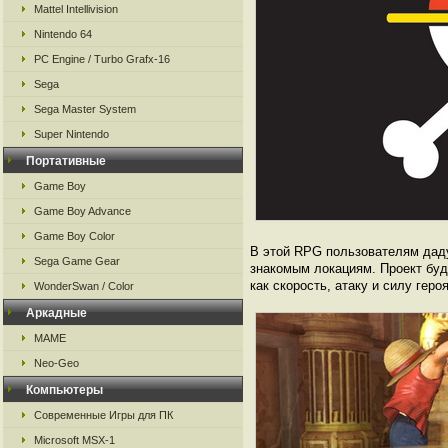
Mattel Intellivision
Nintendo 64
PC Engine / Turbo Grafx-16
Sega
Sega Master System
Super Nintendo
Портативные
Game Boy
Game Boy Advance
Game Boy Color
В этой RPG пользователям даду
Sega Game Gear
знакомым локациям. Проект буд
как скорость, атаку и силу геро
WonderSwan / Color
Аркадные
MAME
Neo-Geo
Компьютеры
Современные Игры для ПК
Microsoft MSX-1