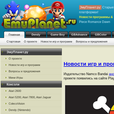
ЭмуПланет.ру:
Старые 
платформах!
Новости программы & 
Piece Romance Dawn
Главная
Dendy
Game Boy
GBAdvance
GBColor
Стартовая
О проекте
Новости игр и программ
Вопросы и предложения
ЭмуПланет.ру
О проекте
Новости игр и пр
Новости игр и программ
Вопросы и предложения
Издательство Namco Bandai
ан
Мини Игры
проекте появились на сайте Play
Консоли
Atari 2600
Atari 5200, Atari 7800, Atari Jaguar
ColecoVision
Dendy (Nintendo)