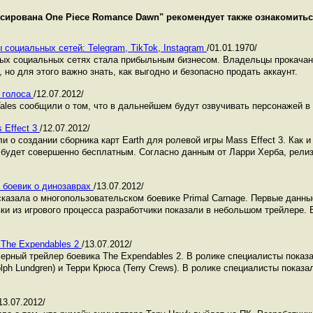
сирована One Piece Romance Dawn
" рекомендует также ознакомить
 социальных сетей: Telegram, TikTok, Instagram
/01.01.1970/
ных социальных сетях стала прибыльным бизнесом. Владельцы прокача
 но для этого важно знать, как выгодно и безопасно продать аккаунт.
 голоса
/12.07.2012/
 Tales сообщили о том, что в дальнейшем будут озвучивать персонажей 
 Effect 3
/12.07.2012/
вили о создании сборника карт Earth для ролевой игры Mass Effect 3. Ка
 будет совершенно бесплатным. Согласно данным от Ларри Херба, релиз 
й боевик о динозаврах
/13.07.2012/
казала о многопользовательском боевике Primal Carnage. Первые данны
ки из игрового процесса разработчики показали в небольшом трейлере. 
 The Expendables 2
/13.07.2012/
ьерный трейлер боевика The Expendables 2. В ролике специалисты показ
ph Lundgren) и Терри Крюса (Terry Crews). В ролике специалисты показа
13.07.2012/