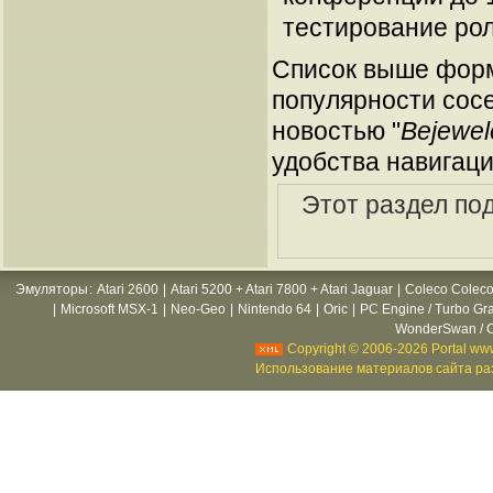
тестирование ро
Список выше форм
популярности сосе
новостью "
Bejewel
удобства навигаци
Этот раздел по
Эмуляторы
:
Atari 2600
|
Atari 5200 + Atari 7800 + Atari Jaguar
|
Coleco Coleco
|
Microsoft MSX-1
|
Neo-Geo
|
Nintendo 64
|
Oric
|
PC Engine / Turbo Gr
WonderSwan / C
Copyright © 2006-2026 Portal www
Использование материалов сайта раз