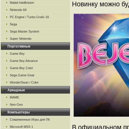
Новинку можно бу
Mattel Intellivision
Nintendo 64
PC Engine / Turbo Grafx-16
Sega
Sega Master System
Super Nintendo
Портативные
Game Boy
Game Boy Advance
Game Boy Color
Sega Game Gear
WonderSwan / Color
Аркадные
MAME
Neo-Geo
Компьютеры
Современные Игры для ПК
В официальном пр
Microsoft MSX-1