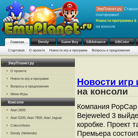
ЭмуПланет.ру:
Старые 
платформах!
Новости программы & 
на консоли
Главная
Dendy
Game Boy
GBAdvance
GBColor
Стартовая
О проекте
Новости игр и программ
Вопросы и предложения
ЭмуПланет.ру
О проекте
Новости игр и программ
Новости игр 
Вопросы и предложения
на консоли
Мини Игры
Консоли
Компания PopCa
Atari 2600
Bejeweled 3 выйде
Atari 5200, Atari 7800, Atari Jaguar
коробке. Проект т
ColecoVision
Премьера состоит
Dendy (Nintendo)