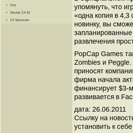
упомянуть, что иг
Oric
Sinclair ZX-81
«одна копия в 4,3
ZX Spectrum
новинку, вы сможе
запланированные н
развлечения прос
PopCap Games такж
Zombies и Peggle
приносят компани
фирма начала акт
финансирует $3-м
развивается в Fac
дата: 26.06.2011
Ссылку на новос
установить к себе 