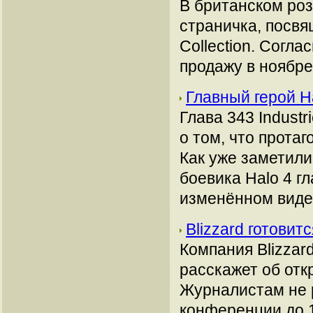
В британском роз
страничка, посвя
Collection. Согл
продажу в ноябре
Главный герой H
Глава 343 Industr
о том, что прота
Как уже заметил
боевика Halo 4 г
изменённом виде
Blizzard готовитс
Компания Blizzar
расскажет об откр
Журналистам не 
конференции до 1