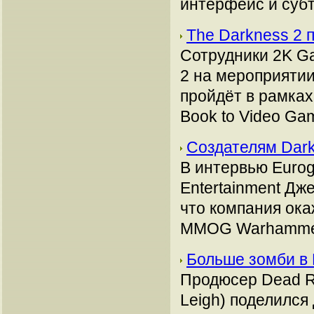
интерфейс и субт
The Darkness 2 
Сотрудники 2K G
2 на мероприятии
пройдёт в рамках
Book to Video Gam
Создателям Dark
В интервью Eurog
Entertainment Дж
что компания ока
MMOG Warhammer 4
Больше зомби в D
Продюсер Dead Ri
Leigh) поделился