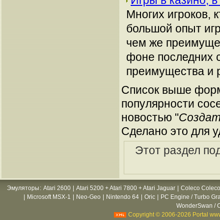
Игры в казино, 
Многих игроков, 
большой опыт игр
чем же преимуще
фоне последних с
преимущества и 
Список выше форм
популярности сосе
новостью "
Создат
Сделано это для у
Этот раздел по
Эмуляторы
:
Atari 2600
|
Atari 5200 + Atari 7800 + Atari Jaguar
|
Coleco Coleco
|
Microsoft MSX-1
|
Neo-Geo
|
Nintendo 64
|
Oric
|
PC Engine / Turbo Gr
WonderSwan / C
Copyright © 2006-2026 Portal www