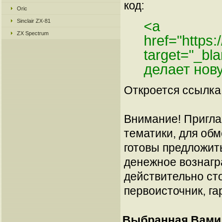
код:
Oric
Sinclair ZX-81
<a
ZX Spectrum
href="https
target="_bl
делает нов
Откроется ссылка 
Внимание! Пригла
тематики, для об
готовы предложит
денежное вознагр
действительно сто
первоисточник, га
Выбранная Вами 