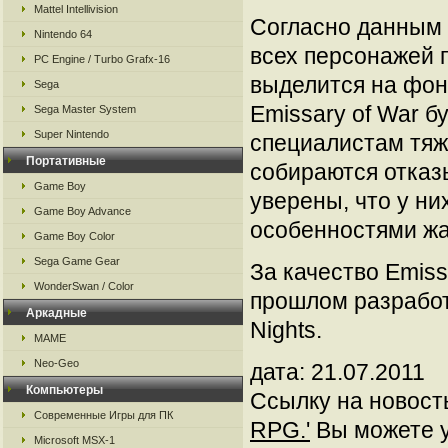
Mattel Intellivision
Согласно данным P
Nintendo 64
всех персонажей п
PC Engine / Turbo Grafx-16
выделится на фоне
Sega
Emissary of War б
Sega Master System
Super Nintendo
специалистам тяже
Портативные
собираются отказ
Game Boy
уверены, что у ни
Game Boy Advance
особенностями жа
Game Boy Color
Sega Game Gear
За качество Emiss
WonderSwan / Color
прошлом разработч
Аркадные
Nights.
MAME
Neo-Geo
дата: 21.07.2011
Компьютеры
Ссылку на новос
Современные Игры для ПК
RPG.'
Вы можете ус
Microsoft MSX-1