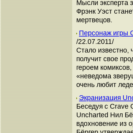
Мысли эксперта з
Фрэнк Уэст стан
мертвецов.
Персонаж игры C
/22.07.2011/
Стало известно, 
получит свое про
героем комиксов,
«неведома зверу
очень любит лед
Экранизация Unc
Беседуя с Crave 
Uncharted Нил Бёр
вдохновение из ор
Бёргер утверждае