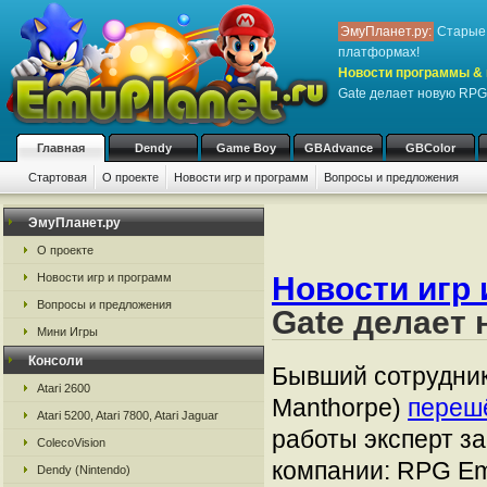
ЭмуПланет.ру:
Старые 
платформах!
Новости программы & 
Gate делает новую RPG
Главная
Dendy
Game Boy
GBAdvance
GBColor
Стартовая
О проекте
Новости игр и программ
Вопросы и предложения
ЭмуПланет.ру
О проекте
Новости игр и программ
Новости игр 
Вопросы и предложения
Gate делает
Мини Игры
Консоли
Бывший сотрудник
Atari 2600
Manthorpe)
переш
Atari 5200, Atari 7800, Atari Jaguar
работы эксперт з
ColecoVision
компании: RPG Emi
Dendy (Nintendo)