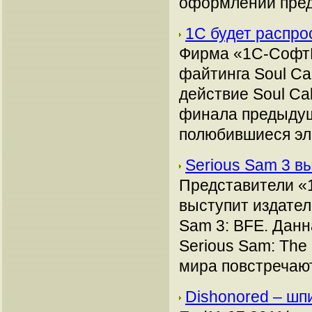
оформлении пред
1С будет распрос
Фирма «1С-СофтК
файтинга Soul Ca
действие Soul Ca
финала предыдуще
полюбившиеся эл
Serious Sam 3 в
Представители «
выступит издател
Sam 3: BFE. Данн
Serious Sam: The 
мира повстречаю
Dishonored – шпи