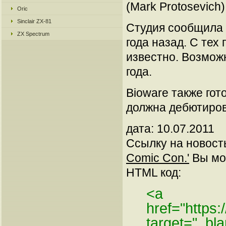
(Mark Protosevich)
Oric
Sinclair ZX-81
Студия сообщила о
ZX Spectrum
года назад. С тех
известно. Возмож
года.
Bioware также гот
должна дебютирова
дата: 10.07.2011
Ссылку на новос
Comic Con.'
Вы мож
HTML код:
<a
href="https:
target="_bl