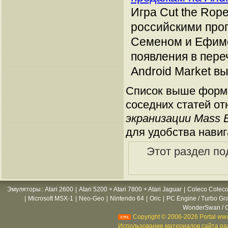
Игра Cut the Rop
российскими про
Семеном и Ефимо
появления в пер
Android Market в
Список выше форми
соседних статей от
экранизации Mass E
для удобства навиг
Этот раздел по
Эмуляторы
:
Atari 2600
|
Atari 5200 + Atari 7800 + Atari Jaguar
|
Coleco Coleco
|
Microsoft MSX-1
|
Neo-Geo
|
Nintendo 64
|
Oric
|
PC Engine / Turbo Gr
WonderSwan / C
Copyright © 2006-2026 Portal www
Использование материалов сайта раз