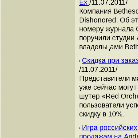
Ex
/11.07.2011/
Компания Bethesd
Dishonored. Об э
номеру журнала G
поручили студии 
владельцами Beth
Скидка при зака
/11.07.2011/
Представители м
уже сейчас могу
шутер «Red Orche
пользователи успе
скидку в 10%.
Игра российских
продажам на Andr