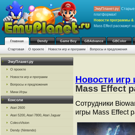
ЭмуПланет.ру:
Старые 
платформах!
Новости программы & 
Mass Effect расскажут 
Главная
Dendy
Game Boy
GBAdvance
GBColor
Стартовая
О проекте
Новости игр и программ
Вопросы и предложения
ЭмуПланет.ру
О проекте
Новости игр 
Новости игр и программ
Вопросы и предложения
Mass Effect 
Мини Игры
Консоли
Сотрудники Biowa
Atari 2600
игры Mass Effect 
Atari 5200, Atari 7800, Atari Jaguar
ColecoVision
Dendy (Nintendo)