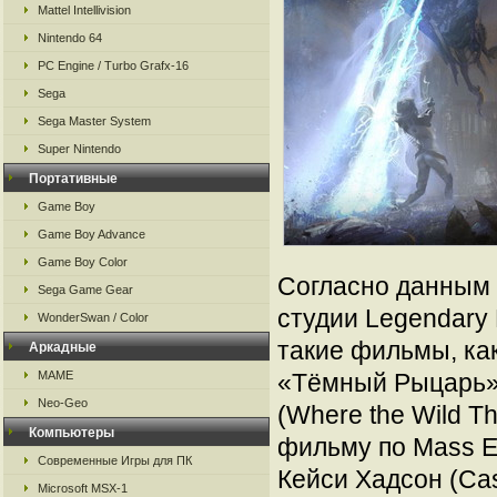
Mattel Intellivision
Nintendo 64
PC Engine / Turbo Grafx-16
Sega
Sega Master System
Super Nintendo
Портативные
Game Boy
Game Boy Advance
Game Boy Color
Согласно данным 
Sega Game Gear
студии Legendary 
WonderSwan / Color
такие фильмы, как
Аркадные
MAME
«Тёмный Рыцарь» (
Neo-Geo
(Where the Wild T
Компьютеры
фильму по Mass Ef
Современные Игры для ПК
Кейси Хадсон (Ca
Microsoft MSX-1