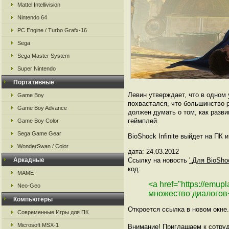
Mattel Intellivision
Nintendo 64
PC Engine / Turbo Grafx-16
Sega
Sega Master System
Super Nintendo
Портативные
Левин утверждает, что в одном 
Game Boy
похвастался, что большинство р
Game Boy Advance
должен думать о том, как разви
геймплей.
Game Boy Color
Sega Game Gear
BioShock Infinite выйдет на ПК 
WonderSwan / Color
дата: 24.03.2012
Аркадные
Ссылку на новость
'.Для BioSho
код:
MAME
<a href="https://emup
Neo-Geo
множество диалогов
Компьютеры
Откроется ссылка в новом окне.
Современные Игры для ПК
Microsoft MSX-1
Внимание! Приглашаем к сотруд