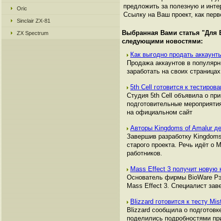
предложить за полезную и инте
Oric
Ссылку на Ваш проект, как перв
Sinclair ZX-81
Выбранная Вами статья "
Для 
ZX Spectrum
следующими новостями:
Как выгодно продать аккаунты
Продажа аккаунтов в популяр
заработать на своих страницах,
5th Cell готовится к тестиров
Студия 5th Cell объявила о пр
подготовительные мероприятия
на официальном сайт
Авторы Kingdoms of Amalur
Завершив разработку Kingdoms 
старого проекта. Речь идёт о
работников.
Mass Effect 3 получит новую
Основатель фирмы BioWare Рэй
Mass Effect 3. Специалист за
Blizzard готовится к тесту Mis
Blizzard сообщила о подготовк
поделились подробностями пр