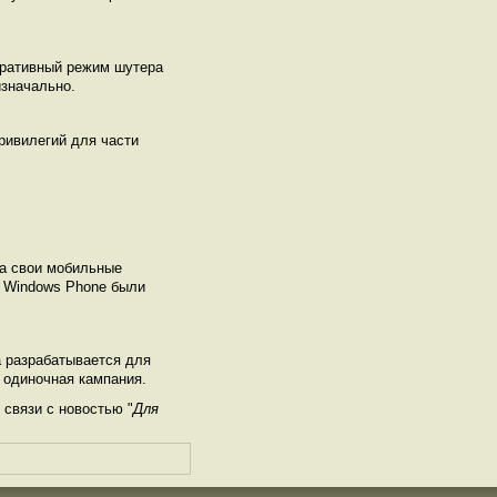
еративный режим шутера
изначально.
привилегий для части
на свои мобильные
и Windows Phone были
а разрабатывается для
я одиночная кампания.
связи с новостью "
Для