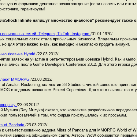
ресную информацию денежное вознаграждение (если новость или статья
оисточник, гарантируем!
BioShock Infinite напишут множество диалогов
" рекомендует также 
 социальных сетей: Telegram, TikTok, Instagram
/01.01.1970/
ных социальных сетях стала прибыльным бизнесом. Владельцы прокача
 но для этого важно знать, как выгодно и безопасно продать аккаунт.
анию боевика Hybrid
/22.03.2012/
инятии заявок на участие в бета-тестировании боевика Hybrid. Как и было
 начались после Game Developers Conference 2012. Для этого игроки д
 делают MMORPG
/23.03.2012/
of Amalur: Reckoning, коллектив 38 Studios с чистой совестью принялс
 MMOG с кодовым названием Project Copernicus. Для этого начальство с
 концовку
/23.03.2012/
 Музыка (Ray Muzyka) сказал, что коллектив разработчиков переделает
верил пользователей в том, что фирма прислушалась к их просьбам.
ts of Pandaria
/23.03.2012/
е к бета-тестированию аддона Mists of Pandaria для MMORPG World of W
инятия заявок на официальном сайте. Авторы WoW собираются первыми 