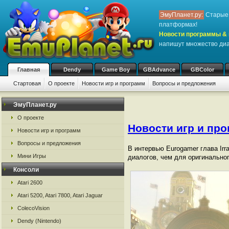
ЭмуПланет.ру:
Старые 
платформах!
Новости программы & 
напишут множество ди
Главная
Dendy
Game Boy
GBAdvance
GBColor
Стартовая
О проекте
Новости игр и программ
Вопросы и предложения
ЭмуПланет.ру
О проекте
Новости игр и пр
Новости игр и программ
Вопросы и предложения
В интервью Eurogamer глава Irr
Мини Игры
диалогов, чем для оригинальног
Консоли
Atari 2600
Atari 5200, Atari 7800, Atari Jaguar
ColecoVision
Dendy (Nintendo)