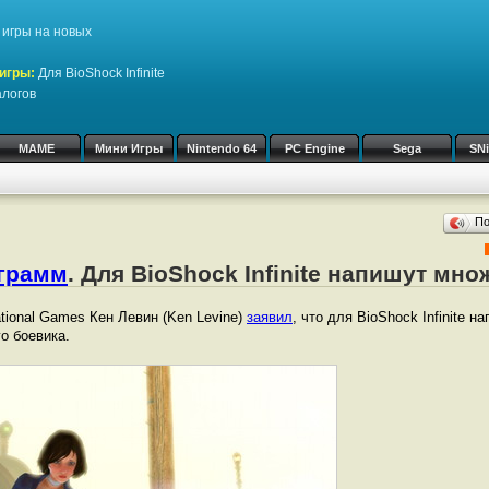
игры на новых
игры:
Для BioShock Infinite
алогов
MAME
Мини Игры
Nintendo 64
PC Engine
Sega
SN
П
ограмм
. Для BioShock Infinite напишут мн
ational Games Кен Левин (Ken Levine)
заявил
, что для BioShock Infinite 
о боевика.