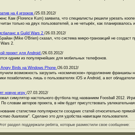
ратив на 4 игроков
/25.03.2012/
нс Кам (Florence Kum) заявила, что специалисты решили урезать кооп
считан только на двух пользователей, а не четырёх, как планировалось 
исбаланс в Guild Wars 2
/26.03.2012/
райан (Mike O'Brien) сказал, что система микро-транзакций не создаст 
Wars 2.
ой проект для Android
/26.03.2012/
яется одним из популярнейших для мобильных телефонов.
 Angry Birds на Windows Phone
/26.03.2012/
олучили возможность загрузить «космическое» продолжение франшизы 
ики позаботились лишь о пользователях iOS и Android, а вот обладател
ят новую игру
/27.03.2012/
овал симулятор настольного футбола под названием Foosball 2012. Игр
ita. По словам авторов проекта, в нём будет присутствовать увлекательна
ование статистики популярности соседних статей относительно прямой 
ество диалогов
". Сделано это для удобства навигации пользователя.
тот раздел поддержали ребята, которые разместили свое сообщение: