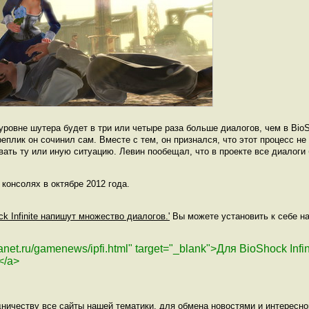
уровне шутера будет в три или четыре раза больше диалогов, чем в Bio
еплик он сочинил сам. Вместе с тем, он признался, что этот процесс не 
вать ту или иную ситуацию. Левин пообещал, что в проекте все диалоги
и консолях в октябре 2012 года.
ck Infinite напишут множество диалогов.'
Вы можете установить к себе на
lanet.ru/gamenews/ipfi.html" target="_blank">Для BioShock Infi
</a>
ничеству все сайты нашей тематики, для обмена новостями и интересн