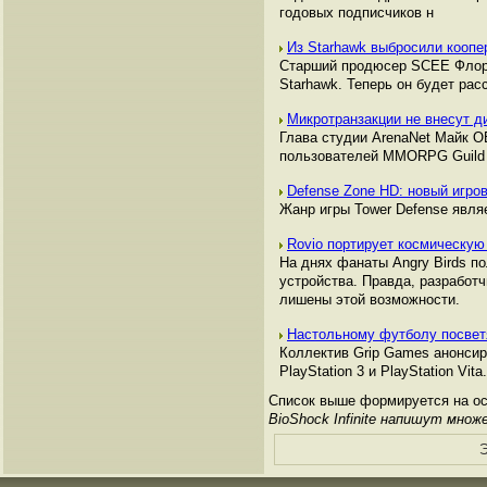
годовых подписчиков н
Из Starhawk выбросили коопе
Старший продюсер SCEE Флоре
Starhawk. Теперь он будет рас
Микротранзакции не внесут д
Глава студии ArenaNet Майк ОБ
пользователей MMORPG Guild 
Defense Zone HD: новый игров
Жанр игры Tower Defense явл
Rovio портирует космическую
На днях фанаты Angry Birds п
устройства. Правда, разработч
лишены этой возможности.
Настольному футболу посвет
Коллектив Grip Games анонсир
PlayStation 3 и PlayStation V
Список выше формируется на осн
BioShock Infinite напишут множ
Э