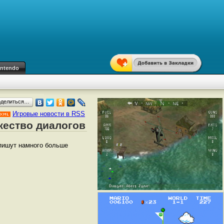
intendo
оделиться…
Игровые новости в RSS
ожество диалогов
напишут намного больше