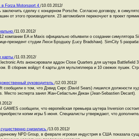
в Forza Motorsport 4
/10.03.2012/
сь заключить сделку с концерном Porsche. Согласно договору, в симулято
ашин от этого производителя. 23 автомобиля перекочуют в проект прям
циально
/11.03.2012/
2 компании EA и Maxis официально объявили о создании симулятора Si
ице-президент студии Люси Брэдшоу (Lucy Bradshaw). SimCity 5 разраб
ые карты
/11.03.2012/
ectronic Arts анонсировали аддон Close Quarters для шутера Battlefield
ом. В сборник войдут 4 карты для мультиплеера и 10 свежих пушек. Стр
художественный руководитель
/12.03.2012/
ft сообщили о том, что Дэвид Сирс (David Sears) лишился должности ху
ts. Место эксперта занял Жан-Себастьян Декан (Jean-Sebastien Decant).
3.2012/
GAMES сообщили, что европейская премьера шутера Inversion состоитс
приобрести копии игры 5 июня. Специалисты утверждают, что дополните
 существенно снизились
/13.03.2012/
еденному NPD Group, в феврале игровая индустрия в США показала сущ