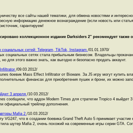
ничеству все сайты нашей тематики, для обмена новостями и интересн
ресную информацию денежное вознаграждение (если новость или статья
оисточник, гарантируем!
сировано коллекционное издание Darksiders 2
" рекомендует также 
 социальных сетей: Telegram, TikTok, Instagram
/01.01.1970/
ных социальных сетях стала прибыльным бизнесом. Владельцы прокача
 но для этого важно знать, как выгодно и безопасно продать аккаунт.
filtrator
/09.03.2012/
nes боевик Mass Effect Infiltrator от Bioware. За Ј5 игру могут купить вл
олнительных финансах для приобретения пушек и брони, их можно запо
ыйдет 3 апреля
/10.03.2012/
s сообщили, что аддон Modern Times для стратегии Tropico 4 выйдет 3 
или официальный трейлер дополнения.
авторы Mafia 2
/10.03.2012/
 VG247, что в создании боевика Grand Theft Auto 5 принимает участие 
тила шутер Mafia 2, очень похожий на современные игры серии GTA. С