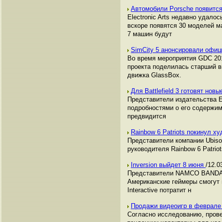
Автомобили Porsche появится 
Electronic Arts недавно удало
вскоре появятся 30 моделей м
7 машин будут
SimCity 5 анонсировали офи
Во время мероприятия GDC 201
проекта поделилась старший в
движка GlassBox.
Для Battlefield 3 готовят нов
Представители издательства El
подробностями о его содержим
предвидится
Rainbow 6 Patriots покинул 
Представители компании Ubiso
руководителя Rainbow 6 Patrio
Inversion выйдет 8 июня
/12.0
Представители NAMCO BANDAI 
Американские геймеры смогут 
Interactive потратит н
Продажи видеоигр в феврале
Согласно исследованию, пров