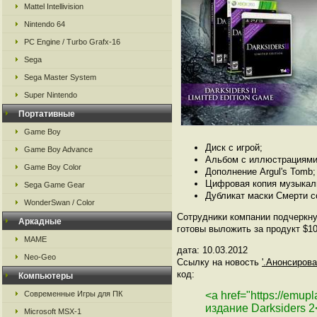
Mattel Intellivision
Nintendo 64
PC Engine / Turbo Grafx-16
Sega
Sega Master System
Super Nintendo
Портативные
Game Boy
Диск с игрой;
Game Boy Advance
Альбом с иллюстрациями
Game Boy Color
Дополнение Argul's Tomb;
Цифровая копия музыкал
Sega Game Gear
Дубликат маски Смерти с
WonderSwan / Color
Сотрудники компании подчеркну
Аркадные
готовы выложить за продукт $100
MAME
дата: 10.03.2012
Neo-Geo
Ссылку на новость
'.Анонсирова
код:
Компьютеры
Современные Игры для ПК
<a href="https://emu
издание Darksiders 2
Microsoft MSX-1