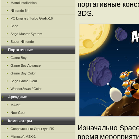
портативные консо
Mattel Intellivision
Nintendo 64
3DS.
PC Engine / Turbo Grafx-16
Sega
Sega Master System
Super Nintendo
Портативные
Game Boy
Game Boy Advance
Game Boy Color
Sega Game Gear
WonderSwan / Color
Аркадные
MAME
Neo-Geo
Компьютеры
Изначально Space 
Современные Игры для ПК
время мероприяти
Microsoft MSX-1