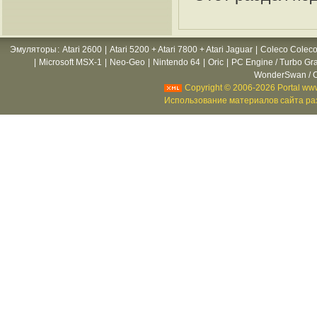
Эмуляторы
:
Atari 2600
|
Atari 5200 + Atari 7800 + Atari Jaguar
|
Coleco Coleco
|
Microsoft MSX-1
|
Neo-Geo
|
Nintendo 64
|
Oric
|
PC Engine / Turbo Gr
WonderSwan / C
Copyright © 2006-2026 Portal www
Использование материалов сайта раз