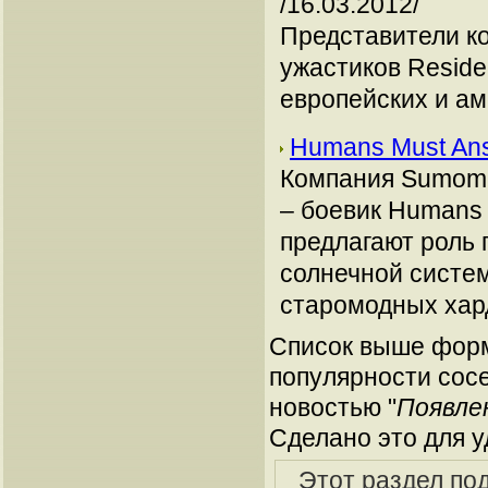
/16.03.2012/
Представители к
ужастиков Residen
европейских и ам
Humans Must An
Компания Sumom 
– боевик Humans 
предлагают роль 
солнечной систе
старомодных хар
Список выше форм
популярности сосе
новостью "
Появлен
Сделано это для у
Этот раздел по