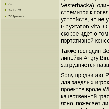
Vesterbacka), оди
Oric
Sinclair ZX-81
стремится к появ
ZX Spectrum
устройств, но не 
PlayStation Vita. 
скорее идёт о том
портативной конс
Также господин Ве
линейки Angry Bir
затрудняется назв
Sony продвигает P
для заядлых игрок
проектов вроде Wi
качественной гра
ясно, пожелает ли