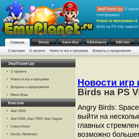
ЭмуПланет.ру:
Старые 
платформах!
Новости программы & 
Birds на PS Vita зависи
Главная
Dendy
Game Boy
GBAdvance
GBColor
Стартовая
О проекте
Новости игр и программ
Вопросы и предложения
ЭмуПланет.ру
О проекте
Новости игр и программ
Новости игр 
Вопросы и предложения
Birds на PS V
Мини Игры
Консоли
Angry Birds: Spac
Atari 2600
выйти на нескольк
Atari 5200, Atari 7800, Atari Jaguar
главных стремлен
ColecoVision
возможно большем
Dendy (Nintendo)