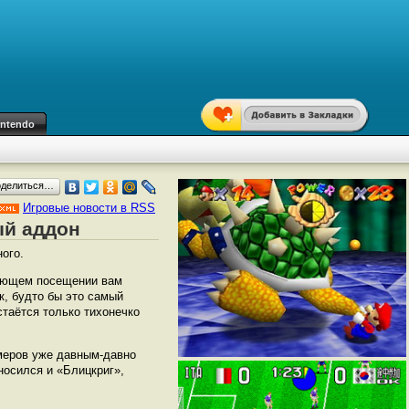
intendo
оделиться…
Игровые новости в RSS
ый аддон
ого.
дующем посещении вам
к, будто бы это самый
стаётся только тихонечко
ймеров уже давным-давно
носился и «Блицкриг»,