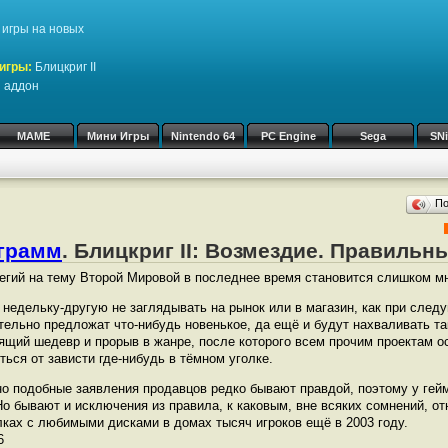
игры на новых
игры:
Блицкриг II
 аддон
MAME
Мини Игры
Nintendo 64
PC Engine
Sega
SN
П
ограмм
. Блицкриг II: Возмездие. Правильн
егий на тему Второй Мировой в последнее время становится слишком мн
 недельку-другую не заглядывать на рынок или в магазин, как при сле
тельно предложат что-нибудь новенькое, да ещё и будут нахваливать та
ящий шедевр и прорыв в жанре, после которого всем прочим проектам о
ться от зависти где-нибудь в тёмном уголке.
но подобные заявления продавцов редко бывают правдой, поэтому у ге
о бывают и исключения из правила, к каковым, вне всяких сомнений, от
лках с любимыми дисками в домах тысяч игроков ещё в 2003 году.
6