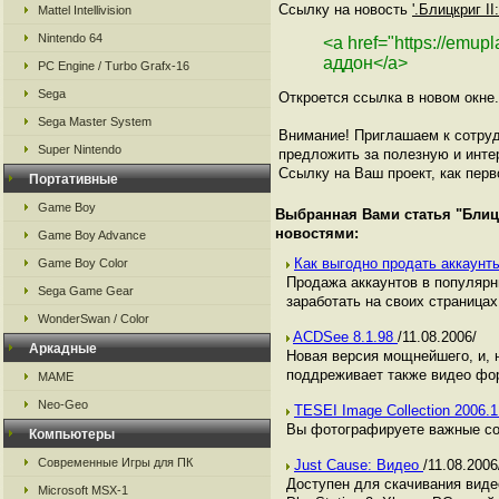
Ссылку на новость
'.Блицкриг I
Mattel Intellivision
Nintendo 64
<a href="https://emu
аддон</a>
PC Engine / Turbo Grafx-16
Sega
Откроется ссылка в новом окне.
Sega Master System
Внимание! Приглашаем к сотруд
Super Nintendo
предложить за полезную и инте
Ссылку на Ваш проект, как перв
Портативные
Game Boy
Выбранная Вами статья "
Блиц
новостями:
Game Boy Advance
Как выгодно продать аккаунты
Game Boy Color
Продажа аккаунтов в популяр
Sega Game Gear
заработать на своих страницах,
WonderSwan / Color
ACDSee 8.1.98
/11.08.2006/
Аркадные
Новая версия мощнейшего, и, н
поддреживает также видео фо
MAME
Neo-Geo
TESEI Image Collection 2006.
Вы фотографируете важные со
Компьютеры
Современные Игры для ПК
Just Cause: Видео
/11.08.2006
Доступен для скачивания виде
Microsoft MSX-1