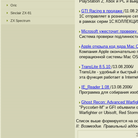
PlayStation 2, Xbox и PC и выйд
Oric
GTI Racing в продаже
/11.08.
Sinclair ZX-81
1C отправляет в розничную се
ZX Spectrum
в рамках серии 1С:КОЛЛЕКЦИ
Microsoft ужесточит проверк
Система проверки подлинности
Apple открыла код ядра Mac 
Компания Apple окончательно 
операционной системы Mac OS 
TransLite 8.5.10
/13.08.2006/
TransLite - удобный и быстрый
эта функция работает в Interne
IE_Reader 1.08
/13.08.2006/
Программа для собирания изоб
Ghost Recon: Advanced Warfig
"Руссобит-М" и GFI объявили о
Warfighter от Ubisoft, Red Stor
Список выше формируется на осн
II: Возмездие. Правильный аддо
Э