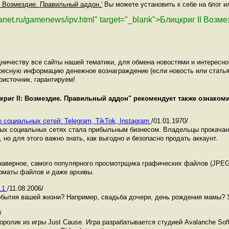
I: Возмездие. Правильный аддон.'
Вы можете установить к себе на блог ил
planet.ru/gamenews/ipv.html" target="_blank">Блицкриг II Во
ничеству все сайты нашей тематики, для обмена новостями и интересн
ресную информацию денежное вознаграждение (если новость или статья
оисточник, гарантируем!
криг II: Возмездие. Правильный аддон
" рекомендует также ознако
 социальных сетей: Telegram, TikTok, Instagram
/01.01.1970/
ных социальных сетях стала прибыльным бизнесом. Владельцы прокача
 но для этого важно знать, как выгодно и безопасно продать аккаунт.
аверное, самого популярного просмотрщика графических файлов (JPEG, G
рматы файлов и даже архивы.
1.1
/11.08.2006/
бытия вашей жизни? Например, свадьба дочери, день рождения мамы? У
/
оролик из игры Just Cause. Игра разрабатывается студией Avalanche So