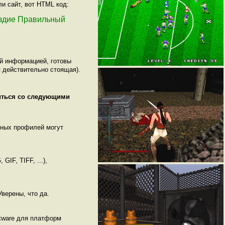
и сайт, вот HTML код:
змездие Правильный
ой информацией, готовы
 действительно стоящая).
миться со следующими
нных профилей могут
IF, TIFF, ...),
верены, что да.
ftware для платформ