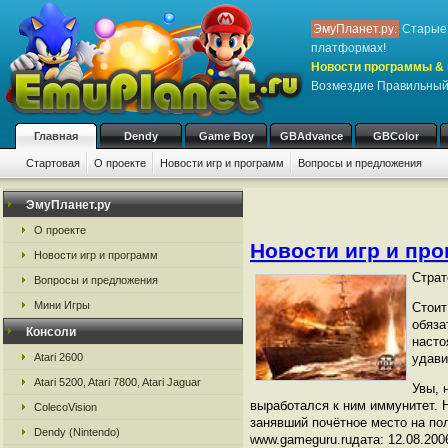
ЭмуПланет.ру:
Старые 
платформах!
Новости программы & 
Возмездие Правильный
Главная
Dendy
Game Boy
GBAdvance
GBColor
Стартовая
О проекте
Новости игр и программ
Вопросы и предложения
ЭмуПланет.ру
О проекте
Новости игр и пр
Новости игр и программ
Страт
Вопросы и предложения
Мини Игры
Стоит
обяза
Консоли
насто
Atari 2600
удави
Atari 5200, Atari 7800, Atari Jaguar
Увы, 
выработался к ним иммунитет. Н
ColecoVision
занявший почётное место на по
Dendy (Nintendo)
www.gameguru.ruдата: 12.08.200