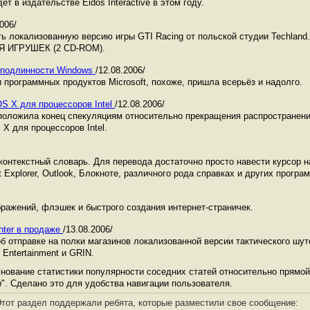
ет в издательстве Eidos Interactive в этом году.
2006/
ть локализованную версию игры GTI Racing от польской студии Techland
Я ИГРУШЕК (2 CD-ROM).
у подлинности Windows
/12.08.2006/
 программных продуктов Microsoft, похоже, пришла всерьёз и надолго.
OS X для процессоров Intel
/12.08.2006/
положила конец спекуляциям относительно прекращения распространени
X для процессоров Intel.
 контекстный словарь. Для перевода достаточно просто навести курсор 
t Explorer, Outlook, Блокноте, различного рода справках и других програ
ражений, флэшек и быстрого создания интернет-страничек.
hter в продаже
/13.08.2006/
б отправке на полки магазинов локализованной версии тактического шут
m Entertainment и GRIN.
ование статистики популярности соседних статей относительно прямой 
н
". Сделано это для удобства навигации пользователя.
тот раздел поддержали ребята, которые разместили свое сообщение: