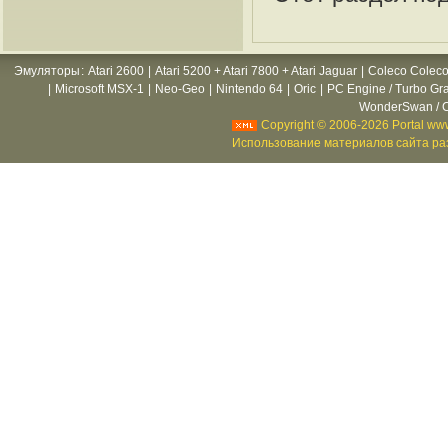
Эмуляторы
:
Atari 2600
|
Atari 5200 + Atari 7800 + Atari Jaguar
|
Coleco Coleco
|
Microsoft MSX-1
|
Neo-Geo
|
Nintendo 64
|
Oric
|
PC Engine / Turbo Gr
WonderSwan / C
Copyright © 2006-2026 Portal www
Использование материалов сайта раз