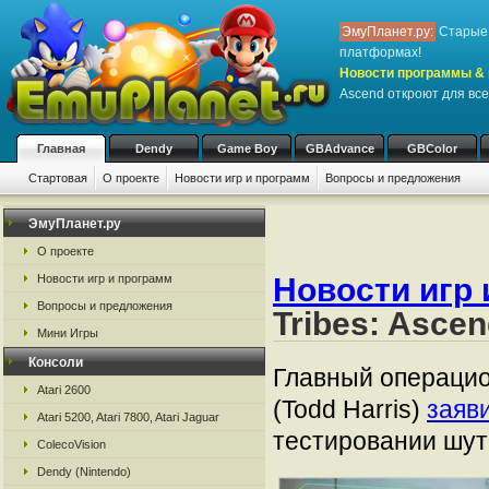
ЭмуПланет.ру:
Старые 
платформах!
Новости программы & 
Ascend откроют для все
Главная
Dendy
Game Boy
GBAdvance
GBColor
Стартовая
О проекте
Новости игр и программ
Вопросы и предложения
ЭмуПланет.ру
О проекте
Новости игр и программ
Новости игр 
Вопросы и предложения
Tribes: Asce
Мини Игры
Консоли
Главный операцио
Atari 2600
(Todd Harris)
заяв
Atari 5200, Atari 7800, Atari Jaguar
тестировании шуте
ColecoVision
Dendy (Nintendo)