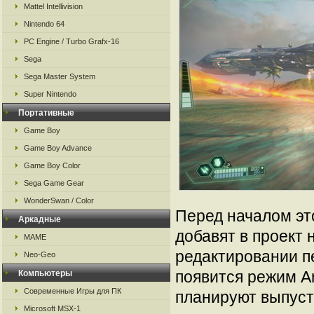
Mattel Intellivision
Nintendo 64
PC Engine / Turbo Grafx-16
Sega
Sega Master System
Super Nintendo
Портативные
Game Boy
Game Boy Advance
Game Boy Color
Sega Game Gear
WonderSwan / Color
Перед началом эт
Аркадные
добавят в проект 
MAME
редактировании пе
Neo-Geo
появится режим A
Компьютеры
Современные Игры для ПК
планируют выпуст
Microsoft MSX-1