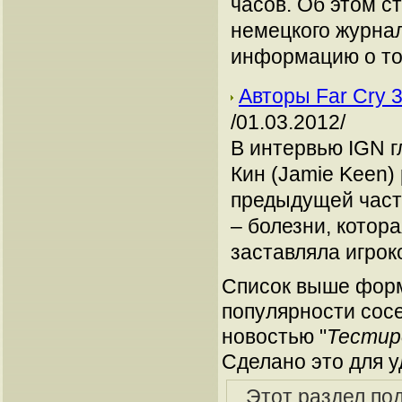
часов. Об этом с
немецкого журнал
информацию о том
Авторы Far Cry 
/01.03.2012/
В интервью IGN г
Кин (Jamie Keen)
предыдущей части
– болезни, котор
заставляла игрок
Список выше форм
популярности сосе
новостью "
Тестиро
Сделано это для у
Этот раздел по