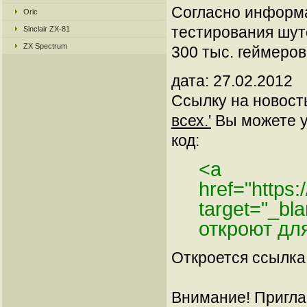
Согласно информа
Oric
тестирования шуте
Sinclair ZX-81
ZX Spectrum
300 тыс. геймеров
дата: 27.02.2012
Ссылку на новос
всех.'
Вы можете ус
код:
<a
href="https
target="_bl
откроют дл
Откроется ссылка 
Внимание! Пригла