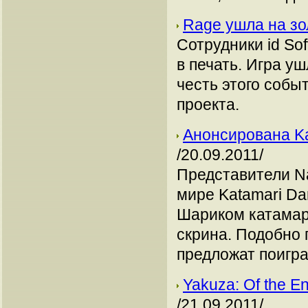
Rage ушла на з
Сотрудники id So
в печать. Игра уш
честь этого собы
проекта.
Анонсирована Kat
/20.09.2011/
Представители Na
мире Katamari Dam
Шариком катамар
скрина. Подобно
предложат поигра
Yakuza: Of the E
/21.09.2011/