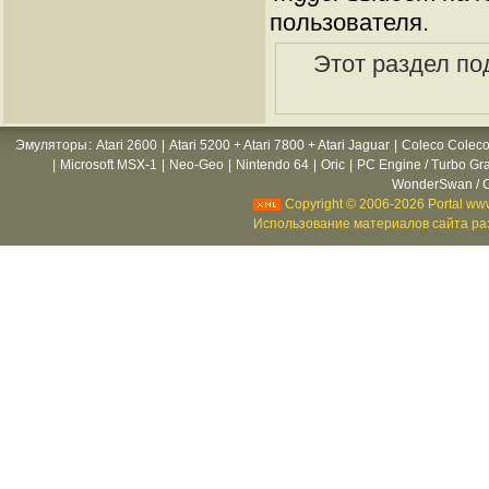
пользователя.
Этот раздел по
Эмуляторы
:
Atari 2600
|
Atari 5200 + Atari 7800 + Atari Jaguar
|
Coleco Coleco
|
Microsoft MSX-1
|
Neo-Geo
|
Nintendo 64
|
Oric
|
PC Engine / Turbo Gr
WonderSwan / C
Copyright © 2006-2026 Portal www
Использование материалов сайта раз