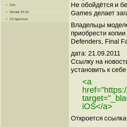
Не обойдётся и бе
Oric
Games делает заг
Sinclair ZX-81
ZX Spectrum
Владельцы моделе
приобрести копии 
Defenders, Final Fa
дата: 21.09.2011
Ссылку на новос
установить к себе 
<a
href="https:
target="_bl
iOS</a>
Откроется ссылка 