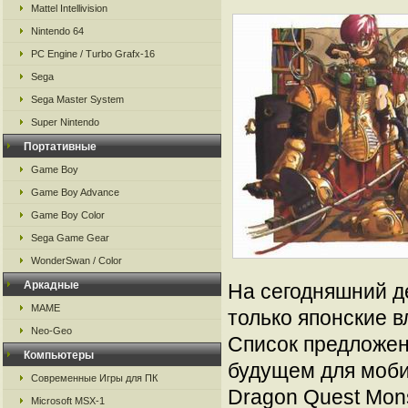
Mattel Intellivision
Nintendo 64
PC Engine / Turbo Grafx-16
Sega
Sega Master System
Super Nintendo
Портативные
Game Boy
Game Boy Advance
Game Boy Color
Sega Game Gear
WonderSwan / Color
Аркадные
На сегодняшний де
MAME
только японские в
Neo-Geo
Список предложен
Компьютеры
будущем для мобил
Современные Игры для ПК
Dragon Quest Monst
Microsoft MSX-1