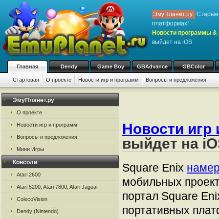
ЭмуПланет.ру:
Старые 
платформах!
Новости программы & 
выйдет на iOS
Главная
Dendy
Game Boy
GBAdvance
GBColor
Стартовая
О проекте
Новости игр и программ
Вопросы и предложения
ЭмуПланет.ру
О проекте
Новости игр 
Новости игр и программ
Вопросы и предложения
выйдет на i
Мини Игры
Консоли
Square Enix
наме
Atari 2600
мобильных проект
Atari 5200, Atari 7800, Atari Jaguar
портал Square Eni
ColecoVision
портативных плат
Dendy (Nintendo)