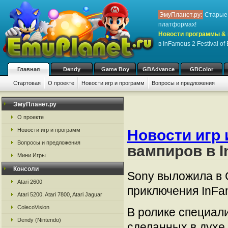
ЭмуПланет.ру:
Старые 
платформах!
Новости программы & 
в InFamous 2 Festival of
Главная
Dendy
Game Boy
GBAdvance
GBColor
Стартовая
О проекте
Новости игр и программ
Вопросы и предложения
ЭмуПланет.ру
О проекте
Новости игр 
Новости игр и программ
Вопросы и предложения
вампиров в In
Мини Игры
Консоли
Sony выложила в 
Atari 2600
приключения InFam
Atari 5200, Atari 7800, Atari Jaguar
ColecoVision
В ролике специали
Dendy (Nintendo)
сделанных в духе