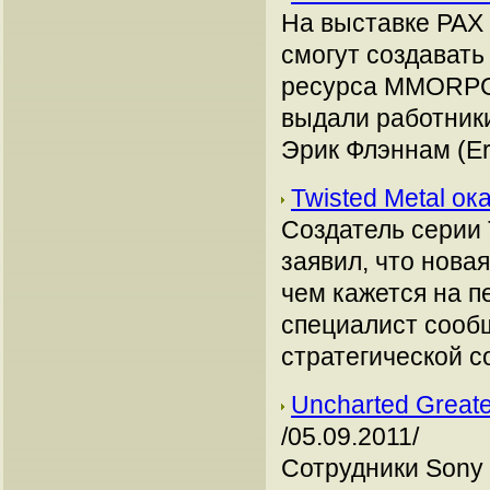
На выставке PAX 
смогут создават
ресурса MMORPG.
выдали работники
Эрик Флэннам (Er
Twisted Metal о
Создатель серии 
заявил, что нова
чем кажется на п
специалист сообщ
стратегической 
Uncharted Greate
/05.09.2011/
Сотрудники Sony 