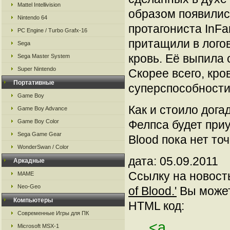
Mattel Intellivision
образом появилис
Nintendo 64
протагониста InFa
PC Engine / Turbo Grafx-16
притащили в лого
Sega
кровь. Её выпила
Sega Master System
Super Nintendo
Скорее всего, кр
Портативные
суперспособности
Game Boy
Как и стоило дога
Game Boy Advance
Game Boy Color
Фелпса будет приур
Sega Game Gear
Blood пока нет то
WonderSwan / Color
дата: 05.09.2011
Аркадные
Ссылку на новос
MAME
Neo-Geo
of Blood.'
Вы можете
Компьютеры
HTML код:
Современные Игры для ПК
<a
Microsoft MSX-1