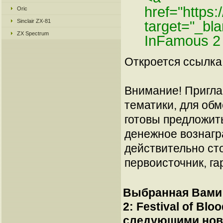
href="https
Oric
Sinclair ZX-81
target="_b
ZX Spectrum
InFamous 2 
Откроется ссылка 
Внимание! Пригла
тематики, для об
готовы предложит
денежное вознагр
действительно сто
первоисточник, га
Выбранная Вами 
2: Festival of Blo
следующими нов