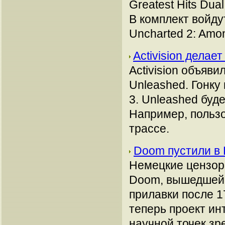
Greatest Hits Dua
В комплект войду
Uncharted 2: Amo
Activision дела
Activision объяв
Unleashed. Гонку 
3. Unleashed буде
Например, пользо
трассе.
Doom пустили в
Немецкие цензор
Doom, вышедшей в
прилавки после 1
теперь проект ин
научной точек зр