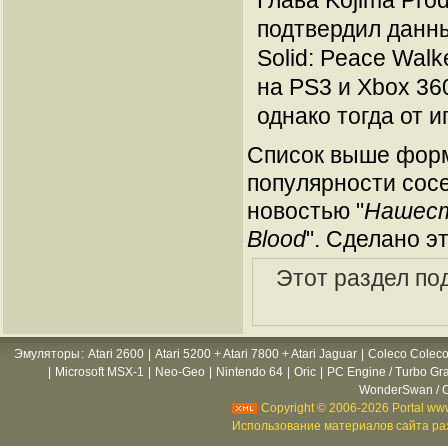
Глава Kojima Pro
подтвердил данны
Solid: Peace Wal
на PS3 и Xbox 36
однако тогда от и
Список выше форм
популярности сосе
новостью "
Нашеств
Blood
". Сделано э
Этот раздел по
Эмуляторы
:
Atari 2600
|
Atari 5200 + Atari 7800 + Atari Jaguar
|
Coleco Coleco
|
Microsoft MSX-1
|
Neo-Geo
|
Nintendo 64
|
Oric
|
PC Engine / Turbo Gr
WonderSwan / C
Copyright © 2006-2026 Portal www
Использование материалов сайта раз