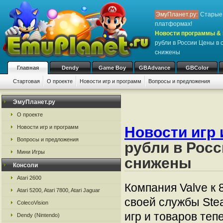
ЭмуПланет.ру:
Старые 
платформах!
Новости программы & 
рубли в России Цены в 
снижены
Главная
Dendy
Game Boy
GBAdvance
GBColor
Стартовая
О проекте
Новости игр и программ
Вопросы и предложения
ЭмуПланет.ру
О проекте
Новости игр и программ
Новости игр 
Вопросы и предложения
рубли в Росс
Мини Игры
снижены
Консоли
Atari 2600
Компания Valve к
Atari 5200, Atari 7800, Atari Jaguar
своей службы Ste
ColecoVision
игр и товаров теп
Dendy (Nintendo)