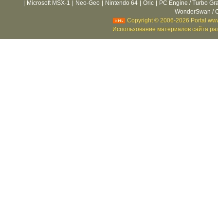
|
Microsoft MSX-1
|
Neo-Geo
|
Nintendo 64
|
Oric
|
PC Engine / Turbo Gr
WonderSwan / C
Copyright © 2006-2026 Portal www
Использование материалов сайта раз