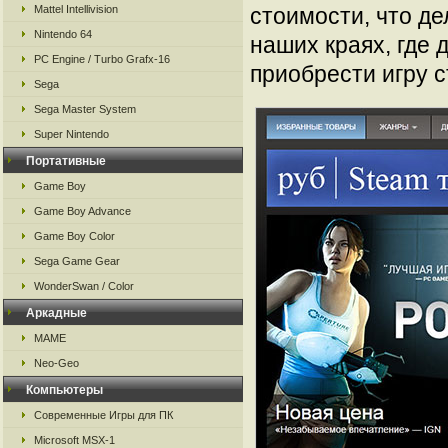
Mattel Intellivision
стоимости, что де
Nintendo 64
наших краях, где 
PC Engine / Turbo Grafx-16
приобрести игру 
Sega
Sega Master System
Super Nintendo
Портативные
Game Boy
Game Boy Advance
Game Boy Color
Sega Game Gear
WonderSwan / Color
Аркадные
MAME
Neo-Geo
Компьютеры
Современные Игры для ПК
Microsoft MSX-1