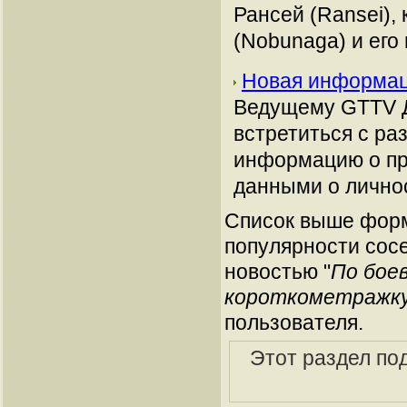
Рансей (Ransei),
(Nobunaga) и его
Новая информац
Ведущему GTTV Дж
встретиться с ра
информацию о пр
данными о личнос
Список выше форм
популярности сосе
новостью "
По боев
короткометражк
пользователя.
Этот раздел по