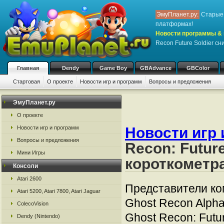
ЭмуПланет.ру:
Старые 
платформах!
Новости программы & 
Recon Future Soldier с
Главная
Dendy
Game Boy
GBAdvance
GBColor
Стартовая
О проекте
Новости игр и программ
Вопросы и предложения
ЭмуПланет.ру
О проекте
Новости игр и программ
Новости игр 
Вопросы и предложения
Recon: Futur
Мини Игры
короткометр
Консоли
Atari 2600
Представители ко
Atari 5200, Atari 7800, Atari Jaguar
Ghost Recon Alph
ColecoVision
Ghost Recon: Futu
Dendy (Nintendo)