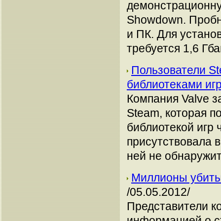
демонстрационную
Showdown. Пробни
и ПК. Для устано
требуется 1,6 Гб
Пользователи St
библиотеками иг
Компания Valve з
Steam, которая п
библиотекой игр 
присутствовала в
ней не обнаружит
Миллионы убиты 
/05.05.2012/
Представители ко
информацией о ст