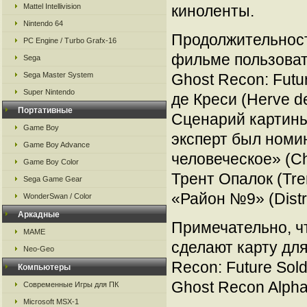
Mattel Intellivision
киноленты.
Nintendo 64
Продолжительност
PC Engine / Turbo Grafx-16
фильме пользоват
Sega
Sega Master System
Ghost Recon: Futu
Super Nintendo
де Креси (Herve de
Портативные
Сценарий картины
Game Boy
эксперт был номи
Game Boy Advance
человеческое» (Ch
Game Boy Color
Трент Опалок (Tre
Sega Game Gear
«Район №9» (Distri
WonderSwan / Color
Аркадные
Примечательно, ч
MAME
сделают карту дл
Neo-Geo
Recon: Future Sold
Компьютеры
Ghost Recon Alpha
Современные Игры для ПК
Microsoft MSX-1