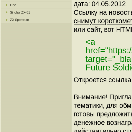
дата: 04.05.2012
Oric
Ссылку на новос
Sinclair ZX-81
снимут короткомет
ZX Spectrum
или сайт, вот HTML
<a
href="https
target="_bl
Future Sold
Откроется ссылка 
Внимание! Пригла
тематики, для об
готовы предложит
денежное вознагр
действительно сто