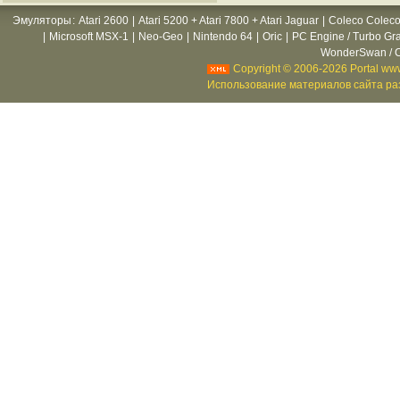
Эмуляторы
:
Atari 2600
|
Atari 5200 + Atari 7800 + Atari Jaguar
|
Coleco Coleco
|
Microsoft MSX-1
|
Neo-Geo
|
Nintendo 64
|
Oric
|
PC Engine / Turbo Gr
WonderSwan / C
Copyright © 2006-2026 Portal www
Использование материалов сайта раз