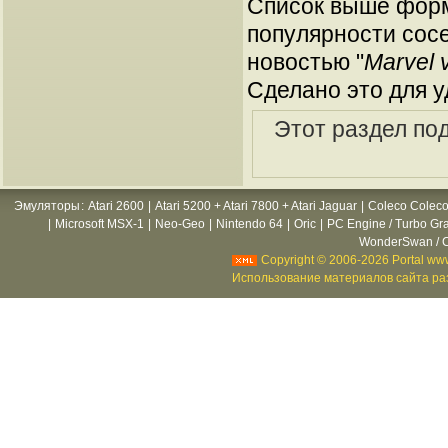
Список выше форм
популярности сосе
новостью "
Marvel 
Сделано это для у
Этот раздел по
Эмуляторы
:
Atari 2600
|
Atari 5200 + Atari 7800 + Atari Jaguar
|
Coleco Coleco
|
Microsoft MSX-1
|
Neo-Geo
|
Nintendo 64
|
Oric
|
PC Engine / Turbo Gr
WonderSwan / C
Copyright © 2006-2026 Portal www
Использование материалов сайта раз