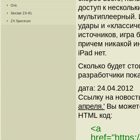
Oric
доступ к несколь
Sinclair ZX-81
мультиплеерный. И
ZX Spectrum
удары и «классич
источников, игра 
причем никакой и
iPad нет.
Сколько будет сто
разработчики пок
дата: 24.04.2012
Ссылку на новос
апреля.'
Вы можете 
HTML код:
<a
href="https