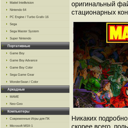
оригинальный фай
Mattel Intellivision
Nintendo 64
стационарных кон
PC Engine / Turbo Grafx-16
Sega
Sega Master System
Super Nintendo
Портативные
Game Boy
Game Boy Advance
Game Boy Color
Sega Game Gear
WonderSwan / Color
Аркадные
MAME
Neo-Geo
Компьютеры
Никаких подробнос
Современные Игры для ПК
скорее всего, пол
Microsoft MSX-1