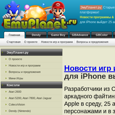
ЭмуПланет.ру:
Старые 
платформах!
Новости программы & 
для iPhone выйдет 25 
Главная
Dendy
Game Boy
GBAdvance
GBColor
Стартовая
О проекте
Новости игр и программ
Вопросы и предложения
ЭмуПланет.ру
О проекте
Новости игр и программ
Новости игр 
Вопросы и предложения
для iPhone в
Мини Игры
Консоли
Разработчики из 
Atari 2600
аркадного файтинг
Atari 5200, Atari 7800, Atari Jaguar
Apple в среду, 25
ColecoVision
персонажами и в 
Dendy (Nintendo)