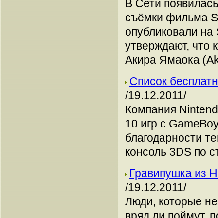
В Сети появилась
съёмки фильма Sil
опубликовали на 
утверждают, что 
Акира Ямаока (Ak
Список бесплатн
/19.12.2011/
Компания Ninten
10 игр с GameBoy
благодарности те
консоль 3DS по с
Гравипушка из Ha
/19.12.2011/
Люди, которые не
вряд ли поймут, 