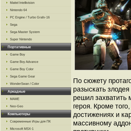
Mattel Intellivision
Nintendo 64
PC Engine / Turbo Grafx-16
Sega
Sega Master System
Super Nintendo
Портативные
Game Boy
Game Boy Advance
Game Boy Color
Sega Game Gear
По сюжету протаго
WonderSwan / Color
разыскать злодея
Аркадные
решил захватить 
MAME
героя. Кроме того
Neo-Geo
достижениях и ка
Компьютеры
массивному аддон
Современные Игры для ПК
Microsoft MSX-1