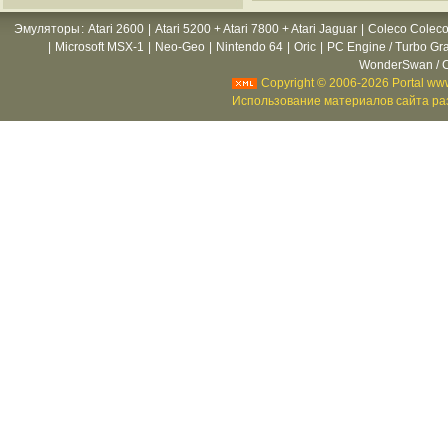
Эмуляторы
:
Atari 2600
|
Atari 5200 + Atari 7800 + Atari Jaguar
|
Coleco Coleco
|
Microsoft MSX-1
|
Neo-Geo
|
Nintendo 64
|
Oric
|
PC Engine / Turbo Gr
WonderSwan / C
Copyright © 2006-2026 Portal www
Использование материалов сайта раз