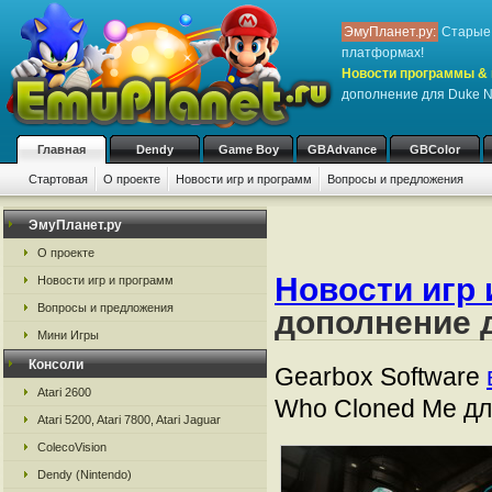
ЭмуПланет.ру:
Старые 
платформах!
Новости программы & 
дополнение для Duke N
Главная
Dendy
Game Boy
GBAdvance
GBColor
Стартовая
О проекте
Новости игр и программ
Вопросы и предложения
ЭмуПланет.ру
О проекте
Новости игр 
Новости игр и программ
Вопросы и предложения
дополнение 
Мини Игры
Консоли
Gearbox Software
Atari 2600
Who Cloned Me дл
Atari 5200, Atari 7800, Atari Jaguar
ColecoVision
Dendy (Nintendo)