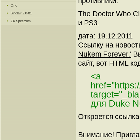
противники.
Oric
The Doctor Who Cl
Sinclair ZX-81
и PS3.
ZX Spectrum
дата: 19.12.2011
Ссылку на новос
Nukem Forever.'
Вы
сайт, вот HTML код
<a
href="https:
target="_b
для Duke N
Откроется ссылка 
Внимание! Пригла