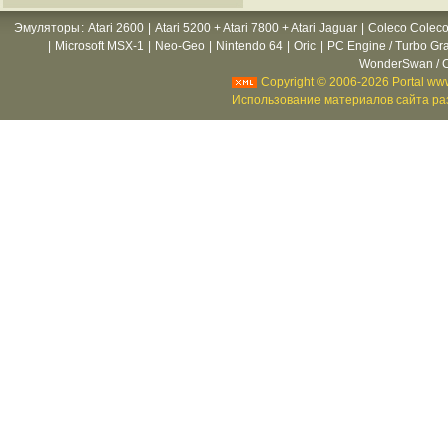
Эмуляторы
:
Atari 2600
|
Atari 5200 + Atari 7800 + Atari Jaguar
|
Coleco Coleco
|
Microsoft MSX-1
|
Neo-Geo
|
Nintendo 64
|
Oric
|
PC Engine / Turbo Gr
WonderSwan / C
Copyright © 2006-2026 Portal www
Использование материалов сайта раз