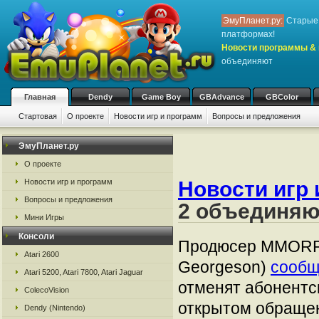
ЭмуПланет.ру:
Старые 
платформах!
Новости программы & 
объединяют
Главная
Dendy
Game Boy
GBAdvance
GBColor
Стартовая
О проекте
Новости игр и программ
Вопросы и предложения
ЭмуПланет.ру
О проекте
Новости игр и программ
Новости игр 
Вопросы и предложения
2 объединяю
Мини Игры
Консоли
Продюсер MMORPG
Atari 2600
Georgeson)
сооб
Atari 5200, Atari 7800, Atari Jaguar
отменят абонентск
ColecoVision
открытом обращен
Dendy (Nintendo)