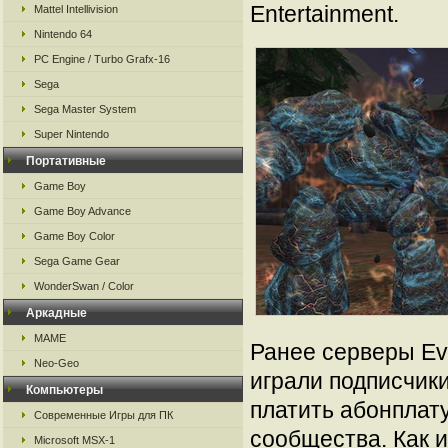
Entertainment.
Mattel Intellivision
Nintendo 64
PC Engine / Turbo Grafx-16
Sega
Sega Master System
Super Nintendo
Портативные
Game Boy
Game Boy Advance
Game Boy Color
Sega Game Gear
WonderSwan / Color
Аркадные
MAME
Ранее серверы Ev
Neo-Geo
играли подписчики
Компьютеры
платить абонплат
Современные Игры для ПК
сообщества. Как и
Microsoft MSX-1