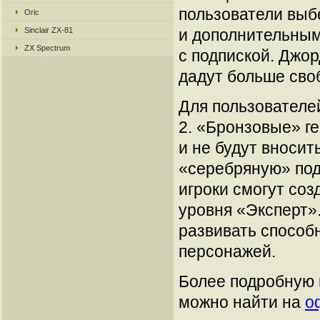
пользователи вы
Oric
Sinclair ZX-81
и дополнительным
ZX Spectrum
с подпиской. Джо
дадут больше сво
Для пользователей
2. «Бронзовые» г
и не будут вносит
«серебряную» под
игроки смогут соз
уровня «Эксперт».
развивать способн
персонажей.
Более подробную 
можно найти на
о