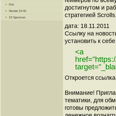
геймеров по всему
Oric
достигнутом и ра
Sinclair ZX-81
стратегией Scrolls
ZX Spectrum
дата: 18.11.2011
Ссылку на новос
установить к себе 
<a
href="https
target="_bl
Откроется ссылка 
Внимание! Пригла
тематики, для об
готовы предложит
денежное вознагр