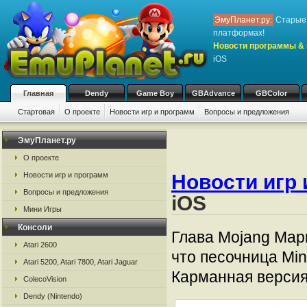
ЭмуПланет.ру:
Старые 
платформах!
Новости программы & 
iOS
Главная
Dendy
Game Boy
GBAdvance
GBColor
Стартовая
О проекте
Новости игр и программ
Вопросы и предложения
ЭмуПланет.ру
О проекте
Новости игр 
Новости игр и программ
Вопросы и предложения
iOS
Мини Игры
Консоли
Глава Mojang Мар
Atari 2600
что песочница Min
Atari 5200, Atari 7800, Atari Jaguar
Карманная версия 
ColecoVision
Dendy (Nintendo)