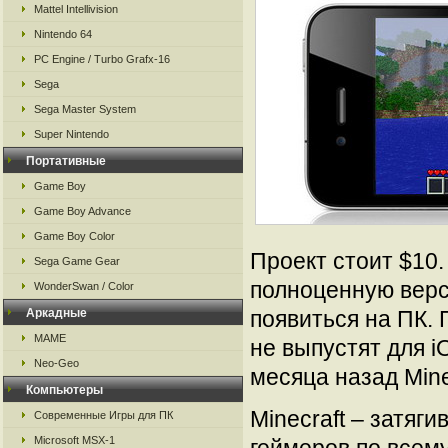
Mattel Intellivision
Nintendo 64
PC Engine / Turbo Grafx-16
Sega
Sega Master System
Super Nintendo
Портативные
Game Boy
Game Boy Advance
Game Boy Color
Проект стоит $10.
Sega Game Gear
полноценную верси
WonderSwan / Color
Аркадные
появиться на ПК. 
MAME
не выпустят для i
Neo-Geo
месяца назад Mine
Компьютеры
Minecraft – затяг
Современные Игры для ПК
Microsoft MSX-1