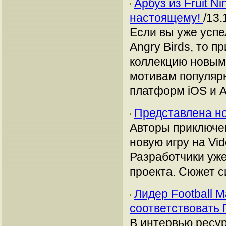
Арбуз из Fruit N
настоящему!
/13.
Если вы уже успе
Angry Birds, то 
коллекцию новым
мотивам популярн
платформ iOS и A
Представлена но
Авторы приключен
новую игру на Vi
Разработчики уж
проекта. Сюжет с
Лидер Football M
соответствовать 
В интервью ресур