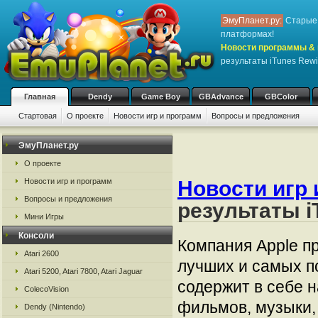
ЭмуПланет.ру:
Старые 
платформах!
Новости программы & 
результаты iTunes Rew
Главная
Dendy
Game Boy
GBAdvance
GBColor
Стартовая
О проекте
Новости игр и программ
Вопросы и предложения
ЭмуПланет.ру
О проекте
Новости игр и программ
Новости игр 
Вопросы и предложения
результаты i
Мини Игры
Консоли
Компания Apple п
Atari 2600
лучших и самых по
Atari 5200, Atari 7800, Atari Jaguar
содержит в себе 
ColecoVision
фильмов, музыки, 
Dendy (Nintendo)