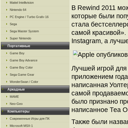
Mattel Intellivision
В Rewind 2011 мо
Nintendo 64
которые были попу
PC Engine / Turbo Grafx-16
стала бестселлеро
Sega
самой красивой».
Sega Master System
Super Nintendo
Instagram, а лучше
Портативные
Game Boy
Game Boy Advance
Лучшей игрой для
Game Boy Color
Sega Game Gear
приложением года
WonderSwan / Color
написанная Уолтер
Аркадные
самой продаваемо
MAME
было признано про
Neo-Geo
написанное Теа Об
Компьютеры
Современные Игры для ПК
Также были назва
Microsoft MSX-1