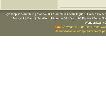
Эмуляторы
:
Atari 2600
|
Atari 5200 + Atari 7800 + Atari Jaguar
|
Coleco Coleco
|
Microsoft MSX-1
|
Neo-Geo
|
Nintendo 64
|
Oric
|
PC Engine / Turbo Gr
WonderSwan / C
Copyright © 2006-2026 Portal www
Использование материалов сайта раз