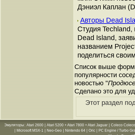
Дэниэл Каплан (D
Авторы Dead Is
Студия Techland,
Dead Island, зая
названием Projec
поделиться своим
Список выше форми
популярности сосед
новостью "
Продюсер
Сделано это для уд
Этот раздел по
Эмуляторы
:
Atari 2600
|
Atari 5200 + Atari 7800 + Atari Jaguar
|
Coleco Coleco
|
Microsoft MSX-1
|
Neo-Geo
|
Nintendo 64
|
Oric
|
PC Engine / Turbo Gr