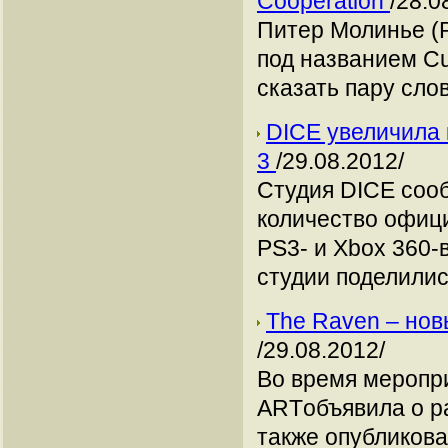
Cooperation
/28.0
Питер Молинье (P
под названием Cu
сказать пару сло
DICE увеличила к
3
/29.08.2012/
Студия DICE сооб
количество офици
PS3- и Xbox 360-
студии поделили
The Raven – новы
/29.08.2012/
Во время меропр
ARTобъявила о р
также опубликова