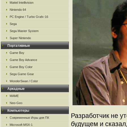
Mattel Intellivision
Nintendo 64
PC Engine / Turbo Grafx-16
Sega
Sega Master System
Super Nintendo
Портативные
Game Boy
Game Boy Advance
Game Boy Color
Sega Game Gear
WonderSwan / Color
Аркадные
MAME
Neo-Geo
Компьютеры
Разработчик не ут
Современные Игры для ПК
будущем и сказал,
Microsoft MSX-1