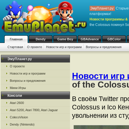
ЭмуПланет.ру:
Старые 
платформах!
Новости программы & 
the Colossus покинул S
Главная
Dendy
Game Boy
GBAdvance
GBColor
Стартовая
О проекте
Новости игр и программ
Вопросы и предложения
ЭмуПланет.ру
О проекте
Новости игр 
Новости игр и программ
Вопросы и предложения
of the Colos
Мини Игры
Консоли
В своём Twitter п
Atari 2600
Colossus и Ico Ке
Atari 5200, Atari 7800, Atari Jaguar
увольнении из сту
ColecoVision
Dendy (Nintendo)