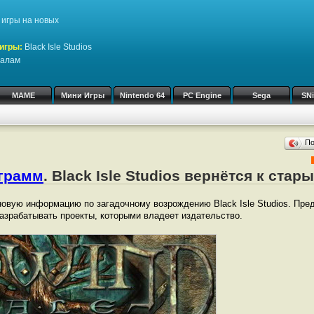
игры на новых
игры:
Black Isle Studios
иалам
MAME
Мини Игры
Nintendo 64
PC Engine
Sega
SN
П
ограмм
. Black Isle Studios вернётся к ста
овую информацию по загадочному возрождению Black Isle Studios. Пре
разрабатывать проекты, которыми владеет издательство.