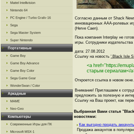
Mattel Intellivision
Nintendo 64
PC Engine / Turbo Grafx-16
Согласно данным от Shack News
инновационных AAA-ролевых игр,
Sega
(Herve Caen).
Sega Master System
Пока компания Interplay не гот
Super Nintendo
игры. Сотрудники издательств
Портативные
дата: 27.08.2012
Game Boy
Ссылку на новость
'.Black Isle
Game Boy Advance
<a href="https://emup
старым сериалам</a
Game Boy Color
Sega Game Gear
Откроется ссылка в новом окне.
WonderSwan / Color
Внимание! Приглашаем к сотруд
Аркадные
предложить за полезную и инте
Ссылку на Ваш проект, как перв
MAME
Neo-Geo
Выбранная Вами статья "
Blac
новостями:
Компьютеры
Современные Игры для ПК
Как выгодно продать аккаунты
Продажа аккаунтов в популяр
Microsoft MSX-1