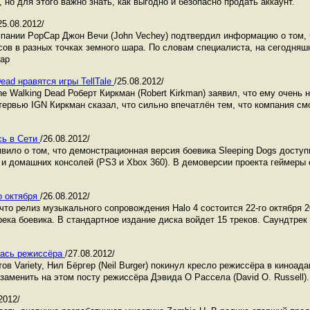
 но для этого важно знать, как выгодно и безопасно продать аккаунт.
25.08.2012/
омпании PopCap Джон Вечи (John Vechey) подтвердил информацию о том, 
ов в разных точках земного шара. По словам специалиста, на сегодняш
ap
ead нравятся игры TellTale
/25.08.2012/
 Walking Dead Роберт Киркман (Robert Kirkman) заявил, что ему очень 
нтервью IGN Киркман сказал, что сильно впечатлён тем, что компания см
сь в Сети
/26.08.2012/
вило о том, что демонстрационная версия боевика Sleeping Dogs доступ
 и домашних консолей (PS3 и Xbox 360). В демоверсии проекта геймеры 
о октября
/26.08.2012/
что релиз музыкального сопровождения Halo 4 состоится 22-го октября 2
ека боевика. В стандартное издание диска войдет 15 треков. Саундтрек
лась режиссёра
/27.08.2012/
в Variety, Нил Бёргер (Neil Burger) покинул кресло режиссёра в киноад
заменить на этом посту режиссёра Дэвида О Рассела (David O. Russell).
2012/