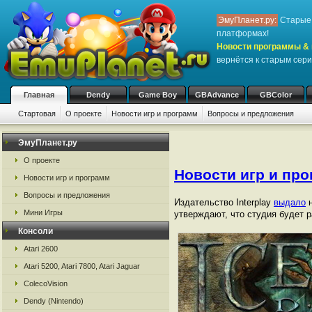
ЭмуПланет.ру:
Старые 
платформах!
Новости программы & 
вернётся к старым сер
Главная
Dendy
Game Boy
GBAdvance
GBColor
Стартовая
О проекте
Новости игр и программ
Вопросы и предложения
ЭмуПланет.ру
О проекте
Новости игр и пр
Новости игр и программ
Вопросы и предложения
Издательство Interplay
выдало
н
Мини Игры
утверждают, что студия будет 
Консоли
Atari 2600
Atari 5200, Atari 7800, Atari Jaguar
ColecoVision
Dendy (Nintendo)