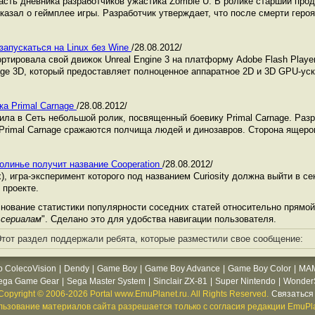
часть дневника разработчиков ужастика Zombie U. В ролике старший пр
ссказал о геймплее игры. Разработчик утверждает, что после смерти гер
 запускаться на Linux без Wine
/28.08.2012/
ртировала свой движок Unreal Engine 3 на платформу Adobe Flash Playe
age 3D, который предоставляет полноценное аппаратное 2D и 3D GPU-уск
ка Primal Carnage
/28.08.2012/
ла в Сеть небольшой ролик, посвященный боевику Primal Carnage. Разр
 Primal Carnage сражаются полчища людей и динозавров. Сторона ящеро
.
линье получит название Cooperation
/28.08.2012/
), игра-эксперимент которого под названием Curiosity должна выйти в се
 проекте.
ование статистики популярности соседних статей относительно прямой 
 сериалам
". Сделано это для удобства навигации пользователя.
тот раздел поддержали ребята, которые разместили свое сообщение:
o ColecoVision
|
Dendy
|
Game Boy
|
Game Boy Advance
|
Game Boy Color
|
MA
ega Game Gear
|
Sega Master System
|
Sinclair ZX-81
|
Super Nintendo
|
WonderS
Copyright © 2006-2026 Portal www.EmuPlanet.ru. All Rights Reserved.
Связаться 
ьзование материалов сайта разрешается только с согласия редакции EmuPla