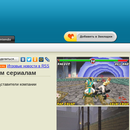
intendo
оделиться…
Игровые новости в RSS
рым сериалам
дставители компании