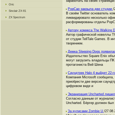
заработать на своих страницах,
Oric
PopCap закрыла две студии
/
Sinclair ZX-81
В своём Twitter основатель к
ZX Spectrum
ликвидировало несколько офис
расформированы отделы PopC
Автору комикса The Walking D
Автор графической новеллы The
от студии TellTale Games. В и
творением.
Демка Sleeping Dogs появила
Издательство Square Enix объя
могут загрузить владельцы ПК
протагониста Вей Шена
Саундтрек Halo 4 выйдет 22-г
Компания Microsoft сообщила, 
приобрести две версии саундтр
цифровом виде и
Экранизация Uncharted лиши
Согласно данным от журналисто
Uncharted. Бёргер должен был 
За кулисами Zombie U
/27.08.