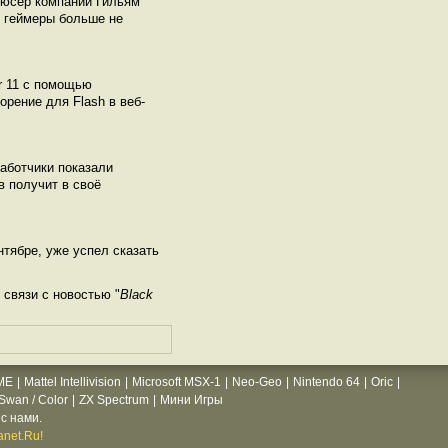
одюсер компании Гильям
оя геймеры больше не
r 11 с помощью
орение для Flash в веб-
аботчики показали
в получит в своё
нтябре, уже успел сказать
связи с новостью "
Black
ME
|
Mattel Intellivision
|
Microsoft MSX-1
|
Neo-Geo
|
Nintendo 64
|
Oric
|
wan / Color
|
ZX Spectrum
|
Мини Игры
с нами.
net.Ru!