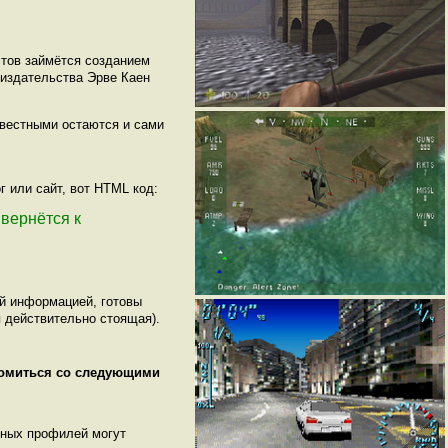
стов займётся созданием
 издательства Эрве Каен
известными остаются и сами
г или сайт, вот HTML код:
s вернётся к
ой информацией, готовы
 действительно стоящая).
комиться со следующими
нных профилей могут