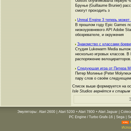
Ubisoft опубликовала первую 
Брунье (Guillaume Brunier) ра
смогут проходить з
Unreal Engine 3 теперь может
В прошлом году Epic Games по
низкоуровневого API Adobe St
обозревателе, и окружения
Знакомство с классами боеви
Студия Lukewarm Media выложи
несколько игровых классов. В
распоряжение велоцирапторов
Следующая игра от Питера Мо
Питер Молинье (Peter Molyneux
пару слов о своём следующем
Список выше формируется на осн
Isle Studios вернётся к старым
Э
Эмуляторы
:
Atari 2600
|
Atari 5200 + Atari 7800 + Atari Jaguar
|
Colec
PC Engine / Turbo Grafx-16
|
Sega
|
S
Испол