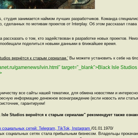
, студия занимается наймом лучших разработчиков. Команда специали
 сделанных по мотивам проектов от Interplay. Об этом рассказал глава
ова рассказать о том, кто задействован в разработке новых проектов. Не
а пообещали поделиться новыми данными в ближайшее время.
 Studios вернётся к старым сериалам.'
Вы можете установить к себе на бло
lanet.ru/gamenews/ivin.html" target="_blank">Black Isle Studio
>
ничеству все сайты нашей тематики, для обмена новостями и интересн
ресную информацию денежное вознаграждение (если новость или статья
оисточник, гарантируем!
k Isle Studios вернётся к старым сериалам
" рекомендует также озна
 социальных сетей: Telegram, TikTok, Instagram
/01.01.1970/
ных социальных сетях стала прибыльным бизнесом. Владельцы прокача