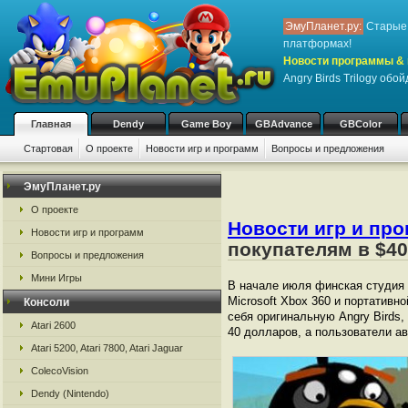
ЭмуПланет.ру:
Старые 
платформах!
Новости программы & 
Angry Birds Trilogy обо
Главная
Dendy
Game Boy
GBAdvance
GBColor
Стартовая
О проекте
Новости игр и программ
Вопросы и предложения
ЭмуПланет.ру
О проекте
Новости игр и пр
Новости игр и программ
покупателям в $40
Вопросы и предложения
Мини Игры
В начале июля финская студия R
Microsoft Xbox 360 и портативно
Консоли
себя оригинальную Angry Birds,
Atari 2600
40 долларов, а пользователи ав
Atari 5200, Atari 7800, Atari Jaguar
ColecoVision
Dendy (Nintendo)