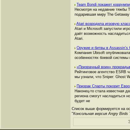
Team Bondi покажет коррумп
Несмотря на недавние тяжбы T
подарившая миру The Getaway и
Atari возродила игровую кла
Atari и Microsoft запустили иг
даёт возможность насладиться
Atari.
Оружие и битвы в Assassin’s 
Компания Ubisoft опубликовала
особенностях боевой системы 
«Призрачный воин» прокрадыв
Рейтинговое агентство ESRB ча
мы узнали, что Sniper: Ghost W
Призрак Спарты покорит Евр
Наконец-то стала известная д
региона смогут насладиться н
будет не
Список выше формируется на ос
"
Консольная версия Angry Birds 
Э