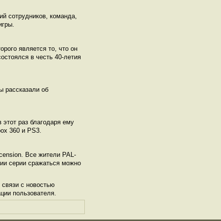
ий сотрудников, команда,
игры.
орого является то, что он
остоялся в честь 40-летия
ты рассказали об
 этот раз благодаря ему
box 360 и PS3.
cension. Все жители PAL-
рии серии сражаться можно
 связи с новостью
ации пользователя.