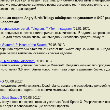
ничеству все сайты нашей тематики, для обмена новостями и интересн
ресную информацию денежное вознаграждение (если новость или статья
оисточник, гарантируем!
ольная версия Angry Birds Trilogy обойдется покупателям в $40
" ре
 новостями:
 социальных сетей: Telegram, TikTok, Instagram
/01.01.1970/
ных социальных сетях стала прибыльным бизнесом. Владельцы прокача
 но для этого важно знать, как выгодно и безопасно продать аккаунт.
Starcraft 2: Heart of the Swarm
/30.08.2012/
авершила стратегию Starcraft 2: Heart of the Swarm ещё 15 июня 2012 года
дать релиза геймерам осталось совсем недолго.
,6 млн копий Minecraft
/30.08.2012/
зали о новых успехах песочницы Minecraft. Недавно количество проданн
ло отметки 3,6 млн. Этими новостями глава отдела развития бизнеса Дэ
RPG
/30.08.2012/
к создатель зомби-ужастика Dead Island, заявила о разработке ролевой 
просит геймеров поделиться своими мыслями о проекте.
х Dead Space 3
/30.08.2012/
ть новую порцию скриншотов из ужастика Dead Space 3. Разработчики по
а Кларка и завораживающие пейзажи проекта.