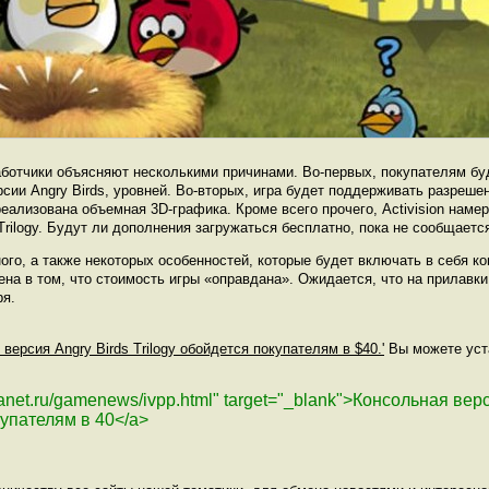
ботчики объясняют несколькими причинами. Во-первых, покупателям буд
ии Angry Birds, уровней. Во-вторых, игра будет поддерживать разрешен
 реализована объемная 3D-графика. Кроме всего прочего, Activision наме
Trilogy. Будут ли дополнения загружаться бесплатно, пока не сообщаетс
го, а также некоторых особенностей, которые будет включать в себя ко
ерена в том, что стоимость игры «оправдана». Ожидается, что на прилавки
ря.
 версия Angry Birds Trilogy обойдется покупателям в $40.'
Вы можете уста
lanet.ru/gamenews/ivpp.html" target="_blank">Консольная вер
купателям в 40</a>