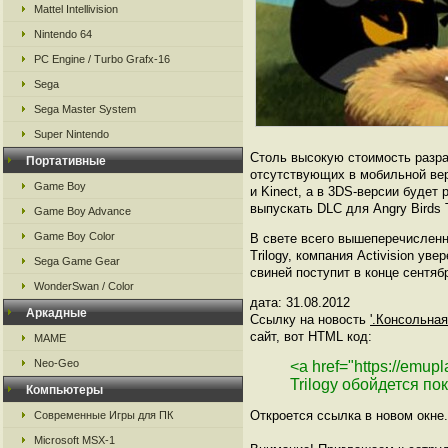
Mattel Intellivision
Nintendo 64
PC Engine / Turbo Grafx-16
Sega
Sega Master System
Super Nintendo
Столь высокую стоимость разра
Портативные
отсутствующих в мобильной верс
Game Boy
и Kinect, а в 3DS-версии будет
выпускать DLC для Angry Birds 
Game Boy Advance
Game Boy Color
В свете всего вышеперечисленно
Trilogy, компания Activision ув
Sega Game Gear
свиней поступит в конце сентяб
WonderSwan / Color
дата: 31.08.2012
Аркадные
Ссылку на новость
'.Консольная
сайт, вот HTML код:
MAME
Neo-Geo
<a href="https://emup
Trilogy обойдется по
Компьютеры
Откроется ссылка в новом окне.
Современные Игры для ПК
Microsoft MSX-1