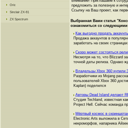
Внимание! Приглашаем к сотруд
Oric
предложить за полезную и инте
Ссылку на Ваш проект, как перв
Sinclair ZX-81
ZX Spectrum
Выбранная Вами статья "
Конс
ознакомиться со следующими
Как выгодно продать аккаунты
Продажа аккаунтов в популяр
заработать на своих страницах,
Cкоро может состояться релиз 
Несмотря на то, что Blizzard з
точной даты релиза. Однако ж
Владельцы Xbox 360 купили 3
Разработчики из Mojang расска
пользователей Xbox 360 достиг
Kaplan) поделился
Авторы Dead Island делают 
Студия Techland, известная ка
Project Hell. Сейчас команда 
Мёртвый космос в скриншота
Electronic Arts выложила в Се
некроморфов, напарника Айзек