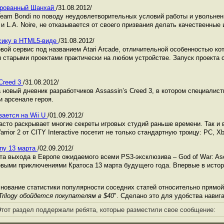
ированный Шанхай
/31.08.2012/
eam Bondi по поводу неудовлетворительных условий работы и увольнен
 L.A. Noire, не отказывается от своего призвания делать качественные 
ссику в HTML5-виде
/31.08.2012/
ровой сервис под названием Atari Arcade, отличительной особенностью кот
 старыми проектами практически на любом устройстве. Запуск проекта с
Creed 3
/31.08.2012/
 новый дневник разработчиков Assassin’s Creed 3, в котором специалис
и арсенале героя.
ается на Wii U
/01.09.2012/
сто раскрывает многие секреты игровых студий раньше времени. Так и в
arrior 2 от CITY Interactive посетит не только стандартную троицу: PC, X
опу 13 марта
/02.09.2012/
ата выхода в Европе ожидаемого всеми PS3-эксклюзива – God of War: As
овыми приключениями Кратоса 13 марта будущего года. Впервые в исто
нование статистики популярности соседних статей относительно прямой
Trilogy обойдется покупателям в $40
". Сделано это для удобства навиг
тот раздел поддержали ребята, которые разместили свое сообщение: