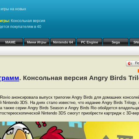
игры на новых
игры:
Консольная версия
йдется покупателям в 40
MAME
Мини Игры
Nintendo 64
PC Engine
Sega
SN
П
ограмм
. Консольная версия Angry Birds Tri
ovio анонсировала выпуск трилогии Angry Birds для домашних консолей 
й Nintendo 3DS. На днях стало известно, что издание Angry Birds Trilogy
 а также серии Angry Birds Season и Angry Birds Rio обойдется владельц
тостереоскопической Nintendo 3DS смогут приобрести картридж с 3D-вер