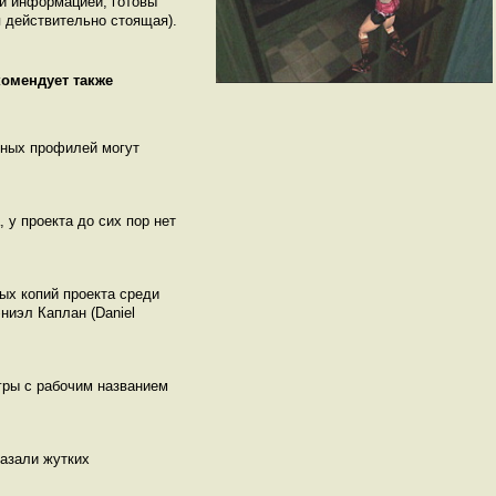
ой информацией, готовы
 действительно стоящая).
комендует также
нных профилей могут
, у проекта до сих пор нет
ых копий проекта среди
ниэл Каплан (Daniel
игры с рабочим названием
казали жутких