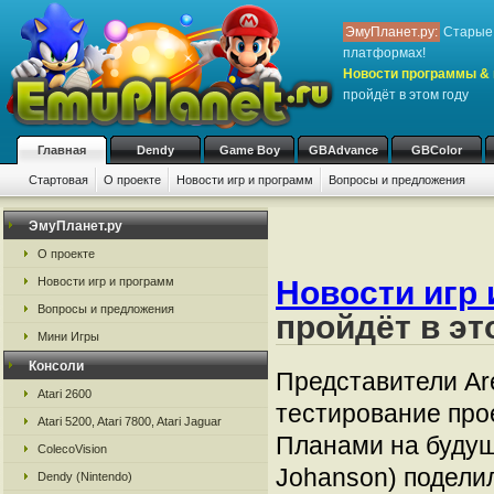
ЭмуПланет.ру:
Старые 
платформах!
Новости программы & 
пройдёт в этом году
Главная
Dendy
Game Boy
GBAdvance
GBColor
Стартовая
О проекте
Новости игр и программ
Вопросы и предложения
ЭмуПланет.ру
О проекте
Новости игр и программ
Новости игр 
Вопросы и предложения
пройдёт в эт
Мини Игры
Консоли
Представители A
Atari 2600
тестирование прое
Atari 5200, Atari 7800, Atari Jaguar
Планами на будущ
ColecoVision
Johanson) подели
Dendy (Nintendo)