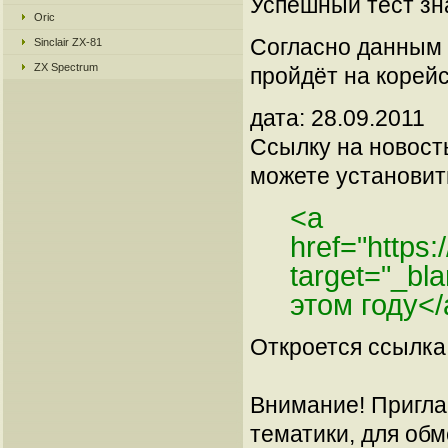
Успешный тест зн
Oric
Согласно данным 
Sinclair ZX-81
ZX Spectrum
пройдёт на корей
дата: 28.09.2011
Ссылку на новос
можете установить
<a
href="https
target="_bl
этом году</
Откроется ссылка 
Внимание! Пригла
тематики, для об