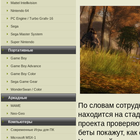
Mattel Intellivision
Nintendo 64
PC Engine / Turbo Grafx-16
Sega
Sega Master System
Super Nintendo
Портативные
Game Boy
Game Boy Advance
Game Boy Color
Sega Game Gear
WonderSwan / Color
Аркадные
По словам сотру
MAME
находится на ста
Neo-Geo
проекта проверяю
Компьютеры
Современные Игры для ПК
беты покажут, как
Microsoft MSX-1