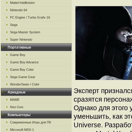
Mattel Intellivision
Nintendo 64
PC Engine / Turbo Grafx-16
Sega
Sega Master System
Super Nintendo
Портативные
Game Boy
Game Boy Advance
Game Boy Color
Sega Game Gear
WonderSwan / Color
Эксперт признался
Аркадные
сразятся персонажи
MAME
Однако для этого
Neo-Geo
уменьшить, как эт
Компьютеры
Современные Игры для ПК
Universe. Разрабо
Microsoft MSX-1