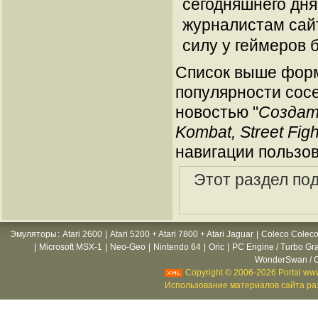
сегодняшнего дня
журналистам сайт
силу у геймеров 
Список выше форм
популярности сосе
новостью "
Создат
Kombat, Street Fig
навигации пользов
Этот раздел по
Эмуляторы
:
Atari 2600
|
Atari 5200 + Atari 7800 + Atari Jaguar
|
Coleco Coleco
|
Microsoft MSX-1
|
Neo-Geo
|
Nintendo 64
|
Oric
|
PC Engine / Turbo Gr
WonderSwan / C
Copyright © 2006-2026 Portal www
Использование материалов сайта раз