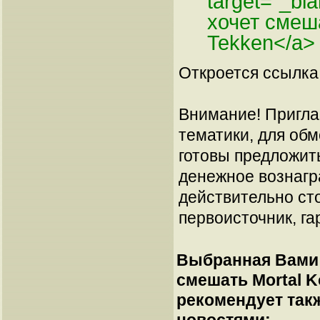
target="_bl
хочет смеша
Tekken</a>
Откроется ссылка 
Внимание! Пригла
тематики, для об
готовы предложит
денежное вознагр
действительно сто
первоисточник, га
Выбранная Вами 
смешать Mortal Ko
рекомендует так