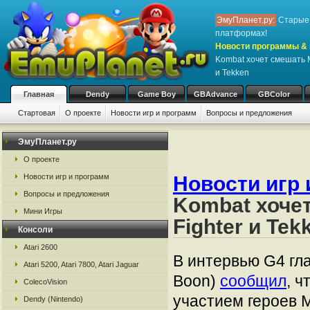
ЭмуПланет.ру:
Старые 
платформах!
Новости программы & 
Kombat хочет смешать Mo
и Tekken
Главная
Dendy
Game Boy
GBAdvance
GBColor
Стартовая
О проекте
Новости игр и программ
Вопросы и предложения
ЭмуПланет.ру
О проекте
Новости игр и программ
Новости игр 
Вопросы и предложения
Kombat хочет
Мини Игры
Fighter и Tek
Консоли
Atari 2600
В интервью G4 гла
Atari 5200, Atari 7800, Atari Jaguar
Boon)
сообщил
, ч
ColecoVision
участием героев M
Dendy (Nintendo)