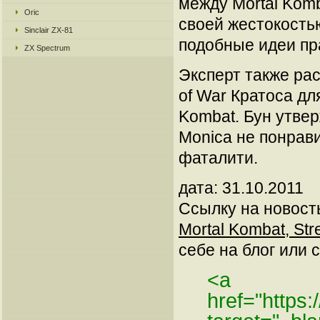
между Mortal Komba
Oric
своей жестокость
Sinclair ZX-81
подобные идеи пр
ZX Spectrum
Эксперт также ра
of War Кратоса дл
Kombat. Бун утвер
Monica не понрави
фаталити.
дата: 31.10.2011
Ссылку на новос
Mortal Kombat, Stre
себе на блог или с
<a
href="https