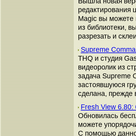
Вышла новая вер
редактирования ц
Magic вы можете
из библиотеки, в
разрезать и скле
Supreme Comma
THQ и студия Ga
видеоролик из с
задача Supreme C
застоявшуюся гру
сделана, прежде в
Fresh View 6.80
Обновилась бесп
можете упорядоч
С помощью данно