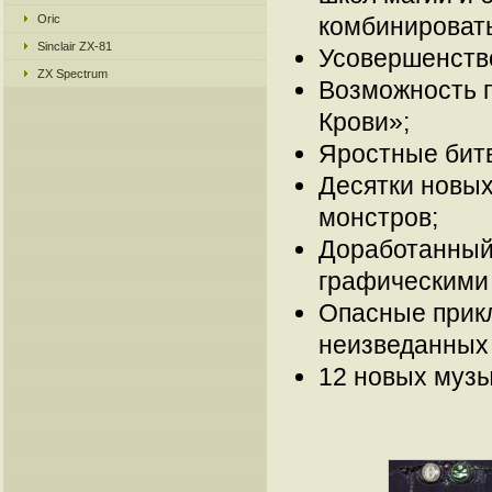
Oric
комбинировать
Sinclair ZX-81
Усовершенств
ZX Spectrum
Возможность п
Крови»;
Яростные бит
Десятки новых
монстров;
Доработанный
графическими
Опасные прикл
неизведанных 
12 новых муз