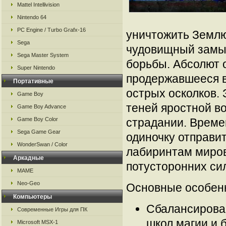
Mattel Intellivision
Nintendo 64
PC Engine / Turbo Grafx-16
уничтожить Землю,
Sega
чудовищный замыс
Sega Master System
борьбы. Абсолют 
Super Nintendo
продержавшееся в
Портативные
острых осколков.
Game Boy
теней яростной во
Game Boy Advance
Game Boy Color
страдании. Време
Sega Game Gear
одиночку отправи
WonderSwan / Color
лабиринтам миров
Аркадные
потусторонних си
MAME
Neo-Geo
Основные особен
Компьютеры
Сбалансирова
Современные Игры для ПК
школ магии и 
Microsoft MSX-1