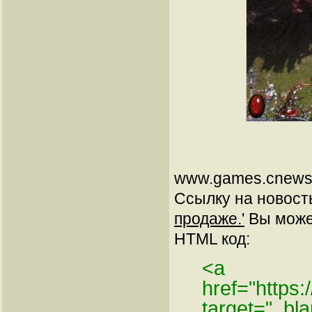
www.games.cnews.
Ссылку на новос
продаже.'
Вы может
HTML код:
<a
href="https
target="_bl