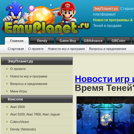
ЭмуПланет.ру:
Старые 
платформах!
Новости программы & 
Теней в продаже
Главная
Dendy
Game Boy
GBAdvance
GBColor
Стартовая
О проекте
Новости игр и программ
Вопросы и предложения
ЭмуПланет.ру
О проекте
Новости игр 
Новости игр и программ
Вопросы и предложения
Время Теней
Мини Игры
Консоли
Atari 2600
Atari 5200, Atari 7800, Atari Jaguar
ColecoVision
Dendy (Nintendo)