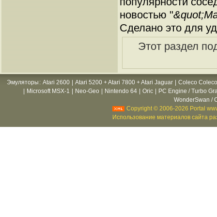
популярности сосед
новостью "
&quot;Ма
Сделано это для уд
Этот раздел по
Эмуляторы
:
Atari 2600
|
Atari 5200 + Atari 7800 + Atari Jaguar
|
Coleco Coleco
|
Microsoft MSX-1
|
Neo-Geo
|
Nintendo 64
|
Oric
|
PC Engine / Turbo Gr
WonderSwan / C
Copyright © 2006-2026 Portal www
Использование материалов сайта раз