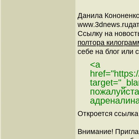
Данила Кононенк
www.3dnews.ruдат
Ссылку на новос
полтора килограмм
себе на блог или с
<a
href="https
target="_bl
пожалуйста
адреналина
Откроется ссылка 
Внимание! Пригла