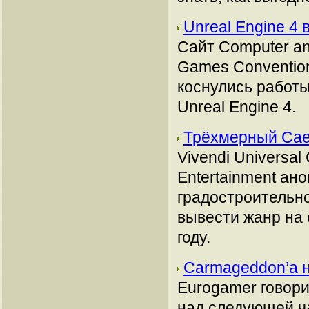
Unreal Engine 4
Сайт Computer a
Games Convention
коснулись работ
Unreal Engine 4.
Трёхмерный Cae
Vivendi Universal
Entertainment ан
градостроительног
вывести жанр на
году.
Carmageddon’а 
Eurogamer говори
над следующей ч