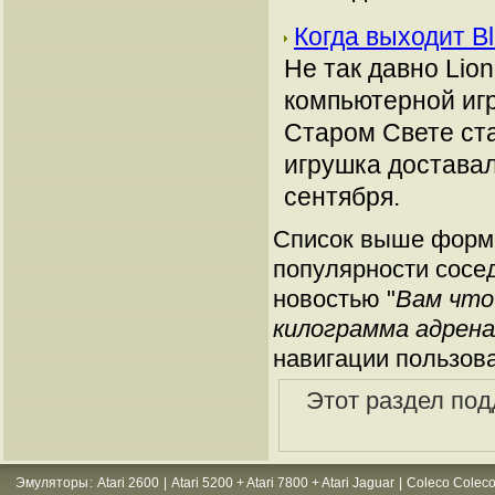
Когда выходит B
Не так давно Lio
компьютерной игр
Старом Свете ста
игрушка доставал
сентября.
Список выше форми
популярности сосед
новостью "
Вам что
килограмма адренал
навигации пользов
Этот раздел под
Эмуляторы
:
Atari 2600
|
Atari 5200 + Atari 7800 + Atari Jaguar
|
Coleco Coleco