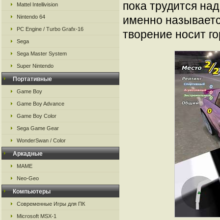
пока трудится над
Mattel Intellivision
Nintendo 64
именно называется
PC Engine / Turbo Grafx-16
творение носит г
Sega
Sega Master System
Super Nintendo
Портативные
Game Boy
Game Boy Advance
Game Boy Color
Sega Game Gear
WonderSwan / Color
Аркадные
MAME
Neo-Geo
Компьютеры
Современные Игры для ПК
Microsoft MSX-1