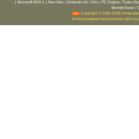
|
Microsoft MSX-1
|
Neo-Geo
|
Nintendo 64
|
Oric
|
PC Engine / Turbo Gr
WonderSwan / C
Copyright © 2006-2026 Portal www
Использование материалов сайта раз