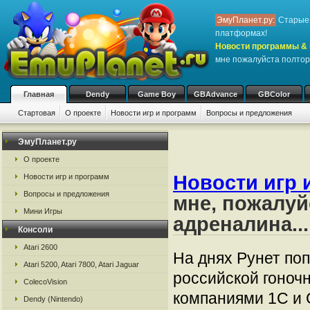
ЭмуПланет.ру:
Старые 
платформах!
Новости программы & 
мне пожалуйста полтор
Главная
Dendy
Game Boy
GBAdvance
GBColor
Стартовая
О проекте
Новости игр и программ
Вопросы и предложения
ЭмуПланет.ру
О проекте
Новости игр 
Новости игр и программ
Вопросы и предложения
мне, пожалуй
Мини Игры
адреналина...
Консоли
Atari 2600
На днях Рунет по
Atari 5200, Atari 7800, Atari Jaguar
российской гоноч
ColecoVision
компаниями 1С и Ga
Dendy (Nintendo)