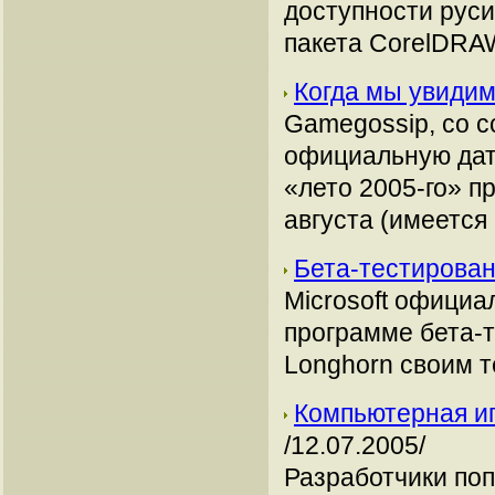
доступности рус
пакета CorelDRAW
Когда мы увидим
Gamegossip, со с
официальную дат
«лето 2005-го» п
августа (имеется
Бета-тестирова
Microsoft официа
программе бета-
Longhorn своим 
Компьютерная иг
/12.07.2005/
Разработчики поп