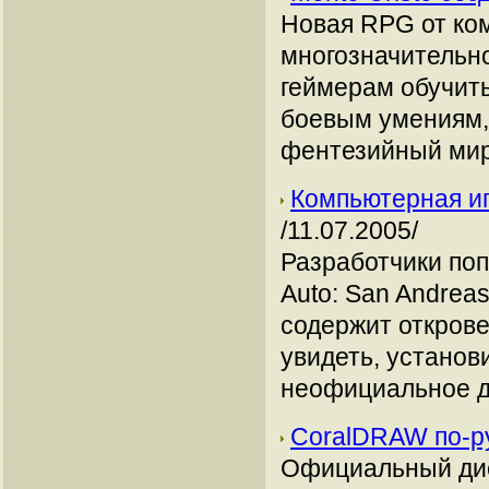
Новая RPG от ком
многозначительно
геймерам обучит
боевым умениям,
фентезийный мир
Компьютерная иг
/11.07.2005/
Разработчики поп
Auto: San Andrea
содержит откров
увидеть, установ
неофициальное д
CoralDRAW по-р
Официальный дис