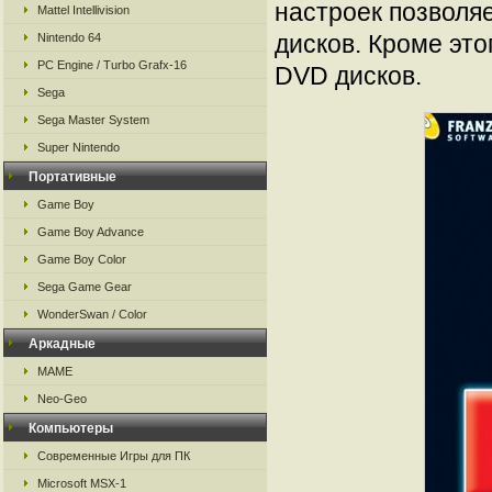
настроек позволя
Mattel Intellivision
дисков. Кроме это
Nintendo 64
PC Engine / Turbo Grafx-16
DVD дисков.
Sega
Sega Master System
Super Nintendo
Портативные
Game Boy
Game Boy Advance
Game Boy Color
Sega Game Gear
WonderSwan / Color
Аркадные
MAME
Neo-Geo
Компьютеры
Современные Игры для ПК
Microsoft MSX-1