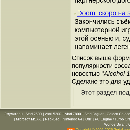
партнерского дог
Doom: скоро на 
Закончились съё
компьютерной иг
этой осенью и, с
напоминает леген
Список выше форми
популярности сосед
новостью "
Alcohol 
Сделано это для уд
Этот раздел под
Эмуляторы
:
Atari 2600
|
Atari 5200 + Atari 7800 + Atari Jaguar
|
Coleco Coleco
|
Microsoft MSX-1
|
Neo-Geo
|
Nintendo 64
|
Oric
|
PC Engine / Turbo Gr
WonderSwan / C
Copyright © 2006-2026 Portal www