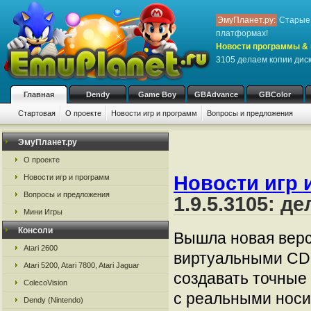
ЭмуПланет.ру:
Старые 
платформах!
Новости программы & 
3105 делаем копии дис
Главная
Dendy
Game Boy
GBAdvance
GBColor
Стартовая
О проекте
Новости игр и программ
Вопросы и предложения
ЭмуПланет.ру
О проекте
Новости игр 
Новости игр и программ
Вопросы и предложения
1.9.5.3105: д
Мини Игры
Консоли
Вышла новая верс
Atari 2600
виртуальными CD,
Atari 5200, Atari 7800, Atari Jaguar
создавать точные 
ColecoVision
с реальными носи
Dendy (Nintendo)