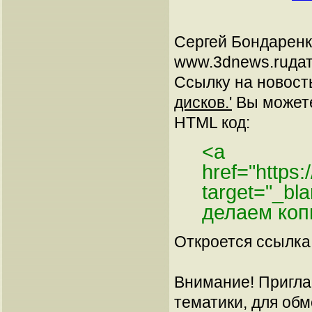
Сергей Бондарен
www.3dnews.ruдат
Ссылку на новос
дисков.'
Вы можете 
HTML код:
<a
href="https
target="_bl
делаем коп
Откроется ссылка 
Внимание! Пригла
тематики, для об