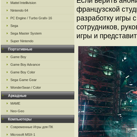
Если верить анон
Mattel Intellivision
французской студ
Nintendo 64
разработку игры с
PC Engine / Turbo Grafx-16
сотрудников, рук
Sega
Sega Master System
игры и представит
Super Nintendo
Портативные
Game Boy
Game Boy Advance
Game Boy Color
Sega Game Gear
WonderSwan / Color
Аркадные
MAME
Neo-Geo
Компьютеры
Современные Игры для ПК
Microsoft MSX-1