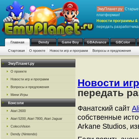
ЭмуПланет.ру:
Старые 
платформах!
Новости программы & 
передать разработчика
Главная
Dendy
Game Boy
GBAdvance
GBColor
Стартовая
О проекте
Новости игр и программ
Вопросы и предложения
ЭмуПланет.ру
О проекте
Новости игр и программ
Новости игр
Вопросы и предложения
передать ра
Мини Игры
Консоли
Фанатский сайт
Al
Atari 2600
собственные источ
Atari 5200, Atari 7800, Atari Jaguar
Arkane Studios, и
ColecoVision
Dendy (Nintendo)