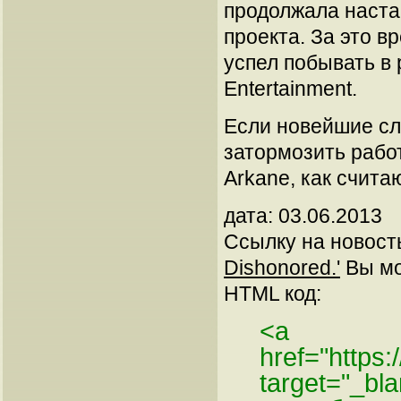
продолжала настаи
проекта. За это 
успел побывать в 
Entertainment.
Если новейшие слу
затормозить рабо
Arkane, как счита
дата: 03.06.2013
Ссылку на новос
Dishonored.'
Вы мож
HTML код:
<a
href="https
target="_bl