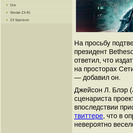
Oric
Sinclair ZX-81
ZX Spectrum
На просьбу подтв
президент Bethesd
ответил, что изд
на просторах Сети
— добавил он.
Джейсон Л. Блэр (
сценариста проект
впоследствии прис
твиттере
, что в 
невероятно весел