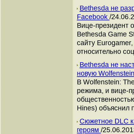
Bethesda не раз
Facebook
/24.06.
Вице-президент 
Bethesda Game St
сайту Eurogamer,
относительно соц
Bethesda не нас
новую Wolfenstei
В Wolfenstein: T
режима, и вице-п
общественностью
Hines) объяснил 
Сюжетное DLC к 
героям
/25.06.201