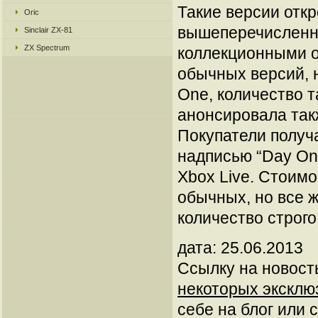
Такие версии отк
Oric
вышеперечисленны
Sinclair ZX-81
ZX Spectrum
коллекционными о
обычных версий, 
One, количество т
анонсировала так
Покупатели получ
надписью “Day On
Xbox Live. Стоимо
обычных, но все 
количество строг
дата: 25.06.2013
Ссылку на новос
некоторых эксклю
себе на блог или с