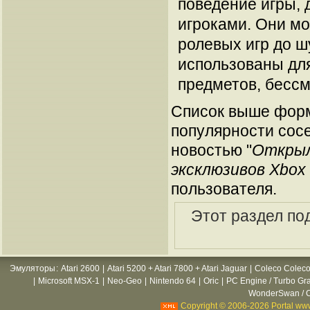
поведение игры,
игроками. Они мо
ролевых игр до ш
использованы дл
предметов, бессм
Список выше форм
популярности сосе
новостью "
Открыл
эксклюзивов Xbox
пользователя.
Этот раздел по
Эмуляторы
:
Atari 2600
|
Atari 5200 + Atari 7800 + Atari Jaguar
|
Coleco Coleco
|
Microsoft MSX-1
|
Neo-Geo
|
Nintendo 64
|
Oric
|
PC Engine / Turbo Gr
WonderSwan / C
Copyright © 2006-2026 Portal www