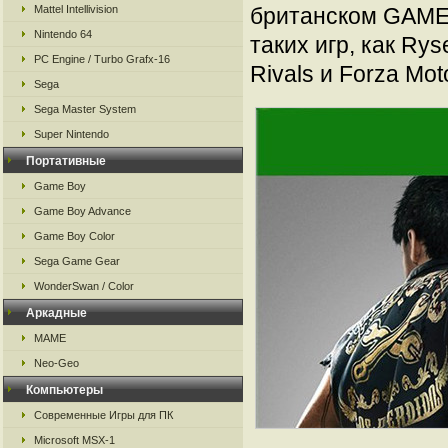
Mattel Intellivision
британском GAME,
Nintendo 64
таких игр, как Rys
PC Engine / Turbo Grafx-16
Rivals и Forza Moto
Sega
Sega Master System
Super Nintendo
Портативные
Game Boy
Game Boy Advance
Game Boy Color
Sega Game Gear
WonderSwan / Color
Аркадные
MAME
Neo-Geo
Компьютеры
Современные Игры для ПК
Microsoft MSX-1