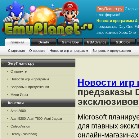
ЭмуПланет.ру:
Старые 
платформах!
Новости программы & 
предзаказы Day One Edi
эксклюзивов Xbox One
Главная
Dendy
Game Boy
GBAdvance
GBColor
Стартовая
О проекте
Новости игр и программ
Вопросы и предложения
ЭмуПланет.ру
О проекте
Новости игр 
Новости игр и программ
Вопросы и предложения
предзаказы D
Мини Игры
эксклюзивов
Консоли
Atari 2600
Microsoft планир
Atari 5200, Atari 7800, Atari Jaguar
для главных экск
ColecoVision
онлайн-магазинах
Dendy (Nintendo)