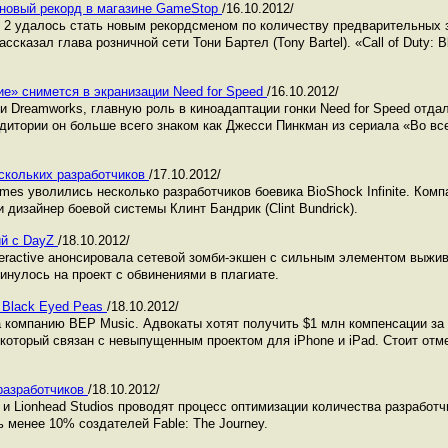
 новый рекорд в магазине GameStop
/16.10.2012/
ps 2 удалось стать новым рекордсменом по количеству предварительных 
сказал глава розничной сети Тони Бартел (Tony Bartel). «Call of Duty: 
ие» снимется в экранизации Need for Speed
/16.10.2012/
и Dreamworks, главную роль в киноадаптации гонки Need for Speed отда
удитории он больше всего знаком как Джесси Пинкман из сериала «Во все
ескольких разработчиков
/17.10.2012/
Games уволились несколько разработчиков боевика BioShock Infinite. Ко
и дизайнер боевой системы Клинт Бандрик (Clint Bundrick).
ий с DayZ
/18.10.2012/
teractive анонсировала сетевой зомби-экшен с сильным элементом выжив
инулось на проект с обвинениями в плагиате.
e Black Eyed Peas
/18.10.2012/
на компанию BEP Music. Адвокаты хотят получить $1 млн компенсации за
 который связан с невыпущенным проектом для iPhone и iPad. Стоит отме
 разработчиков
/18.10.2012/
 и Lionhead Studios проводят процесс оптимизации количества разработч
 менее 10% создателей Fable: The Journey.