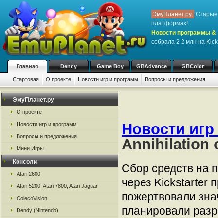
ЭмуПланет.ру:
Старые 
платформах!
Новости программы & 
собрала 2 2 млн на Kicks
Главная
Dendy
Game Boy
GBAdvance
GBColor
Стартовая
О проекте
Новости игр и программ
Вопросы и предложения
ЭмуПланет.ру
О проекте
Новости игр
Новости игр и программ
Вопросы и предложения
Annihilation
Мини Игры
Консоли
Сбор средств на п
Atari 2600
через Kickstarter
Atari 5200, Atari 7800, Atari Jaguar
пожертвовали зна
ColecoVision
планировали разр
Dendy (Nintendo)