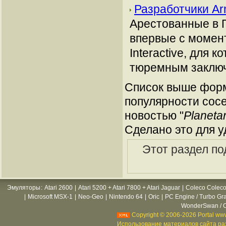
Разработчики Ar
Арестованные в 
впервые с момент
Interactive, для
тюремным заключ
Список выше форм
популярности сосе
новостью "
Planetar
Сделано это для у
Этот раздел по
Эмуляторы
:
Atari 2600
|
Atari 5200 + Atari 7800 + Atari Jaguar
|
Coleco Coleco
|
Microsoft MSX-1
|
Neo-Geo
|
Nintendo 64
|
Oric
|
PC Engine / Turbo Gr
WonderSwan / C
Copyright © 2006-2026 Portal www
Использование материалов сайта раз