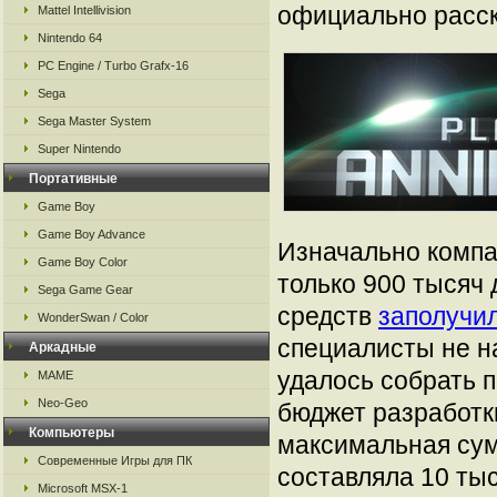
официально расск
Mattel Intellivision
Nintendo 64
PC Engine / Turbo Grafx-16
Sega
Sega Master System
Super Nintendo
Портативные
Game Boy
Game Boy Advance
Изначально компан
Game Boy Color
только 900 тысяч 
Sega Game Gear
средств
заполучи
WonderSwan / Color
специалисты не н
Аркадные
удалось собрать п
MAME
Neo-Geo
бюджет разработк
Компьютеры
максимальная сумм
Современные Игры для ПК
составляла 10 тыс
Microsoft MSX-1