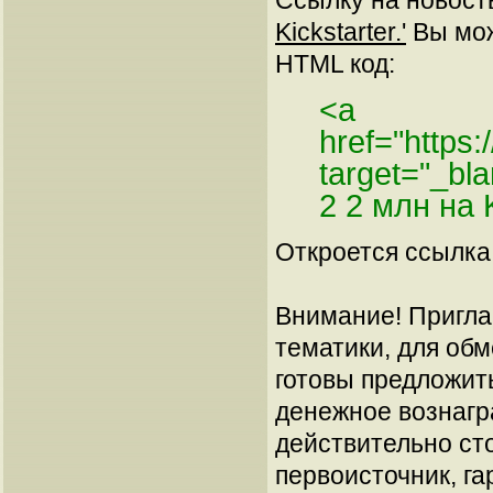
Ссылку на новос
Kickstarter.'
Вы може
HTML код:
<a
href="https
target="_bl
2 2 млн на 
Откроется ссылка 
Внимание! Пригла
тематики, для об
готовы предложит
денежное вознагр
действительно сто
первоисточник, га