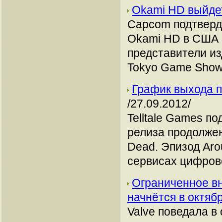
Okami HD выйде
Capcom подтверд
Okami HD в США с
представители и
Tokyo Game Show
График выхода п
/27.09.2012/
Telltale Games п
релиза продолжен
Dead. Эпизод Aro
сервисах цифрово
Ограниченное вн
начнётся в октяб
Valve поведала в