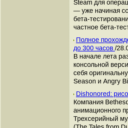
Steam для опера
— уже начиная с
бета-тестировани
частное бета-те
Полное прохожден
до 300 часов
/28.
В начале лета ра
консольной версии
себя оригинальную
Season и Angry Bi
Dishonored: рис
Компания Bethesd
анимационного пр
Трехсерийный му
(The Tales from 