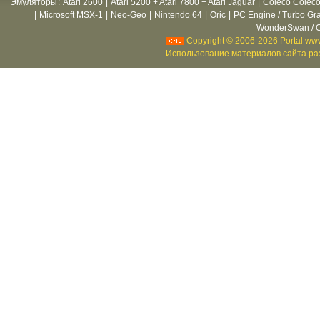
Эмуляторы
:
Atari 2600
|
Atari 5200 + Atari 7800 + Atari Jaguar
|
Coleco Coleco
|
Microsoft MSX-1
|
Neo-Geo
|
Nintendo 64
|
Oric
|
PC Engine / Turbo Gr
WonderSwan / C
Copyright © 2006-2026 Portal www
Использование материалов сайта раз