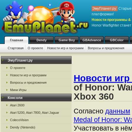
ЭмуПланет.ру:
Старые 
платформах!
Новости программы & 
Honor Warfighter стане
Главная
Dendy
Game Boy
GBAdvance
GBColor
Стартовая
О проекте
Новости игр и программ
Вопросы и предложения
ЭмуПланет.ру
О проекте
Новости игр
Новости игр и программ
Вопросы и предложения
of Honor: Wa
Мини Игры
Xbox 360
Консоли
Atari 2600
Согласно
данным
Atari 5200, Atari 7800, Atari Jaguar
Medal of Honor: Wa
ColecoVision
Участвовать в нём
Dendy (Nintendo)