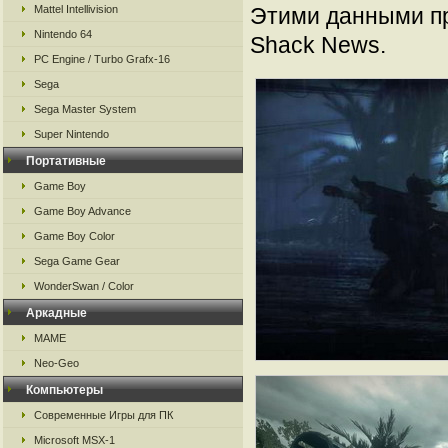
Mattel Intellivision
Этими данными пр
Nintendo 64
Shack News.
PC Engine / Turbo Grafx-16
Sega
Sega Master System
Super Nintendo
Портативные
Game Boy
Game Boy Advance
Game Boy Color
Sega Game Gear
WonderSwan / Color
Аркадные
MAME
Neo-Geo
Компьютеры
Современные Игры для ПК
Microsoft MSX-1