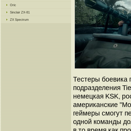
Oric
Sinclair ZX-81
ZX Spectrum
Тестеры боевика п
подразделения Tie
немецкая KSK, ро
американские "Мо
геймеры смогут п
одной команды до
в то время как пр