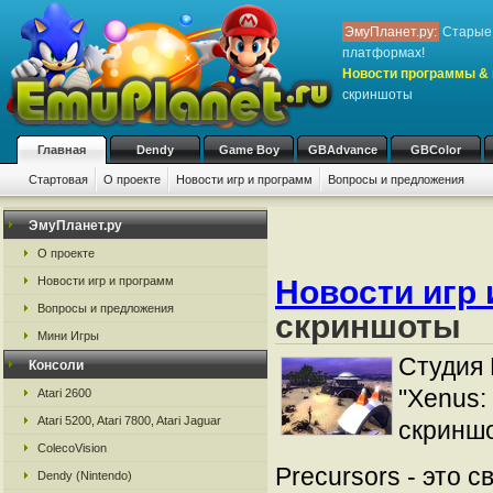
ЭмуПланет.ру:
Старые 
платформах!
Новости программы & 
скриншоты
Главная
Dendy
Game Boy
GBAdvance
GBColor
Стартовая
О проекте
Новости игр и программ
Вопросы и предложения
ЭмуПланет.ру
О проекте
Новости игр и программ
Новости игр 
Вопросы и предложения
скриншоты
Мини Игры
Студия
Консоли
"Xenus:
Atari 2600
Atari 5200, Atari 7800, Atari Jaguar
скриншо
ColecoVision
Precursors - это 
Dendy (Nintendo)