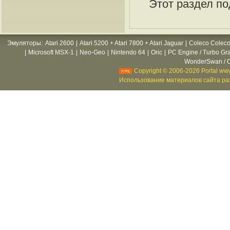
Этот раздел по
Эмуляторы
:
Atari 2600
|
Atari 5200 + Atari 7800 + Atari Jaguar
|
Coleco Coleco
|
Microsoft MSX-1
|
Neo-Geo
|
Nintendo 64
|
Oric
|
PC Engine / Turbo Gr
WonderSwan / C
Copyright © 2006-2026 Portal www
Использование материалов сайта раз