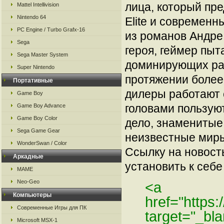
лица, который пр
Mattel Intellivision
Nintendo 64
Elite и современн
PC Engine / Turbo Grafx-16
из романов Андре
Sega
героя, геймер пыт
Sega Master System
доминирующих рас
Super Nintendo
протяжении более
Портативные
дилеры работают с
Game Boy
головами пользую
Game Boy Advance
Game Boy Color
дело, знаменитые
Sega Game Gear
неизвестные миры
WonderSwan / Color
Ссылку на новос
Аркадные
установить к себе 
MAME
Neo-Geo
<a
Компьютеры
href="https
Современные Игры для ПК
target="_bl
Microsoft MSX-1