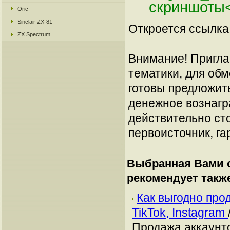
скриншоты
Oric
Sinclair ZX-81
Откроется ссылка 
ZX Spectrum
Внимание! Пригла
тематики, для об
готовы предложит
денежное вознагр
действительно сто
первоисточник, га
Выбранная Вами с
рекомендует такж
Как выгодно про
TikTok, Instagram
Продажа аккаунто