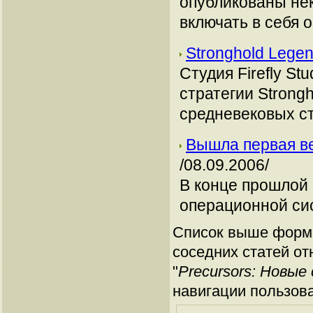
опубликованы нек
включать в себя 
Stronghold Lege
Студия Firefly S
стратегии Strong
средневековых ст
Вышла первая в
/08.09.2006/
В конце прошлой 
операционной си
Список выше форми
соседних статей от
"
Precursors: Новы
навигации пользов