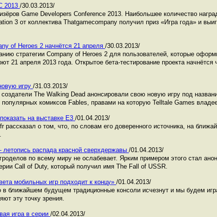
C 2013
/30.03.2013/
изёров Game Developers Conference 2013. Наибольшее количество нагр
ation 3 от коллектива Thatgamecompany получил приз «Игра года» и выи
ny of Heroes 2 начнётся 21 апреля
/30.03.2013/
ванию стратегии Company of Heroes 2 для пользователей, которые оформ
ют 21 апреля 2013 года. Открытое бета-тестирование проекта начнётся 
 новую игру
/31.03.2013/
создатели The Walking Dead анонсировали свою новую игру под назван
 популярных комиксов Fables, правами на которую Telltale Games владе
 показать на выставке Е3
/01.04.2013/
r рассказал о том, что, по словам его доверенного источника, на ближа
.
ar — летопись распада красной сверхдержавы
/01.04.2013/
гроделов по всему миру не ослабевает. Ярким примером этого стал анон
рии Call of Duty, который получил имя The Fall of USSR.
вета мобильных игр подходит к концу»
/01.04.2013/
о в ближайшем будущем традиционные консоли исчезнут и мы будем игр
яют эту точку зрения.
вая игра в серии
/02.04.2013/