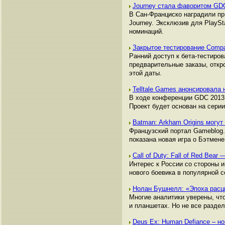
Journey стала фаворитом GD
В Сан-Франциско наградили пр
Journey. Эксклюзив для PlaySt
номинаций.
Закрытое тестирование Compa
Ранний доступ к бета-тестиро
предварительные заказы, откро
этой даты.
Telltale Games анонсировала
В ходе конференции GDC 2013 
Проект будет основан на серии
Batman: Arkham Origins могут
Французский портал Gameblog.f
показана новая игра о Бэтмене
Call of Duty: Fall of Red Be
Интерес к России со стороны и
нового боевика в популярной се
Нолан Бушнелл: «Эпоха расц
Многие аналитики уверены, чт
и планшетах. Но не все раздел
Deus Ex: Human Defiance – но