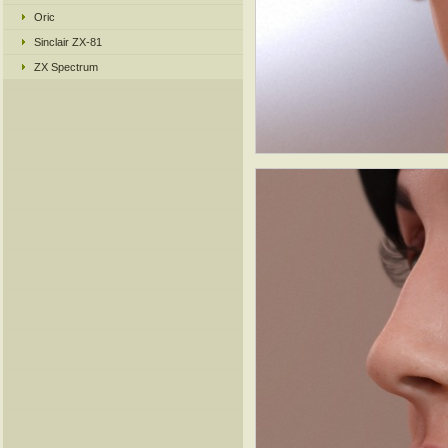
Oric
Sinclair ZX-81
ZX Spectrum