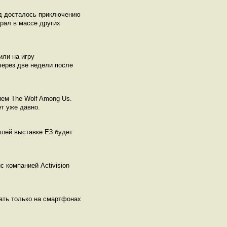
ад досталось приключению
грал в массе других
или на игру
через две недели после
ием The Wolf Among Us.
ет уже давно.
йшей выставке Е3 будет
с компанией Activision
ать только на смартфонах