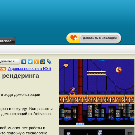
intendo
оделиться…
Игровые новости в RSS
ю рендеринга
 в ходе демонстрации
дров в секунду. Все расчеты
демонстраций от Activision
ией многих лет работы в
 что подобную технологию