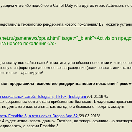
видим что-либо подобное в Call of Duty или других играх Activision, н
 представила технологию рендеринга нового поколения.'
Вы можете установ
lanet.ru/gamenews/ppus.html" target="_blank">Activision пред
га нового поколения</a>
ничеству все сайты нашей тематики, для обмена новостями и интересн
ресную информацию денежное вознаграждение (если новость или статья
оисточник, гарантируем!
vision представила технологию рендеринга нового поколения
" реком
 социальных сетей: Telegram, TikTok, Instagram
/01.01.1970/
ных социальных сетях стала прибыльным бизнесом. Владельцы прокача
 но для этого важно знать, как выгодно и безопасно продать аккаунт.
ать Frostbite 3, а что насчёт Dragon Age 3?
/29.03.2013/
t 4 будет использовать движок Frostbite, но теперь официально подтве
едполагать, о версии Frostbite 3.