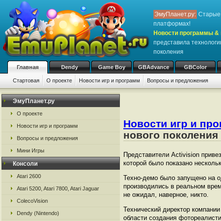
ЭмуПланет.ру:
Старые 
платформах!
Новости программы & 
представила технологи
поколения
Главная
Dendy
Game Boy
GBAdvance
GBColor
Стартовая
О проекте
Новости игр и программ
Вопросы и предложения
ЭмуПланет.ру
О проекте
Новости игр и пр
Новости игр и программ
нового поколения
Вопросы и предложения
Мини Игры
Представители Activision прив
которой было показано несколь
Консоли
Atari 2600
Техно-демо было запущено на о
производились в реальном време
Atari 5200, Atari 7800, Atari Jaguar
не ожидал, наверное, никто.
ColecoVision
Технический директор компании
Dendy (Nintendo)
области создания фотореалисти