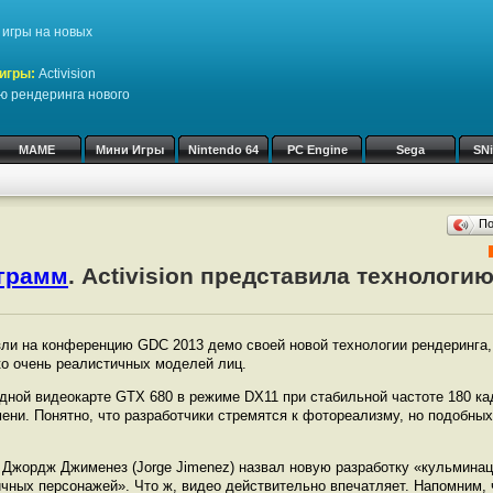
игры на новых
игры:
Activision
ю рендеринга нового
MAME
Мини Игры
Nintendo 64
PC Engine
Sega
SN
П
ограмм
. Activision представила технологи
езли на конференцию GDC 2013 демо своей новой технологии рендеринга,
ко очень реалистичных моделей лиц.
дной видеокарте GTX 680 в режиме DX11 при стабильной частоте 180 ка
ни. Понятно, что разработчики стремятся к фотореализму, но подобных 
 Джордж Джименез (Jorge Jimenez) назвал новую разработку «кульминац
чных персонажей». Что ж, видео действительно впечатляет. Напомним,