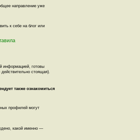
о общее направление уже
ить к себе на блог или
ставила
ой информацией, готовы
 действительно стоящая).
ендует также ознакомиться
нных профилей могут
рждено, какой именно —