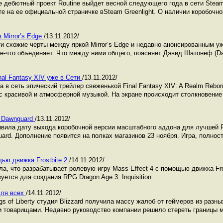
ее дебютный проект Routine выйдет весной следующего года в сети Stea
е на ее официальной страничке вSteam Greenlight. О наличии коробочно
 Mirror’s Edge
/13.11.2012/
и схожие черты между яркой Mirror’s Edge и недавно анонсированным уж
е-что объединяет. Что между ними общего, поясняет Дэвид Шатонеф (Dav
al Fantasy XIV уже в Сети
/13.11.2012/
а в сеть эпический трейлер свеженькой Final Fantasy XIV: A Realm Rebor
с красивой и атмосферной музыкой. На экране происходит столкновение
: Dawnguard
/13.11.2012/
вила дату выхода коробочной версии масштабного аддона для лучшей 
nguard. Дополнение появится на полках магазинов 23 ноября. Игра, полно
щью движка Frostbite 2
/14.11.2012/
ла, что разрабатывает ролевую игру Mass Effect 4 с помощью движка Fro
уется для создания RPG Dragon Age 3: Inquisition.
для всех
/14.11.2012/
gs of Liberty студия Blizzard получила массу жалоб от геймеров из разны
и товарищами. Недавно руководство компании решило стереть границы 