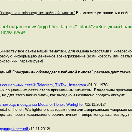
 Гражданин» обзаведется кабиной пилота.'
Вы можете установить к себе н
planet.ru/gamenews/pqip.html" target="_blank">«Звездный Гр
 пилота</a>
ничеству все сайты нашей тематики, для обмена новостями и интересн
ресную информацию денежное вознаграждение (если новость или статья
оисточник, гарантируем!
здный Гражданин» обзаведется кабиной пилота
" рекомендует также
 социальных сетей: Telegram, TikTok, Instagram
/01.01.1970/
ных социальных сетях стала прибыльным бизнесом. Владельцы прокача
 но для этого важно знать, как выгодно и безопасно продать аккаунт.
 помощь в создании Medal of Honor: Warfighter
/12.11.2012/
dal of Honor: Warfighter его авторам помогали американские «морские к
делать проект максимально реалистичным. Теперь консультантов ждут н
едующей весной
/12.11.2012/