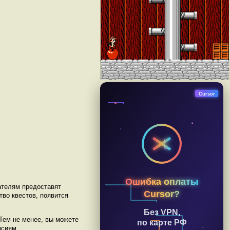
Cursor
Ошибка оплаты
ателям предоставят
Cursor?
во квестов, появится
Без VPN,
 Тем не менее, вы можете
по карте РФ
рсиям.