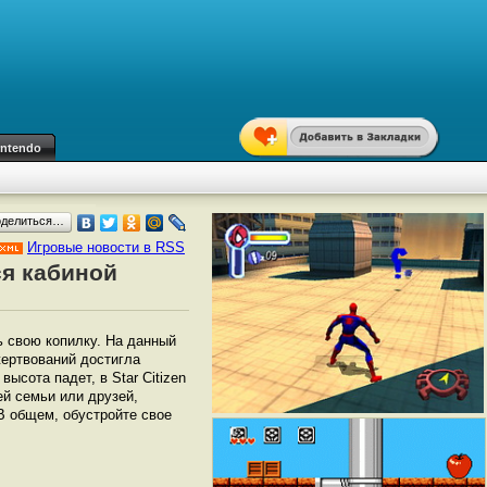
intendo
оделиться…
Игровые новости в RSS
ся кабиной
ь свою копилку. На данный
ертвований достигла
ысота падет, в Star Citizen
й семьи или друзей,
В общем, обустройте свое