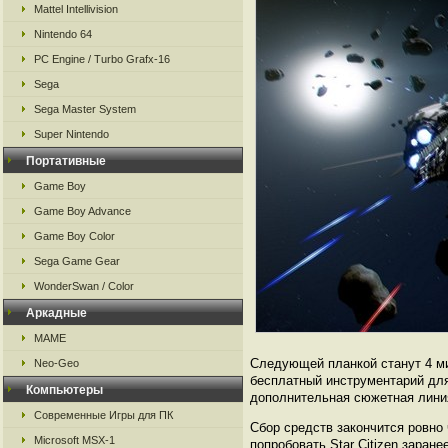
Mattel Intellivision
Nintendo 64
PC Engine / Turbo Grafx-16
Sega
Sega Master System
Super Nintendo
Портативные
Game Boy
Game Boy Advance
Game Boy Color
Sega Game Gear
WonderSwan / Color
Аркадные
MAME
Следующей планкой станут 4 м
Neo-Geo
бесплатный инструментарий для
Компьютеры
дополнительная сюжетная линия
Современные Игры для ПК
Сбор средств закончится ровно 
Microsoft MSX-1
попробовать Star Citizen заране