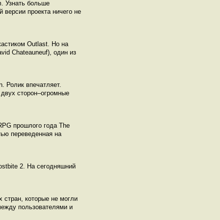
m. Узнать больше
й версии проекта ничего не
астиком Outlast. Но на
id Chateauneuf), один из
n. Ролик впечатляет.
 двух сторон–огромные
RPG прошлого года The
стью переведенная на
stbite 2. На сегодняшний
х стран, которые не могли
между пользователями и