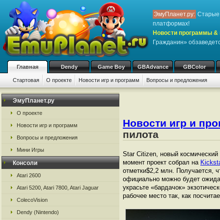
ЭмуПланет.ру:
Старые 
платформах!
Новости программы & 
Гражданин» обзаведетс
Главная
Dendy
Game Boy
GBAdvance
GBColor
Стартовая
О проекте
Новости игр и программ
Вопросы и предложения
ЭмуПланет.ру
О проекте
Новости игр и пр
Новости игр и программ
пилота
Вопросы и предложения
Мини Игры
Star Citizen, новый космическ
момент проект собрал на
Kickst
Консоли
отметки$2,2 млн. Получается, ч
Atari 2600
официально можно будет ожидат
украсьте «бардачок» экзотичес
Atari 5200, Atari 7800, Atari Jaguar
рабочее место так, как посчита
ColecoVision
Dendy (Nintendo)