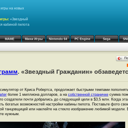
игры на новых
игры:
«Звездный
я кабиной пилота
MAME
Мини Игры
Nintendo 64
PC Engine
Sega
SN
П
ограмм
. «Звездный Гражданин» обзаведет
ий симулятор от Криса Робертса, продолжает быстрыми темпами пополнят
arter
более 1 миллиона долларов, а на
собственной страничке
сумма пож
то создатели почти добрались до следующей цели в $3,5 млн. Когда эта в
ь богатых возможностей настройки кабины пилота. Поставьте фото свое
кой танцовщицей или наклейте на стекло изображение любимой модели. 
ете нужным.