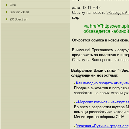
Oric
дата: 13.11.2012
Sinclair ZX-81
Ссылку на новость
'.«Звездный
код:
ZX Spectrum
<a href="https://emu
обзаведется кабиной
Откроется ссылка в новом окне.
Внимание! Приглашаем к сотруд
предложить за полезную и инте
Ссылку на Ваш проект, как перв
Выбранная Вами статья "
«Зве
следующими новостями:
Как выгодно продать аккаунты
Продажа аккаунтов в популяр
заработать на своих страницах,
«Морских котиков» накажут за
Во время разработки шутера Me
помощи разработчики хотели с
Министерства обороны США.
Ужасная «Рутина» грядет сл