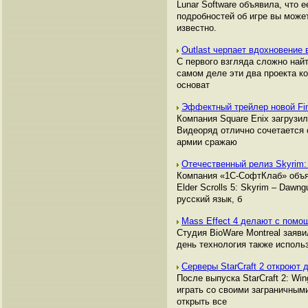
Lunar Software объявила, что 
подробностей об игре вы может
известно.
Outlast черпает вдохновение в
С первого взгляда сложно найт
самом деле эти два проекта ко
основат
Эффектный трейлер новой Fin
Компания Square Enix загрузил
Видеоряд отлично сочетается 
армии сражаю
Отечественный релиз Skyrim
Компания «1С-СофтКлаб» объя
Elder Scrolls 5: Skyrim – Daw
русский язык, б
Mass Effect 4 делают с помо
Студия BioWare Montreal заяви
день технология также использ
Серверы StarCraft 2 откроют 
После выпуска StarCraft 2: Win
играть со своими заграничным
открыть все