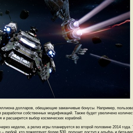
иллиона долларов, обещающие заманчивые бонусы. Например, пользов
 разработки собственных модификаций. Также будет увеличено количест
 и расширится выбор космических кораблей.
через неделю, а релиз игры планируется во второй половине 2014 года.
е – любой, кто пожертвует более $30, получит доступ к альфа- и бета-ве