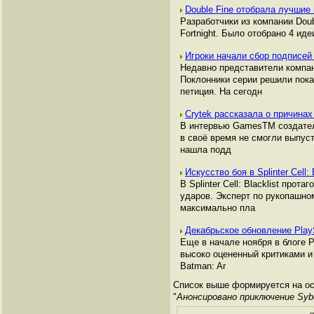
Double Fine отобрала лучшие 
Разработчики из компании Dou
Fortnight. Было отобрано 4 идеи
Игроки начали сбор подписей
Недавно представители компани
Поклонники серии решили пока
петиция. На сегодн
Crytek рассказала о причинах
В интервью GamesTM создатели с
в своё время не смогли выпуст
нашла подд
Искусство боя в Splinter Cell: 
В Splinter Cell: Blacklist пр
ударов. Эксперт по рукопашном
максимально пла
Декабрьское обновление Play
Еще в начале ноября в блоге P
высоко оцененный критиками и 
Batman: Ar
Список выше формируется на ос
"
Анонсировано приключение Sybe