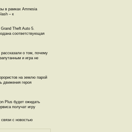
гры в рамках Amnesia
lash – к
rand Theft Auto 5.
создана соответствующая
) рассказали о том, почему
запутанным и игра не
еррористов на землю парой
ть движения героя
ion Plus будет ожидать
ервиса получат игру
 связи с новостью