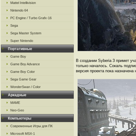
Mattel Intellivision
Nintendo 64
PC Engine / Turbo Grafx-16
Sega
Sega Master System
Super Nintendo
Портативные
Game Boy
В создании Syberia 3 примет уч
Game Boy Advance
только началось. Сокаль подпи
версия проекта пока назначена 
Game Boy Color
Sega Game Gear
WonderSwan / Color
Аркадные
MAME
Neo-Geo
Компьютеры
Современные Игры для ПК
Microsoft MSX-1