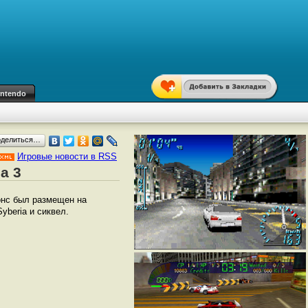
intendo
оделиться…
Игровые новости в RSS
a 3
онс был размещен на
yberia и сиквел.