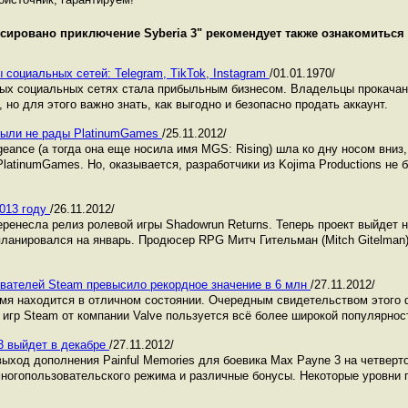
сировано приключение Syberia 3
" рекомендует также ознакомитьс
 социальных сетей: Telegram, TikTok, Instagram
/01.01.1970/
ных социальных сетях стала прибыльным бизнесом. Владельцы прокача
 но для этого важно знать, как выгодно и безопасно продать аккаунт.
 были не рады PlatinumGames
/25.11.2012/
ngeance (а тогда она еще носила имя MGS: Rising) шла ко дну носом вниз,
latinumGames. Но, оказывается, разработчики из Kojima Productions не
2013 году
/26.11.2012/
еренесла релиз ролевой игры Shadowrun Returns. Теперь проект выйдет 
планировался на январь. Продюсер RPG Митч Гительман (Mitch Gitelman)
вателей Steam превысило рекордное значение в 6 млн
/27.11.2012/
мя находится в отличном состоянии. Очередным свидетельством этого ф
игр Steam от компании Valve пользуется всё более широкой популярнос
3 выйдет в декабре
/27.11.2012/
ыход дополнения Painful Memories для боевика Max Payne 3 на четверто
многопользовательского режима и различные бонусы. Некоторые уровни 