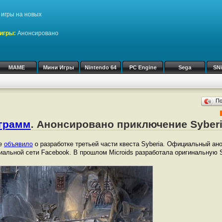
игры на новых
игры:
Анонсировано
MAME
Мини Игры
Nintendo 64
PC Engine
Sega
SN
П
ограмм
. Анонсировано приключение Syberi
ve
объявило
о разработке третьей части квеста Syberia. Официальный ан
циальной сети Facebook. В прошлом Microids разработала оригинальную S