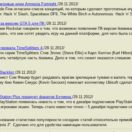
игровые идеи Amnesia Fortnight
/28.11.2012/
ble Fine огласили список концепций, по которым сделают прототипные и
: Hack 'n' Slash, Spacebase DF9, The White Birch и Autonomous. Hack 'n' S
 за версию GTA 5 для ПК
/28.11.2012/
и Rockstar говорили о том, что возможно появление ПК-версии боевика G
зать, что они хотят увидеть игру на данной платформе, для чего была 
 провала TimeSplitters 4
/28.11.2012/
ерии TimeSplitters Стив Эллис (Steve Ellis) и Карл Хилтон (Karl Hilton
ить четвёртую часть боевика. Дело в том, что сюжет оказался слишком 
Blacklist
/29.11.2012/
отагонист Сэм Фишер будет раздавать врагам зрелищные тумаки и валить т
у бою Кевин Секурс (Kevin Secours) помогает коллективу Ubisoft сдела
Station Plus порадует фанатов Бэтмена
/29.11.2012/
layStation появилась новость о том, что в декабре подписчиков PlayStat
игроками экшен. Теперь стало известно точно – 5 декабря подписчики с
нование статистики популярности соседних статей относительно прямой
ria 3
". Сделано это для удобства навигации пользователя.