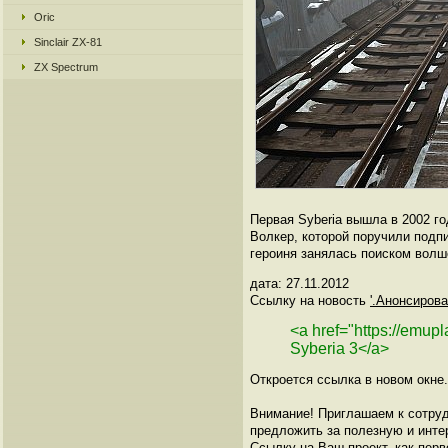
Oric
Sinclair ZX-81
ZX Spectrum
Первая Syberia вышла в 2002 го
Волкер, которой поручили подпи
героиня занялась поиском волше
дата: 27.11.2012
Ссылку на новость
'.Анонсирова
<a href="https://emu
Syberia 3</a>
Откроется ссылка в новом окне.
Внимание! Приглашаем к сотруд
предложить за полезную и инте
Ссылку на Ваш проект, как перв