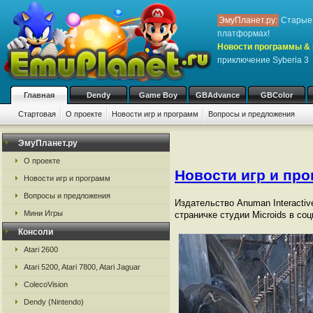
ЭмуПланет.ру:
Старые 
платформах!
Новости программы & 
приключение Syberia 3
Главная
Dendy
Game Boy
GBAdvance
GBColor
Стартовая
О проекте
Новости игр и программ
Вопросы и предложения
ЭмуПланет.ру
О проекте
Новости игр и пр
Новости игр и программ
Вопросы и предложения
Издательство Anuman Interacti
Мини Игры
страничке студии Microids в со
Консоли
Atari 2600
Atari 5200, Atari 7800, Atari Jaguar
ColecoVision
Dendy (Nintendo)