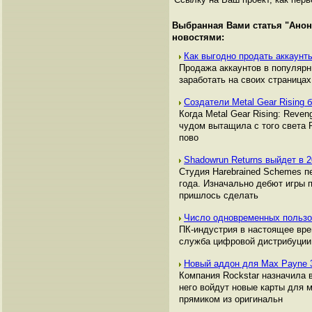
Выбранная Вами статья "
Анон
новостями:
Как выгодно продать аккаунты
Продажа аккаунтов в популяр
заработать на своих страницах,
Создатели Metal Gear Rising
Когда Metal Gear Rising: Reve
чудом вытащила с того света P
пово
Shadowrun Returns выйдет в 
Студия Harebrained Schemes п
года. Изначально дебют игры 
пришлось сделать
Число одновременных пользо
ПК-индустрия в настоящее вре
служба цифровой дистрибуции 
Новый аддон для Max Payne 
Компания Rockstar назначила в
него войдут новые карты для 
прямиком из оригинальн