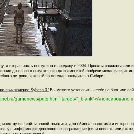
ду, а вторая часть поступила в продажу в 2004. Проекты рассказывали 
сание договора о покупке некогда знаменитой фабрики механических иг
бного острова, который по легенде находится в Сибири.
но приключение Syberia 3.'
Вы можете установить к себе на блог или сай
planet.ru/gamenews/pqjq.html" target="_blank">Анонсировано
ничеству все сайты нашей тематики, для обмена новостями и интересн
ресную информацию денежное вознаграждение (если новость или статья
оисточник, гарантируем!