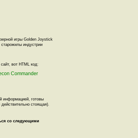
ерной игры Golden Joystick
о старожилы индустрии
 сайт, вот HTML код:
 Recon Commander
ой информацией, готовы
 действительно стоящая).
ться со следующими