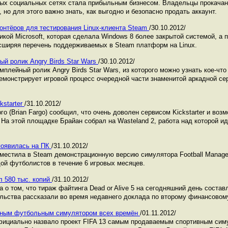
ных социальных сетях стала прибыльным бизнесом. Владельцы прокача
 но для этого важно знать, как выгодно и безопасно продать аккаунт.
лонтёров для тестирования Linux-клиента Steam
/30.10.2012/
икой Microsoft, которая сделала Windows 8 более закрытой системой, а 
сширяя перечень поддерживаемых в Steam платформ на Linux.
ый ролик Angry Birds Star Wars
/30.10.2012/
мплейный ролик Angry Birds Star Wars, из которого можно узнать кое-что
емонстрирует игровой процесс очередной части знаменитой аркадной сер
kstarter
/31.10.2012/
рго (Brian Fargo) сообщил, что очень доволен сервисом Kickstarter и воз
 На этой площадке Брайан собрал на Wasteland 2, работа над которой и
 появилась на ПК
/31.10.2012/
азместила в Steam демонстрационную версию симулятора Football Manage
дой футболистов в течение 6 игровых месяцев.
ил 580 тыс. копий
/31.10.2012/
о том, что тираж файтинга Dead or Alive 5 на сегодняшний день состав
льства рассказали во время недавнего доклада по второму финансовому
рным футбольным симулятором всех времён
/01.11.2012/
 официально назвало проект FIFA 13 самым продаваемым спортивным сим