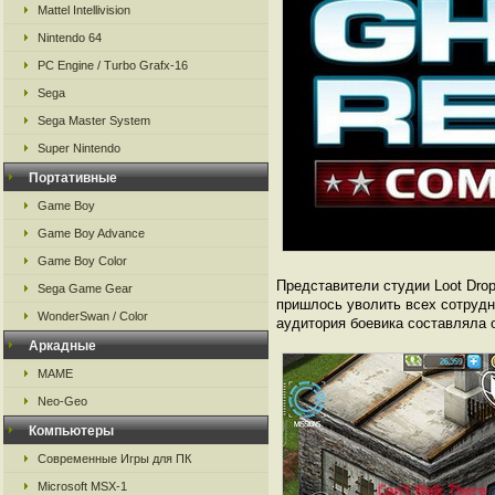
Mattel Intellivision
Nintendo 64
PC Engine / Turbo Grafx-16
Sega
Sega Master System
Super Nintendo
Портативные
Game Boy
Game Boy Advance
Game Boy Color
Представители студии Loot Dro
Sega Game Gear
пришлось уволить всех сотрудн
WonderSwan / Color
аудитория боевика составляла о
Аркадные
MAME
Neo-Geo
Компьютеры
Современные Игры для ПК
Microsoft MSX-1