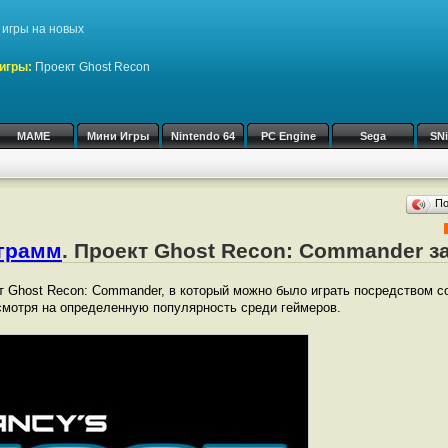
игры на новых
игры:
Проект Ghost Recon
MAME
Мини Игры
Nintendo 64
PC Engine
Sega
SN
П
ограмм
. Проект Ghost Recon: Commander 
т Ghost Recon: Commander, в который можно было играть посредством с
мотря на определенную популярность среди геймеров.