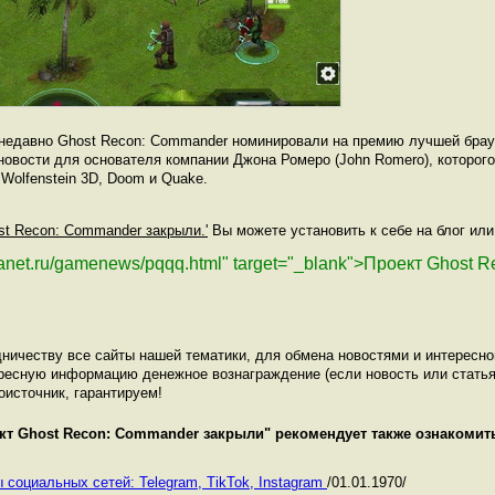
недавно Ghost Recon: Commander номинировали на премию лучшей брауз
 новости для основателя компании Джона Ромеро (John Romero), которог
 Wolfenstein 3D, Doom и Quake.
st Recon: Commander закрыли.'
Вы можете установить к себе на блог или
planet.ru/gamenews/pqqq.html" target="_blank">Проект Ghost
ничеству все сайты нашей тематики, для обмена новостями и интересн
ресную информацию денежное вознаграждение (если новость или статья
оисточник, гарантируем!
кт Ghost Recon: Commander закрыли
" рекомендует также ознакоми
 социальных сетей: Telegram, TikTok, Instagram
/01.01.1970/