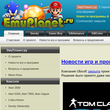
ЭмуПланет.ру:
Старые 
платформах!
Новости программы & 
Commander закрыли
Главная
Dendy
Game Boy
GBAdvance
GBColor
Стартовая
О проекте
Новости игр и программ
Вопросы и предложения
ЭмуПланет.ру
О проекте
Новости игр и пр
Новости игр и программ
Вопросы и предложения
Компания Ubisoft
закрыла
проек
Мини Игры
Решение было принято даже нес
Консоли
Atari 2600
Atari 5200, Atari 7800, Atari Jaguar
ColecoVision
Dendy (Nintendo)