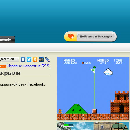
intendo
оделиться…
Игровые новости в RSS
закрыли
оциальной сети Facebook.