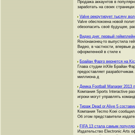
Продажа аккаунтов в популяр
заработать на своих страницах,
Valve рекрутирует тысячу во
Valve обеспокоена новой полит
обезопасить своё будущее, ра
Видео дня: первый геймплейн
Rovioнаконец-то выпустила гей
Видео, в частности, впервые д
оформленной в стиле к
Брайан Фарго вернется на Kic
Глава студии inXile Брайан Фа
предоставляет разработчикам.
миллиона д
Демка Football Manager 2013
Компания Sports Interactive р
игроки могут управлять коман
Тираж Dead or Alive 5 состав
Компания Tecmo Koei сообщила 
Об этом представители издате
FIFA 13 стала самым популя
Издательство Electronic Arts