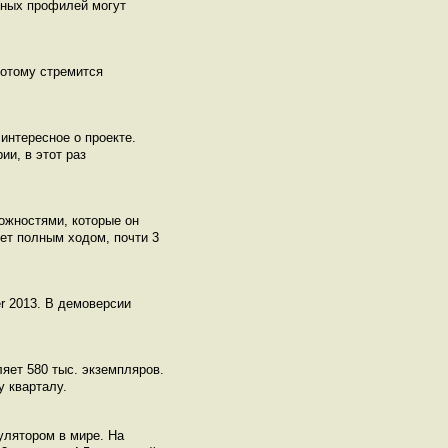
нных профилей могут
потому стремится
 интересное о проекте.
ии, в этот раз
можностями, которые он
дет полным ходом, почти 3
r 2013. В демоверсии
ляет 580 тыс. экземпляров.
 кварталу.
улятором в мире. На