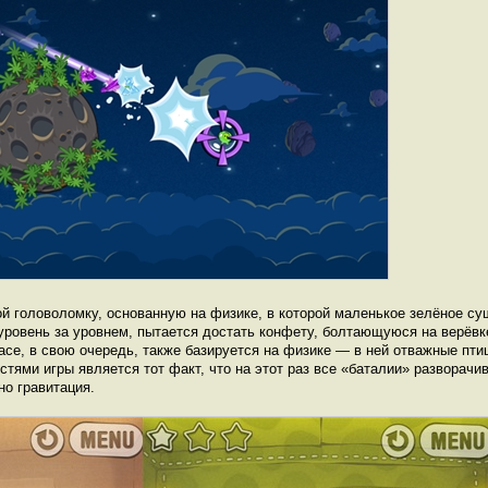
ой головоломку, основанную на физике, в которой маленькое зелёное с
ровень за уровнем, пытается достать конфету, болтающуюся на верёвке
pace, в свою очередь, также базируется на физике — в ней отважные пт
тями игры является тот факт, что на этот раз все «баталии» разворачи
но гравитация.