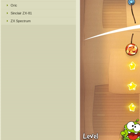
Oric
Sinclair ZX-81
ZX Spectrum