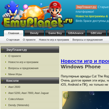
ЭмуПланет.ру:
Старые 
платформах!
Новости программы & 
Birds Space доступны 
Главная
Dendy
Game Boy
GBAdvance
GBColor
Стартовая
О проекте
Новости игр и программ
Вопросы и предложения
ЭмуПланет.ру
О проекте
Новости игр и пр
Новости игр и программ
Windows Phone
Вопросы и предложения
Мини Игры
Популярные аркады Cut The Rop
Очень долгое время эти игры, н
Консоли
iOS, Android и ПК), но только 
Atari 2600
Atari 5200, Atari 7800, Atari Jaguar
ColecoVision
Dendy (Nintendo)