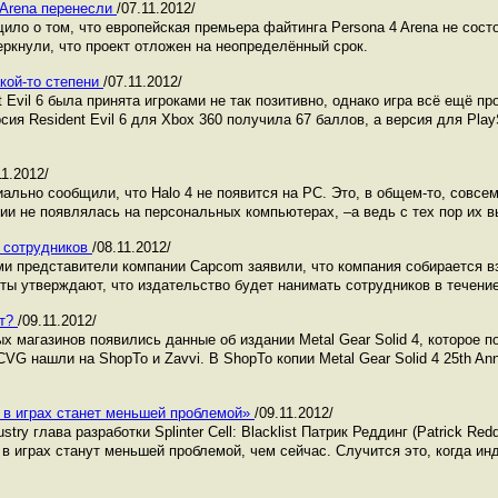
 Arena перенесли
/07.11.2012/
ило о том, что европейская премьера файтинга Persona 4 Arena не состо
ркнули, что проект отложен на неопределённый срок.
какой-то степени
/07.11.2012/
 Evil 6 была принята игроками не так позитивно, однако игра всё ещё пр
сия Resident Evil 6 для Xbox 360 получила 67 баллов, а версия для Play
11.2012/
ально сообщили, что Halo 4 не появится на PC. Это, в общем-то, совсем
рии не появлялась на персональных компьютерах, –а ведь с тех пор их 
 сотрудников
/08.11.2012/
ми представители компании Capcom заявили, что компания собирается вз
ты утверждают, что издательство будет нанимать сотрудников в течени
ут?
/09.11.2012/
х магазинов появились данные об издании Metal Gear Solid 4, которое 
 нашли на ShopTo и Zavvi. В ShopTo копии Metal Gear Solid 4 25th Anniv
 в играх станет меньшей проблемой»
/09.11.2012/
ry глава разработки Splinter Cell: Blacklist Патрик Реддинг (Patrick Redd
в играх станут меньшей проблемой, чем сейчас. Случится это, когда ин