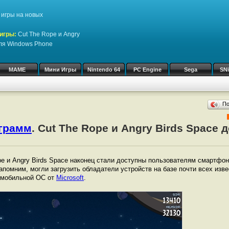
игры на новых
игры:
Cut The Rope и Angry
для Windows Phone
MAME
Мини Игры
Nintendo 64
PC Engine
Sega
SN
П
ограмм
. Cut The Rope и Angry Birds Space
e и Angry Birds Space наконец стали доступны пользователям смартфон
апомним, могли загрузить обладатели устройств на базе почти всех изв
не мобильной ОС от
Microsoft
.