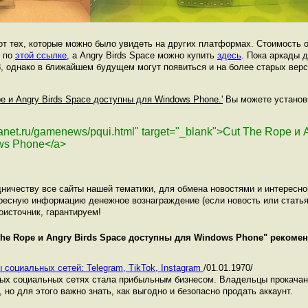
от тех, которые можно было увидеть на других платформах. Стоимость о
о по
этой ссылке
, а Angry Birds Space можно купить
здесь
. Пока аркады 
, однако в ближайшем будущем могут появиться и на более старых вер
pe и Angry Birds Space доступны для Windows Phone.'
Вы можете установит
lanet.ru/gamenews/pqui.html" target="_blank">Cut The Rope и 
ws Phone</a>
ничеству все сайты нашей тематики, для обмена новостями и интересн
ресную информацию денежное вознаграждение (если новость или статья
оисточник, гарантируем!
The Rope и Angry Birds Space доступны для Windows Phone
" рекомен
 социальных сетей: Telegram, TikTok, Instagram
/01.01.1970/
ных социальных сетях стала прибыльным бизнесом. Владельцы прокача
 но для этого важно знать, как выгодно и безопасно продать аккаунт.