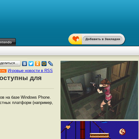
intendo
оделиться…
Игровые новости в RSS
 доступны для
ов на базе Windows Phone.
естных платформ (например,