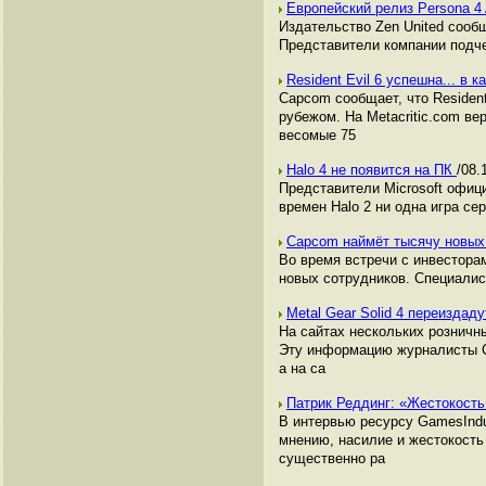
Европейский релиз Persona 4
Издательство Zen United сообщ
Представители компании подче
Resident Evil 6 успешна... в 
Capcom сообщает, что Resident
рубежом. На Metacritic.com вер
весомые 75
Halo 4 не появится на ПК
/08.
Представители Microsoft офици
времен Halo 2 ни одна игра се
Capcom наймёт тысячу новых
Во время встречи с инвестора
новых сотрудников. Специалис
Metal Gear Solid 4 переиздад
На сайтах нескольких розничны
Эту информацию журналисты CVG
а на са
Патрик Реддинг: «Жестокость
В интервью ресурсу GamesIndust
мнению, насилие и жестокость 
существенно ра