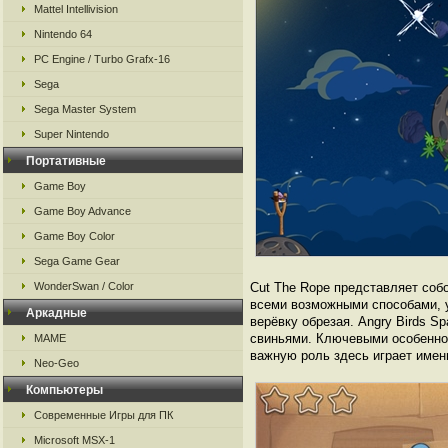
Mattel Intellivision
Nintendo 64
PC Engine / Turbo Grafx-16
Sega
Sega Master System
Super Nintendo
Портативные
Game Boy
Game Boy Advance
Game Boy Color
Sega Game Gear
WonderSwan / Color
Cut The Rope представляет соб
всеми возможными способами, у
Аркадные
верёвку обрезая. Angry Birds S
свиньями. Ключевыми особеннос
MAME
важную роль здесь играет имен
Neo-Geo
Компьютеры
Современные Игры для ПК
Microsoft MSX-1