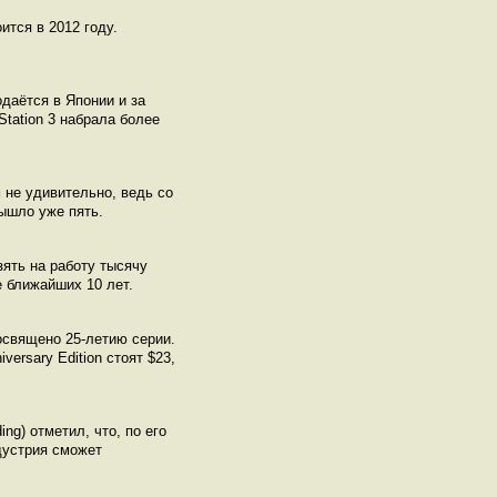
ится в 2012 году.
одаётся в Японии и за
Station 3 набрала более
 не удивительно, ведь со
вышло уже пять.
ять на работу тысячу
е ближайших 10 лет.
посвящено 25-летию серии.
ersary Edition стоят $23,
ing) отметил, что, по его
дустрия сможет