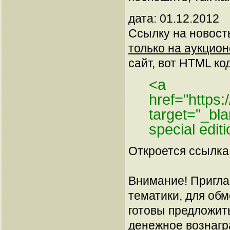
дата: 01.12.2012
Ссылку на новос
только на аукционе
сайт, вот HTML код
<a
href="https
target="_bl
special edi
Откроется ссылка 
Внимание! Пригла
тематики, для об
готовы предложит
денежное вознагр