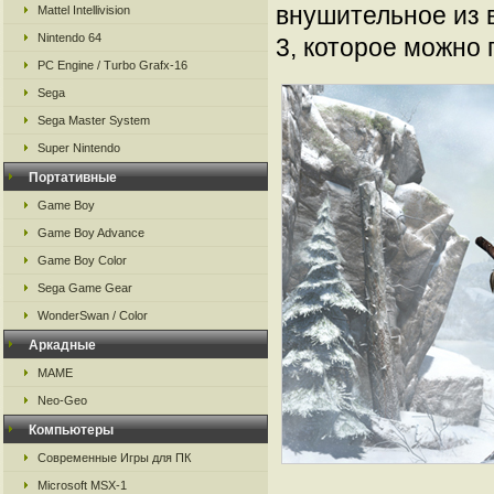
внушительное из 
Mattel Intellivision
Nintendo 64
3, которое можно
PC Engine / Turbo Grafx-16
Sega
Sega Master System
Super Nintendo
Портативные
Game Boy
Game Boy Advance
Game Boy Color
Sega Game Gear
WonderSwan / Color
Аркадные
MAME
Neo-Geo
Компьютеры
Современные Игры для ПК
Microsoft MSX-1