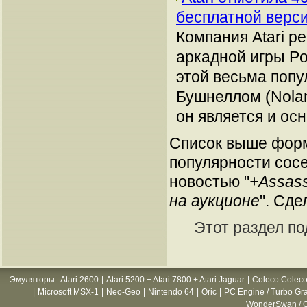
бесплатной верс
Компания Atari р
аркадной игры P
этой весьма попу
Бушнеллом (Nolan
он является и ос
Список выше форм
популярности сосе
новостью "
+Assass
на аукционе
". Сде
Этот раздел по
Эмуляторы
:
Atari 2600
|
Atari 5200 + Atari 7800 + Atari Jaguar
|
Coleco Coleco
|
Microsoft MSX-1
|
Neo-Geo
|
Nintendo 64
|
Oric
|
PC Engine / Turbo Gr
WonderSwan / C