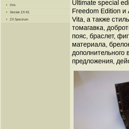
Ultimate special e
Oric
Freedom Edition и 
Sinclair ZX-81
Vita, а также сти
ZX Spectrum
томагавка, доброт
пояс, браслет, фи
материала, брелок
дополнительного в
предложения, дейс