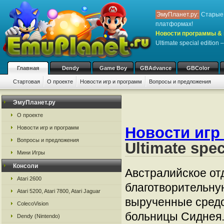
ЭмуПланет.ру:
Старые 
платформах!
Новости программы & 
Ultimate special edition
Главная
Dendy
Game Boy
GBAdvance
GBColor
Стартовая
О проекте
Новости игр и программ
Вопросы и предложения
ЭмуПланет.ру
О проекте
Новости игр
Новости игр и программ
Вопросы и предложения
Ultimate spe
Мини Игры
Консоли
Австралийское от
Atari 2600
благотворительну
Atari 5200, Atari 7800, Atari Jaguar
вырученные средс
ColecoVision
больницы Сиднея.
Dendy (Nintendo)