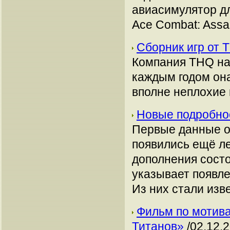
авиасимулятор д
Ace Combat: Assau
Сборник игр от 
Компания THQ нах
каждым годом она
вполне неплохие 
Новые подробнос
Первые данные о
появились ещё ле
дополнения состо
указывает появл
Из них стали изв
Фильм по мотива
Титанов»
/02.12.