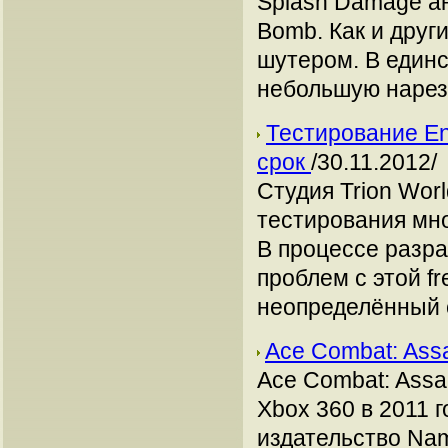
Splash Damage ан
Bomb. Как и друг
шутером. В един
небольшую нарез
Тестирование En
срок
/30.11.2012/
Студия Trion Wor
тестирования мно
В процессе разра
проблем с этой fr
неопределённый 
Ace Combat: Ass
Ace Combat: Assau
Xbox 360 в 2011 
издательство Na