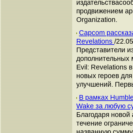
издательствасооб
продвижением арк
Organization.
Capcom рассказа
Revelations
/22.0
Представители и
дополнительных м
Evil: Revelations
новых героев дл
улучшений. Перв
В рамках Humble
Wake за любую 
Благодаря новой 
течение ограниче
названную сумму