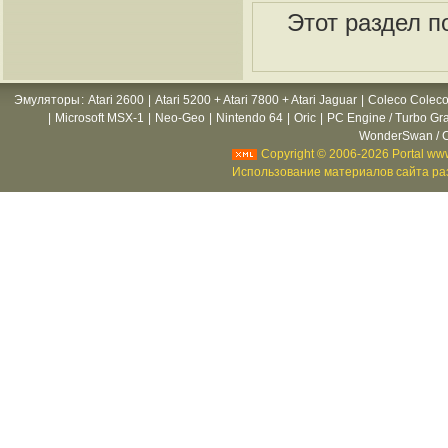
Этот раздел п
Эмуляторы
:
Atari 2600
|
Atari 5200 + Atari 7800 + Atari Jaguar
|
Coleco Coleco
|
Microsoft MSX-1
|
Neo-Geo
|
Nintendo 64
|
Oric
|
PC Engine / Turbo Gr
WonderSwan / C
Copyright © 2006-2026 Portal www
Использование материалов сайта раз