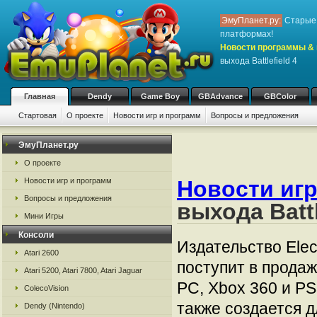
ЭмуПланет.ру:
Старые 
платформах!
Новости программы & 
выхода Battlefield 4
Главная
Dendy
Game Boy
GBAdvance
GBColor
Стартовая
О проекте
Новости игр и программ
Вопросы и предложения
ЭмуПланет.ру
О проекте
Новости игр и программ
Новости игр
Вопросы и предложения
выхода Battl
Мини Игры
Консоли
Издательство Elect
Atari 2600
поступит в продаж
Atari 5200, Atari 7800, Atari Jaguar
PC, Xbox 360 и PS
ColecoVision
также создается 
Dendy (Nintendo)