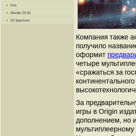
Oric
Sinclair ZX-81
ZX Spectrum
Компания также а
получило назван
оформит
предвар
четыре мультипле
«сражаться за го
континентального
высокотехнологич
За предварительн
игры в Origin изд
дополнением, но 
мультиплеерному 