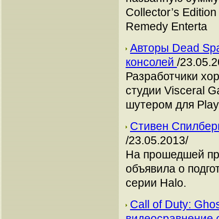
Collector’s Editi
Remedy Enterta
Авторы Dead Spa
консолей
/23.05.2
Разработчики хор
студии Visceral 
шутером для PlayS
Стивен Спилберг
/23.05.2013/
На прошедшей пре
объявила о подго
серии Halo.
Call of Duty: Gh
видеосравнение